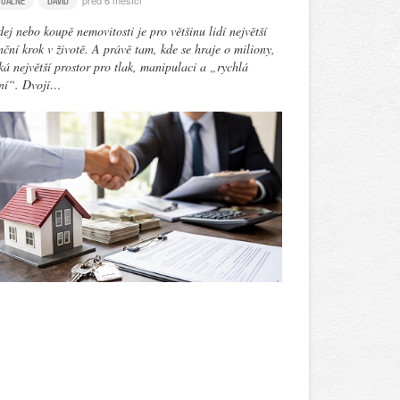
před 6 měsíci
TUÁLNĚ
DAVID
ej nebo koupě nemovitosti je pro většinu lidí největší
nční krok v životě. A právě tam, kde se hraje o miliony,
ká největší prostor pro tlak, manipulaci a „rychlá
ení“. Dvojí…