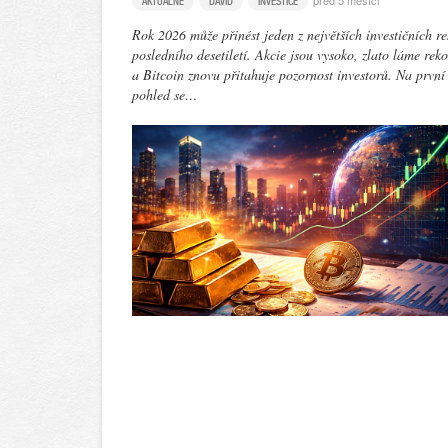
před 5 měsíci
AKTUÁLNĚ
DAVID
INVESTICE
Rok 2026 může přinést jeden z největších investičních re
posledního desetiletí. Akcie jsou vysoko, zlato láme rek
a Bitcoin znovu přitahuje pozornost investorů. Na první
pohled se…