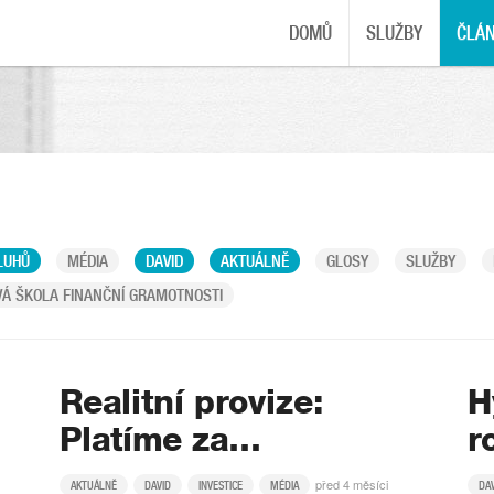
DOMŮ
SLUŽBY
ČLÁ
LUHŮ
MÉDIA
DAVID
AKTUÁLNĚ
GLOSY
SLUŽBY
Á ŠKOLA FINANČNÍ GRAMOTNOSTI
Realitní provize:
H
Platíme za…
r
před 4 měsíci
AKTUÁLNĚ
DAVID
INVESTICE
MÉDIA
DA