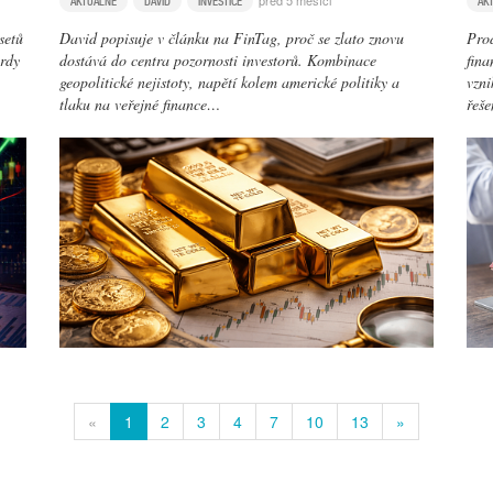
před 5 měsíci
AKTUÁLNĚ
DAVID
INVESTICE
AK
setů
David popisuje v článku na FinTag, proč se zlato znovu
Prod
ordy
dostává do centra pozornosti investorů. Kombinace
fina
geopolitické nejistoty, napětí kolem americké politiky a
vzni
tlaku na veřejné finance…
řeš
«
1
2
3
4
7
10
13
»