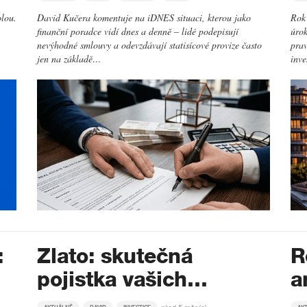
olou.
David Kučera komentuje na iDNES situaci, kterou jako
Rok 
finanční poradce vidí dnes a denně – lidé podepisují
úrok
nevýhodné smlouvy a odevzdávají statisícové provize často
prav
jen na základě…
inv
:
Zlato: skutečná
R
pojistka vašich…
a