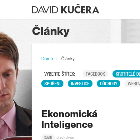
Články
Domů
Články
VYBERTE ŠTÍTEK:
FACEBOOK
KROTITELÉ D
SPOŘENÍ
INVESTICE
DŮCHODY
WEBOV
Ekonomická
Inteligence
před rokem
DAVID