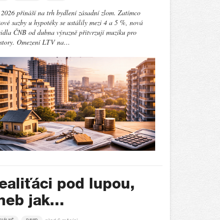
2026 přináší na trh bydlení zásadní zlom. Zatímco
ové sazby u hypotéky se ustálily mezi 4 a 5 %, nová
idla ČNB od dubna výrazně přitvrzují muziku pro
estory. Omezení LTV na…
ealiťáci pod lupou,
neb jak…