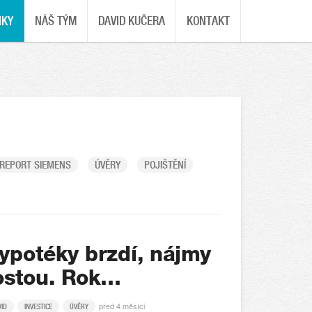
NKY
NÁŠ TÝM
DAVID KUČERA
KONTAKT
REPORT SIEMENS
ÚVĚRY
POJIŠTĚNÍ
ypotéky brzdí, nájmy
ostou. Rok…
před 4 měsíci
VID
INVESTICE
ÚVĚRY