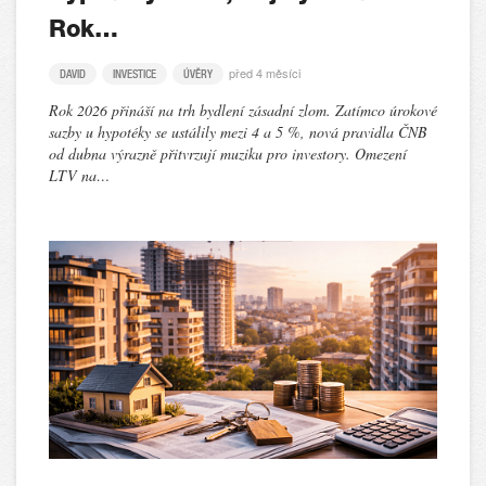
Rok…
před 4 měsíci
DAVID
INVESTICE
ÚVĚRY
Rok 2026 přináší na trh bydlení zásadní zlom. Zatímco úrokové
sazby u hypotéky se ustálily mezi 4 a 5 %, nová pravidla ČNB
od dubna výrazně přitvrzují muziku pro investory. Omezení
LTV na…