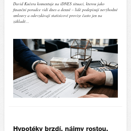
David Kučera komentuje na iDNES situaci, kterou jako
finanční poradce vidí dnes a denně – lidé podepisují nevýhodné
smlouvy a odevzdávají statisícové provize často jen na
základě…
Hypotéky brzdí, nájmy rostou.