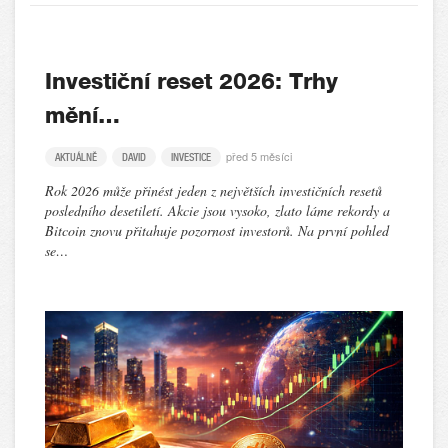
Investiční reset 2026: Trhy
mění…
před 5 měsíci
AKTUÁLNĚ
DAVID
INVESTICE
Rok 2026 může přinést jeden z největších investičních resetů
posledního desetiletí. Akcie jsou vysoko, zlato láme rekordy a
Bitcoin znovu přitahuje pozornost investorů. Na první pohled
se…