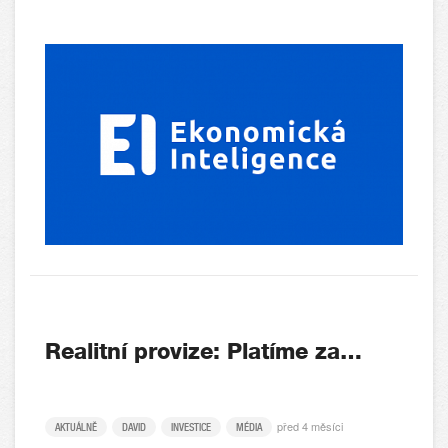
Realitní provize: Platíme za…
před 4 měsíci
AKTUÁLNĚ
DAVID
INVESTICE
MÉDIA