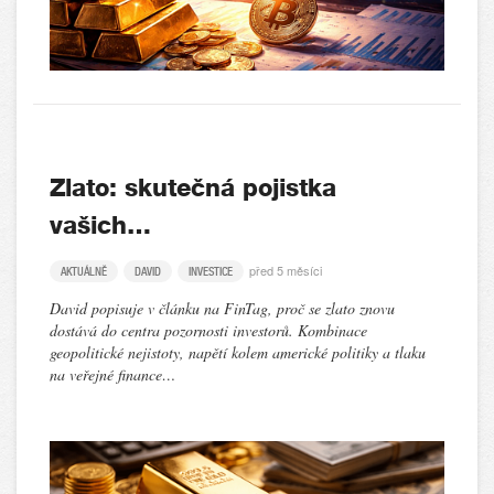
Zlato: skutečná pojistka
vašich…
před 5 měsíci
AKTUÁLNĚ
DAVID
INVESTICE
David popisuje v článku na FinTag, proč se zlato znovu
dostává do centra pozornosti investorů. Kombinace
geopolitické nejistoty, napětí kolem americké politiky a tlaku
na veřejné finance…