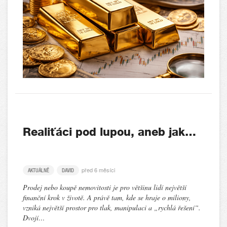
Realiťáci pod lupou, aneb jak…
před 6 měsíci
AKTUÁLNĚ
DAVID
Prodej nebo koupě nemovitosti je pro většinu lidí největší
finanční krok v životě. A právě tam, kde se hraje o miliony,
vzniká největší prostor pro tlak, manipulaci a „rychlá řešení“.
Dvojí…