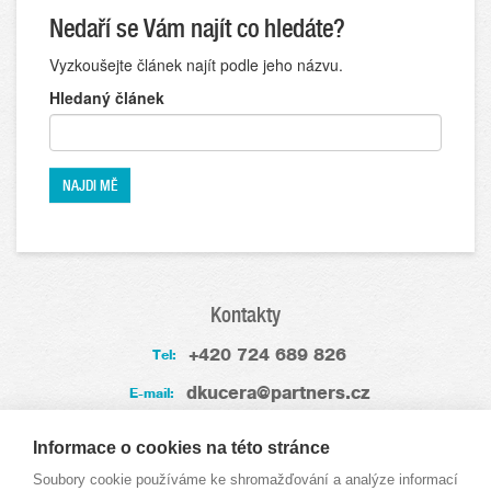
Nedaří se Vám najít co hledáte?
Vyzkoušejte článek najít podle jeho názvu.
Hledaný článek
Kontakty
+420 724 689 826
Tel:
dkucera@partners.cz
E-mail:
Zkušenosti
Informace o cookies na této stránce
Soubory cookie používáme ke shromažďování a analýze informací