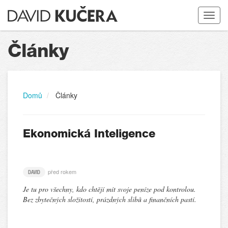
Toggle
navigat
Články
Domů
Články
Ekonomická Inteligence
před rokem
DAVID
Je tu pro všechny, kdo chtějí mít svoje peníze pod kontrolou.
Bez zbytečných složitostí, prázdných slibů a finančních pastí.