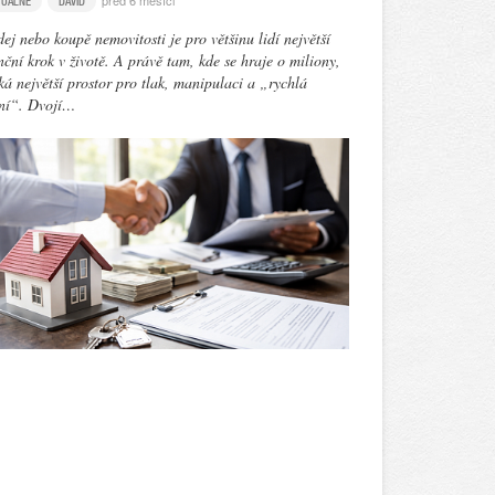
před 6 měsíci
TUÁLNĚ
DAVID
ej nebo koupě nemovitosti je pro většinu lidí největší
nční krok v životě. A právě tam, kde se hraje o miliony,
ká největší prostor pro tlak, manipulaci a „rychlá
ení“. Dvojí…