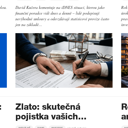
olou.
David Kučera komentuje na iDNES situaci, kterou jako
Rok 
finanční poradce vidí dnes a denně – lidé podepisují
úrok
nevýhodné smlouvy a odevzdávají statisícové provize často
prav
jen na základě…
inv
:
Zlato: skutečná
R
pojistka vašich…
a