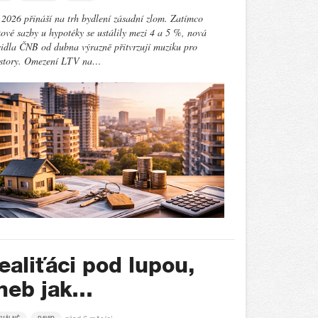
2026 přináší na trh bydlení zásadní zlom. Zatímco
ové sazby u hypotéky se ustálily mezi 4 a 5 %, nová
idla ČNB od dubna výrazně přitvrzují muziku pro
estory. Omezení LTV na…
ealiťáci pod lupou,
neb jak…