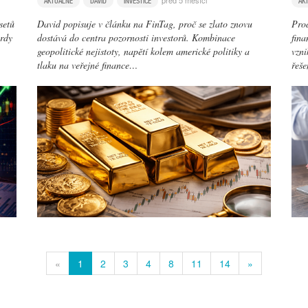
před 5 měsíci
AKTUÁLNĚ
DAVID
INVESTICE
AK
setů
David popisuje v článku na FinTag, proč se zlato znovu
Prod
ordy
dostává do centra pozornosti investorů. Kombinace
fina
geopolitické nejistoty, napětí kolem americké politiky a
vzni
tlaku na veřejné finance…
řeš
«
1
2
3
4
8
11
14
»