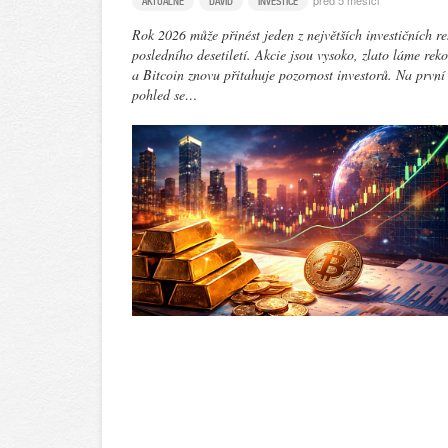
před 5 měsíci
AKTUÁLNĚ
DAVID
INVESTICE
Rok 2026 může přinést jeden z největších investičních re
posledního desetiletí. Akcie jsou vysoko, zlato láme rek
a Bitcoin znovu přitahuje pozornost investorů. Na první
pohled se…