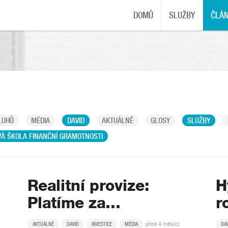
DOMŮ
SLUŽBY
ČLÁ
LUHŮ
MÉDIA
DAVID
AKTUÁLNĚ
GLOSY
SLUŽBY
Á ŠKOLA FINANČNÍ GRAMOTNOSTI
Realitní provize:
H
Platíme za…
r
před 4 měsíci
AKTUÁLNĚ
DAVID
INVESTICE
MÉDIA
DA