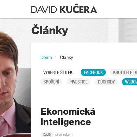
Články
Domů
Články
VYBERTE ŠTÍTEK:
FACEBOOK
KROTITELÉ D
SPOŘENÍ
INVESTICE
DŮCHODY
WEBOV
Ekonomická
Inteligence
před rokem
DAVID