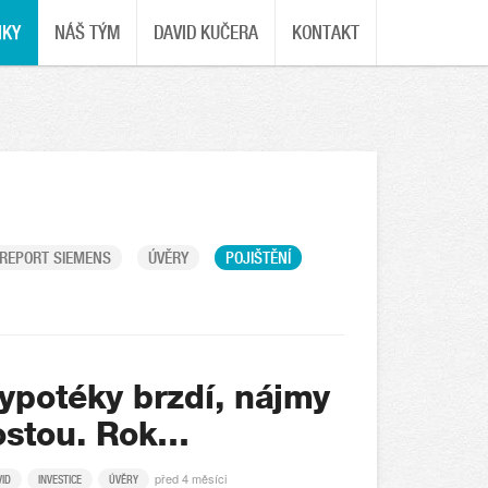
NKY
NÁŠ TÝM
DAVID KUČERA
KONTAKT
REPORT SIEMENS
ÚVĚRY
POJIŠTĚNÍ
ypotéky brzdí, nájmy
ostou. Rok…
před 4 měsíci
VID
INVESTICE
ÚVĚRY