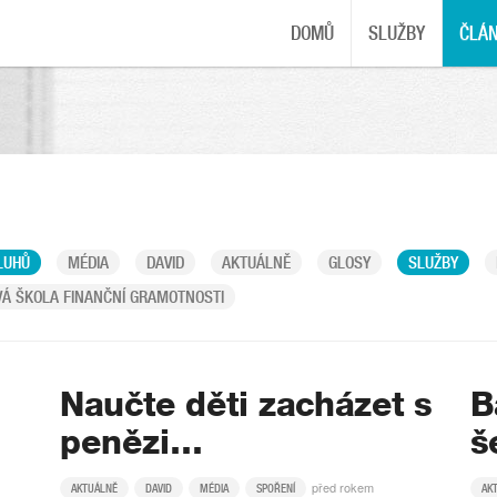
DOMŮ
SLUŽBY
ČLÁ
LUHŮ
MÉDIA
DAVID
AKTUÁLNĚ
GLOSY
SLUŽBY
Á ŠKOLA FINANČNÍ GRAMOTNOSTI
Naučte děti zacházet s
B
penězi…
š
před rokem
AKTUÁLNĚ
DAVID
MÉDIA
SPOŘENÍ
AK