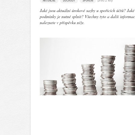
před 2 lety
AKTUÁLNĚ
DŮCHODY
SPOŘENÍ
Jaké jsou aktuální úrokové sazby u spořicích účtů? Jaké
podmínky je nutné splnit? Všechny tyto a další informa
naleznete v příspěvku níže.