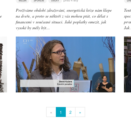
před 4 lety
MÉDIA
SPOŘENÍ
ÚVĚRY
DA
Prožíváme období zdražování, energetická krize nám klepe
Tent
ce
na dveře, a proto se někteří z vás mohou ptát, co dělat s
spec
financemi v současné situaci. Jaké poplatky omezit, jak
prvn
vysoké by měly být…
Jak
«
1
2
»