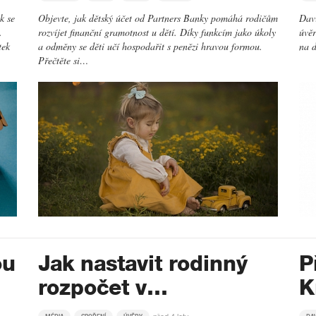
k se
Objevte, jak dětský účet od Partners Banky pomáhá rodičům
Davi
.
rozvíjet finanční gramotnost u dětí. Díky funkcím jako úkoly
úvěr
tek
a odměny se děti učí hospodařit s penězi hravou formou.
na d
Přečtěte si…
ou
Jak nastavit rodinný
P
rozpočet v…
K