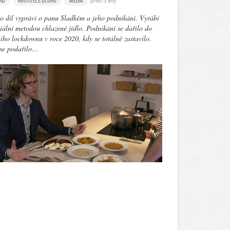
před 5 lety
VID
KROTITELÉ DLUHŮ
MÉDIA
o díl vypráví o panu Sladkém a jeho podnikání. Vyrábí
iální metodou chlazené jídlo. Podnikání se dařilo do
ího lockdownu v roce 2020, kdy se totálně zastavilo.
 se podařilo…