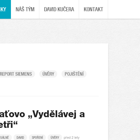
NKY
NÁŠ TÝM
DAVID KUČERA
KONTAKT
REPORT SIEMENS
ÚVĚRY
POJIŠTĚNÍ
aťovo „Vydělávej a
etři“
před 2 lety
TUÁLNĚ
DAVID
SPOŘENÍ
ÚVĚRY