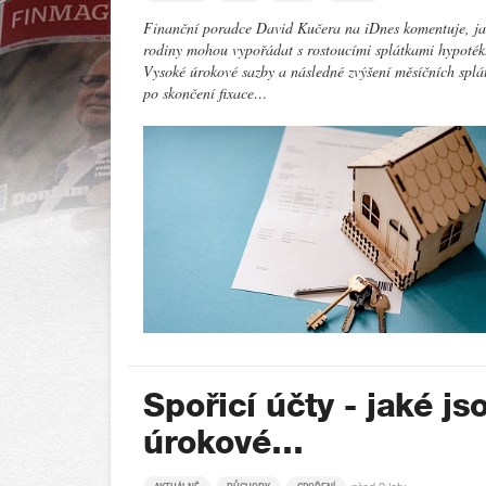
Finanční poradce David Kučera na iDnes komentuje, ja
rodiny mohou vypořádat s rostoucími splátkami hypoték
Vysoké úrokové sazby a následné zvýšení měsíčních splá
po skončení fixace…
Spořicí účty - jaké js
úrokové…