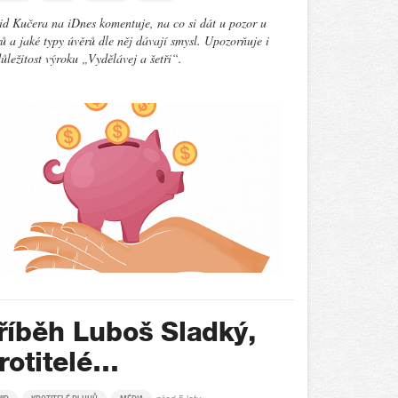
d Kučera na iDnes komentuje, na co si dát u pozor u
ů a jaké typy úvěrů dle něj dávají smysl. Upozorňuje i
ůležitost výroku „Vydělávej a šetři“.
říběh Luboš Sladký,
rotitelé…