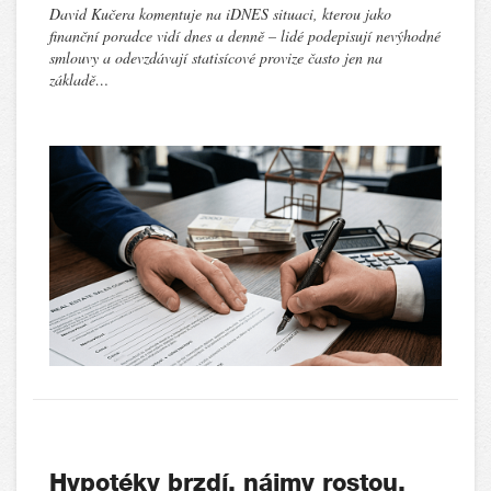
David Kučera komentuje na iDNES situaci, kterou jako
finanční poradce vidí dnes a denně – lidé podepisují nevýhodné
smlouvy a odevzdávají statisícové provize často jen na
základě…
Hypotéky brzdí, nájmy rostou.