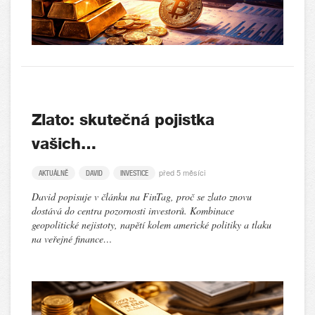
Zlato: skutečná pojistka
vašich…
před 5 měsíci
AKTUÁLNĚ
DAVID
INVESTICE
David popisuje v článku na FinTag, proč se zlato znovu
dostává do centra pozornosti investorů. Kombinace
geopolitické nejistoty, napětí kolem americké politiky a tlaku
na veřejné finance…