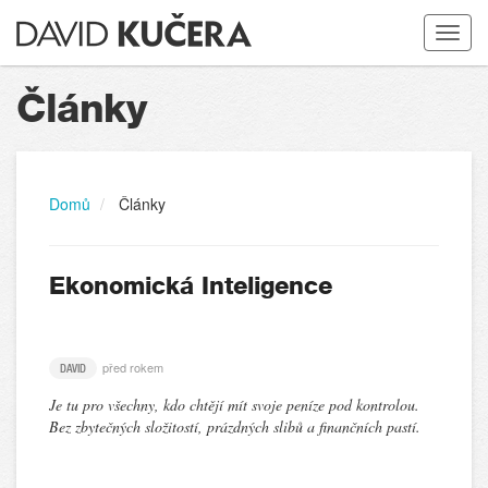
Toggle
navigat
Články
Domů
Články
Ekonomická Inteligence
před rokem
DAVID
Je tu pro všechny, kdo chtějí mít svoje peníze pod kontrolou.
Bez zbytečných složitostí, prázdných slibů a finančních pastí.