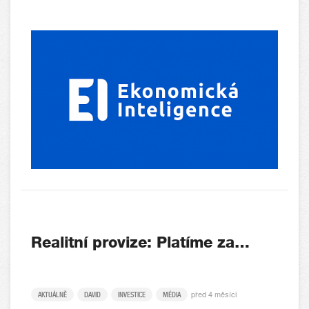
Realitní provize: Platíme za…
před 4 měsíci
AKTUÁLNĚ
DAVID
INVESTICE
MÉDIA