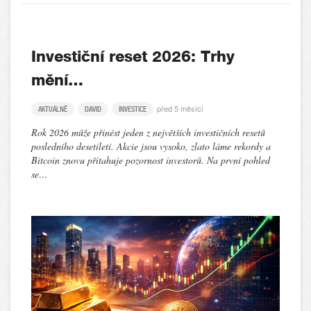
Investiční reset 2026: Trhy
mění…
před 5 měsíci
AKTUÁLNĚ
DAVID
INVESTICE
Rok 2026 může přinést jeden z největších investičních resetů
posledního desetiletí. Akcie jsou vysoko, zlato láme rekordy a
Bitcoin znovu přitahuje pozornost investorů. Na první pohled
se…