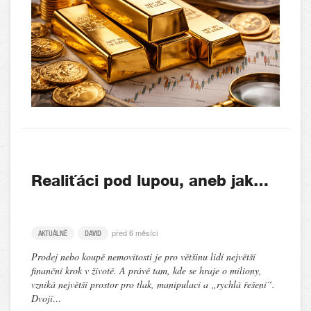
Realiťáci pod lupou, aneb jak…
před 6 měsíci
AKTUÁLNĚ
DAVID
Prodej nebo koupě nemovitosti je pro většinu lidí největší
finanční krok v životě. A právě tam, kde se hraje o miliony,
vzniká největší prostor pro tlak, manipulaci a „rychlá řešení“.
Dvojí…