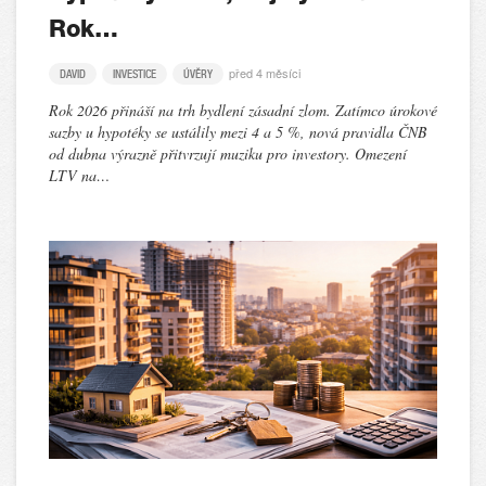
Rok…
před 4 měsíci
DAVID
INVESTICE
ÚVĚRY
Rok 2026 přináší na trh bydlení zásadní zlom. Zatímco úrokové
sazby u hypotéky se ustálily mezi 4 a 5 %, nová pravidla ČNB
od dubna výrazně přitvrzují muziku pro investory. Omezení
LTV na…