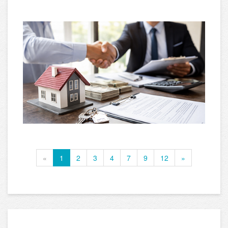
«
1
2
3
4
7
9
12
»