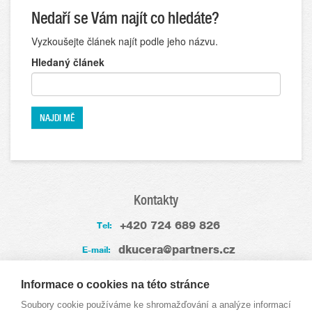
Nedaří se Vám najít co hledáte?
Vyzkoušejte článek najít podle jeho názvu.
Hledaný článek
Kontakty
+420 724 689 826
Tel:
dkucera@partners.cz
E-mail:
Zkušenosti
Informace o cookies na této stránce
Soubory cookie používáme ke shromažďování a analýze informací