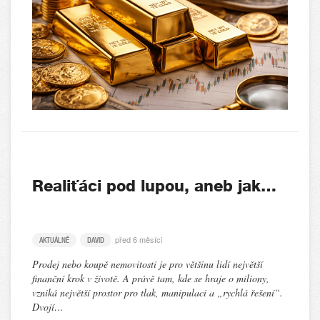
Realiťáci pod lupou, aneb jak…
před 6 měsíci
AKTUÁLNĚ
DAVID
Prodej nebo koupě nemovitosti je pro většinu lidí největší
finanční krok v životě. A právě tam, kde se hraje o miliony,
vzniká největší prostor pro tlak, manipulaci a „rychlá řešení“.
Dvojí…