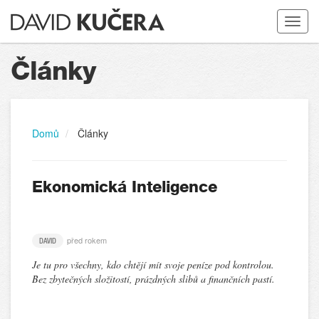
Toggle
navigat
Články
Domů
Články
Ekonomická Inteligence
před rokem
DAVID
Je tu pro všechny, kdo chtějí mít svoje peníze pod kontrolou.
Bez zbytečných složitostí, prázdných slibů a finančních pastí.