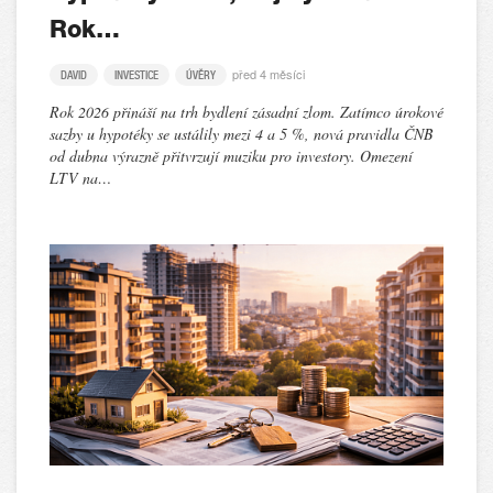
Rok…
před 4 měsíci
DAVID
INVESTICE
ÚVĚRY
Rok 2026 přináší na trh bydlení zásadní zlom. Zatímco úrokové
sazby u hypotéky se ustálily mezi 4 a 5 %, nová pravidla ČNB
od dubna výrazně přitvrzují muziku pro investory. Omezení
LTV na…