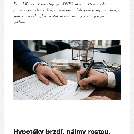
David Kučera komentuje na iDNES situaci, kterou jako
finanční poradce vidí dnes a denně – lidé podepisují nevýhodné
smlouvy a odevzdávají statisícové provize často jen na
základě…
Hypotéky brzdí, nájmy rostou.