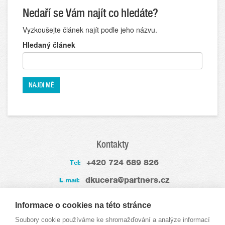
Nedaří se Vám najít co hledáte?
Vyzkoušejte článek najít podle jeho názvu.
Hledaný článek
Kontakty
+420 724 689 826
Tel:
dkucera@partners.cz
E-mail:
Zkušenosti
Informace o cookies na této stránce
Soubory cookie používáme ke shromažďování a analýze informací