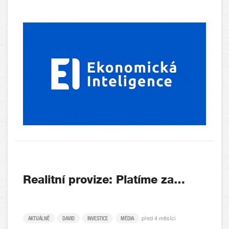
Realitní provize: Platíme za…
před 4 měsíci
AKTUÁLNĚ
DAVID
INVESTICE
MÉDIA