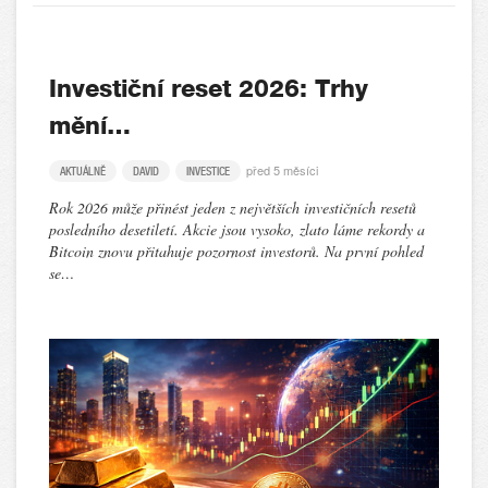
Investiční reset 2026: Trhy
mění…
před 5 měsíci
AKTUÁLNĚ
DAVID
INVESTICE
Rok 2026 může přinést jeden z největších investičních resetů
posledního desetiletí. Akcie jsou vysoko, zlato láme rekordy a
Bitcoin znovu přitahuje pozornost investorů. Na první pohled
se…