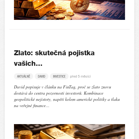
Zlato: skutečná pojistka
vašich…
před 5 měsíci
AKTUÁLNĚ
DAVID
INVESTICE
David popisuje v článku na FinTag, proč se zlato znovu
dostává do centra pozornosti investorů. Kombinace
geopolitické nejistoty, napětí kolem americké politiky a tlaku
na veřejné finance…