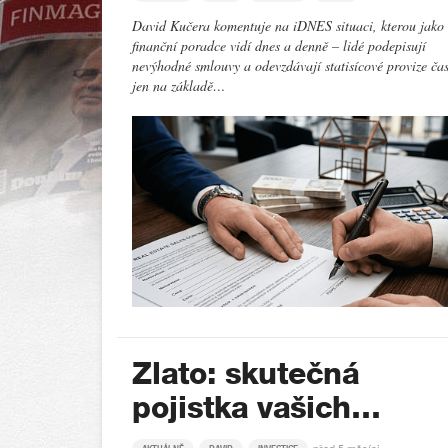
David Kučera komentuje na iDNES situaci, kterou jako
finanční poradce vidí dnes a denně – lidé podepisují
nevýhodné smlouvy a odevzdávají statisícové provize ča
jen na základě…
Zlato: skutečná
pojistka vašich…