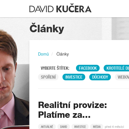
Články
Domů
Články
VYBERTE ŠTÍTEK:
FACEBOOK
KROTITELÉ D
SPOŘENÍ
INVESTICE
DŮCHODY
WEBOV
Realitní provize:
Platíme za…
před 4 měsíci
AKTUÁLNĚ
DAVID
INVESTICE
MÉDIA