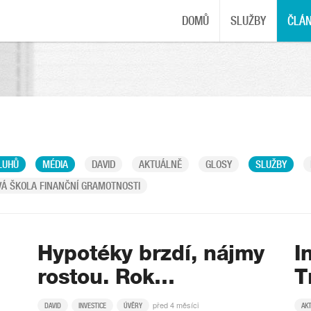
DOMŮ
SLUŽBY
ČLÁ
LUHŮ
MÉDIA
DAVID
AKTUÁLNĚ
GLOSY
SLUŽBY
Á ŠKOLA FINANČNÍ GRAMOTNOSTI
Hypotéky brzdí, nájmy
I
rostou. Rok…
T
před 4 měsíci
DAVID
INVESTICE
ÚVĚRY
AK