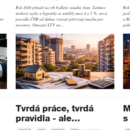
Rok 2026 přináší na trh bydlení zásadní zlom. Zatímco
Rok 
úrokové sazby u hypotéky se ustálily mezi 4 a 5 %, nová
posl
sto
pravidla ČNB od dubna výrazně přitvrzují muziku pro
a Bi
investory. Omezení LTV na…
poh
Tvrdá práce, tvrdá
M
pravidla - ale…
s