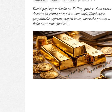
před 5 měsíci
AKTUÁLNĚ
DAVID
INVESTICE
David popisuje v článku na FinTag, proč se zlato znovu
dostává do centra pozornosti investorů. Kombinace
geopolitické nejistoty, napětí kolem americké politiky a
tlaku na veřejné finance…