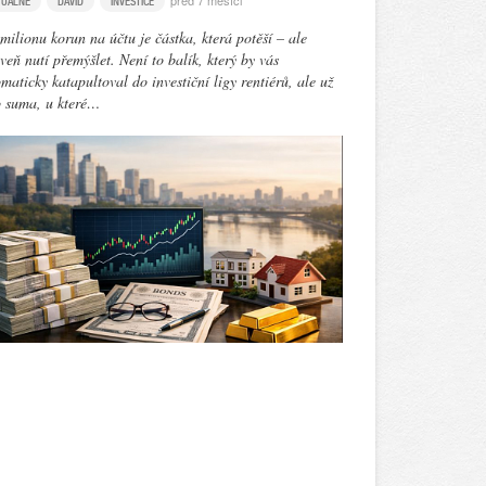
před 7 měsíci
TUÁLNĚ
DAVID
INVESTICE
milionu korun na účtu je částka, která potěší – ale
veň nutí přemýšlet. Není to balík, který by vás
maticky katapultoval do investiční ligy rentiérů, ale už
o suma, u které…