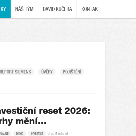
NKY
NÁŠ TÝM
DAVID KUČERA
KONTAKT
REPORT SIEMENS
ÚVĚRY
POJIŠTĚNÍ
nvestiční reset 2026:
rhy mění…
před 5 měsíci
TUÁLNĚ
DAVID
INVESTICE