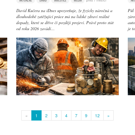
před 7 měsíci
AKTUÁLNĚ
DAVID
INVESTICE
MÉDIA
AK
David Kučera na iDnes upozorňuje, že fyzicky náročná a
Půl 
dlouhodobě zatěžující práce má na lidské zdraví reálné
záro
dopady, které se dříve či později projeví. Právě proto stát
auto
od roku 2026 zavádí…
je t
«
1
2
3
4
7
9
12
»