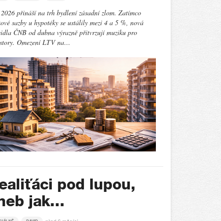
2026 přináší na trh bydlení zásadní zlom. Zatímco
ové sazby u hypotéky se ustálily mezi 4 a 5 %, nová
idla ČNB od dubna výrazně přitvrzují muziku pro
estory. Omezení LTV na…
ealiťáci pod lupou,
neb jak…