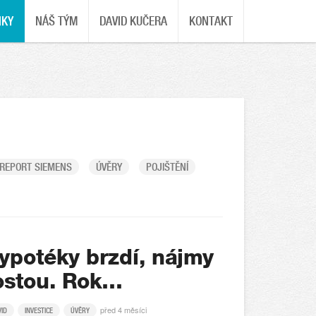
NKY
NÁŠ TÝM
DAVID KUČERA
KONTAKT
REPORT SIEMENS
ÚVĚRY
POJIŠTĚNÍ
ypotéky brzdí, nájmy
ostou. Rok…
před 4 měsíci
VID
INVESTICE
ÚVĚRY