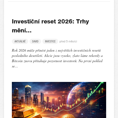
Investiční reset 2026: Trhy
mění…
před 5 měsíci
AKTUÁLNĚ
DAVID
INVESTICE
Rok 2026 může přinést jeden z největších investičních resetů
posledního desetiletí. Akcie jsou vysoko, zlato láme rekordy a
Bitcoin znovu přitahuje pozornost investorů. Na první pohled
se…