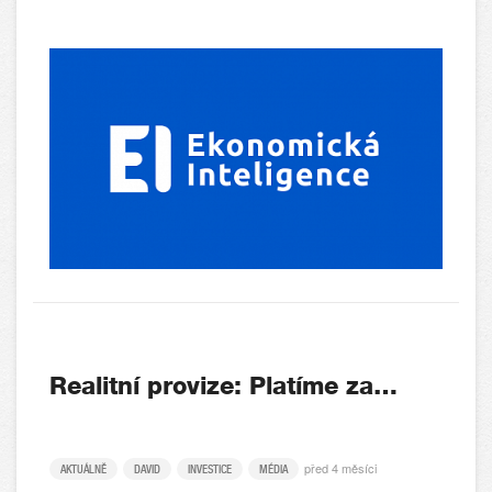
Realitní provize: Platíme za…
před 4 měsíci
AKTUÁLNĚ
DAVID
INVESTICE
MÉDIA