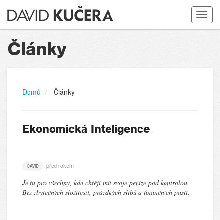
Toggle
navigat
Články
Domů
Články
Ekonomická Inteligence
před rokem
DAVID
Je tu pro všechny, kdo chtějí mít svoje peníze pod kontrolou.
Bez zbytečných složitostí, prázdných slibů a finančních pastí.