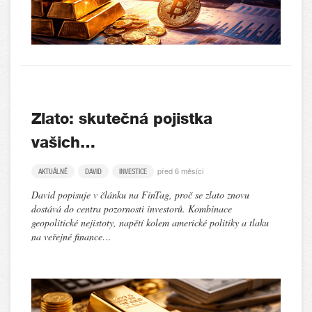
Zlato: skutečná pojistka
vašich…
před 6 měsíci
AKTUÁLNĚ
DAVID
INVESTICE
David popisuje v článku na FinTag, proč se zlato znovu
dostává do centra pozornosti investorů. Kombinace
geopolitické nejistoty, napětí kolem americké politiky a tlaku
na veřejné finance…