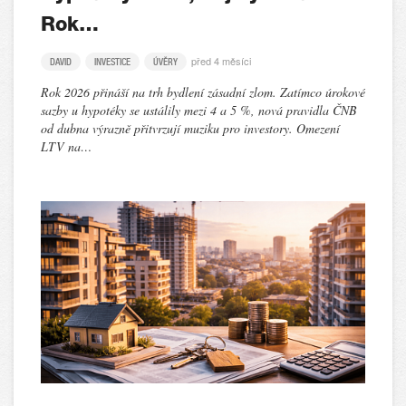
Rok…
před 4 měsíci
DAVID
INVESTICE
ÚVĚRY
Rok 2026 přináší na trh bydlení zásadní zlom. Zatímco úrokové
sazby u hypotéky se ustálily mezi 4 a 5 %, nová pravidla ČNB
od dubna výrazně přitvrzují muziku pro investory. Omezení
LTV na…