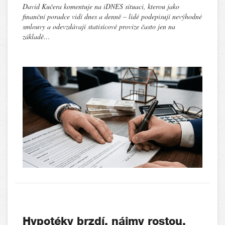
David Kučera komentuje na iDNES situaci, kterou jako
finanční poradce vidí dnes a denně – lidé podepisují nevýhodné
smlouvy a odevzdávají statisícové provize často jen na
základě…
Hypotéky brzdí, nájmy rostou.