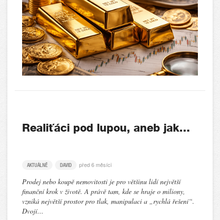
Realiťáci pod lupou, aneb jak…
před 6 měsíci
AKTUÁLNĚ
DAVID
Prodej nebo koupě nemovitosti je pro většinu lidí největší
finanční krok v životě. A právě tam, kde se hraje o miliony,
vzniká největší prostor pro tlak, manipulaci a „rychlá řešení“.
Dvojí…