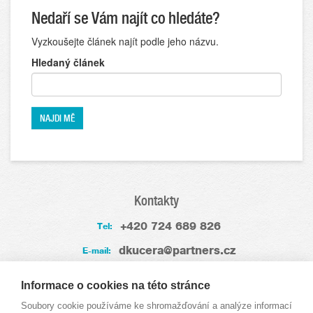
Nedaří se Vám najít co hledáte?
Vyzkoušejte článek najít podle jeho názvu.
Hledaný článek
Kontakty
+420 724 689 826
Tel:
dkucera@partners.cz
E-mail:
Zkušenosti
Informace o cookies na této stránce
Soubory cookie používáme ke shromažďování a analýze informací