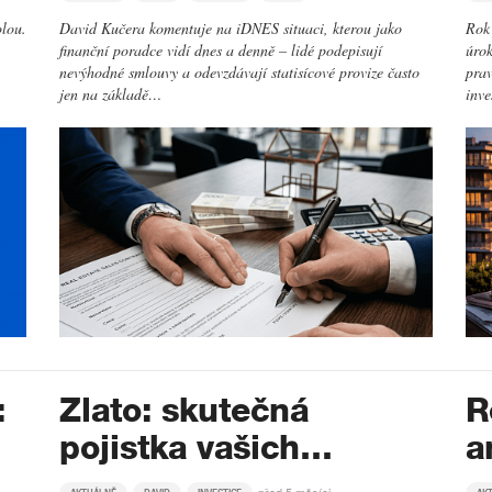
olou.
David Kučera komentuje na iDNES situaci, kterou jako
Rok 
finanční poradce vidí dnes a denně – lidé podepisují
úrok
nevýhodné smlouvy a odevzdávají statisícové provize často
prav
jen na základě…
inv
:
Zlato: skutečná
R
pojistka vašich…
a