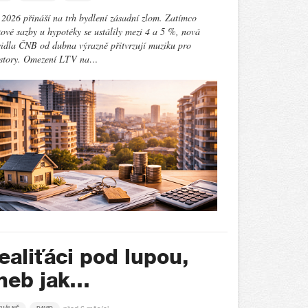
2026 přináší na trh bydlení zásadní zlom. Zatímco
ové sazby u hypotéky se ustálily mezi 4 a 5 %, nová
idla ČNB od dubna výrazně přitvrzují muziku pro
estory. Omezení LTV na…
ealiťáci pod lupou,
neb jak…