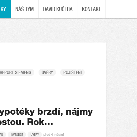
NKY
NÁŠ TÝM
DAVID KUČERA
KONTAKT
REPORT SIEMENS
ÚVĚRY
POJIŠTĚNÍ
ypotéky brzdí, nájmy
ostou. Rok…
před 4 měsíci
VID
INVESTICE
ÚVĚRY