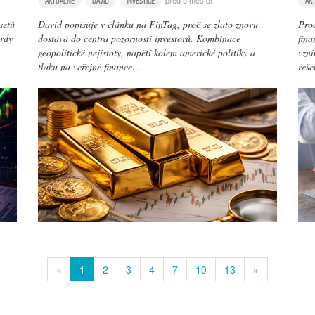
před 5 měsíci
AKTUÁLNĚ
DAVID
INVESTICE
AK
setů
David popisuje v článku na FinTag, proč se zlato znovu
Prod
ordy
dostává do centra pozornosti investorů. Kombinace
fina
geopolitické nejistoty, napětí kolem americké politiky a
vzni
tlaku na veřejné finance…
řeš
«
1
2
3
4
7
10
13
»