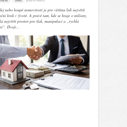
před 6 měsíci
TUÁLNĚ
DAVID
ej nebo koupě nemovitosti je pro většinu lidí největší
nční krok v životě. A právě tam, kde se hraje o miliony,
ká největší prostor pro tlak, manipulaci a „rychlá
ení“. Dvojí…