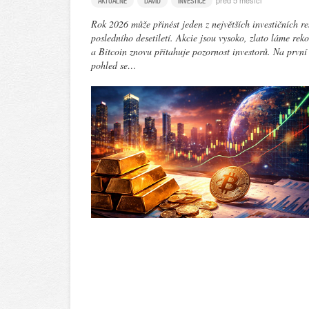
před 5 měsíci
AKTUÁLNĚ
DAVID
INVESTICE
Rok 2026 může přinést jeden z největších investičních re
posledního desetiletí. Akcie jsou vysoko, zlato láme rek
a Bitcoin znovu přitahuje pozornost investorů. Na první
pohled se…