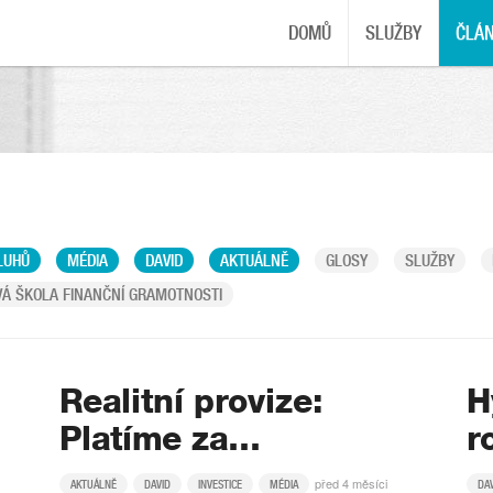
DOMŮ
SLUŽBY
ČLÁ
LUHŮ
MÉDIA
DAVID
AKTUÁLNĚ
GLOSY
SLUŽBY
Á ŠKOLA FINANČNÍ GRAMOTNOSTI
Realitní provize:
H
Platíme za…
r
před 4 měsíci
AKTUÁLNĚ
DAVID
INVESTICE
MÉDIA
DA