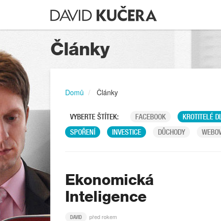
Články
Domů
Články
VYBERTE ŠTÍTEK:
FACEBOOK
KROTITELÉ D
SPOŘENÍ
INVESTICE
DŮCHODY
WEBOV
Ekonomická
Inteligence
před rokem
DAVID