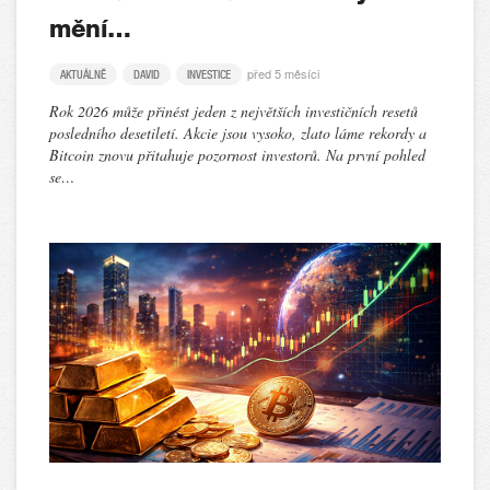
mění…
před 5 měsíci
AKTUÁLNĚ
DAVID
INVESTICE
Rok 2026 může přinést jeden z největších investičních resetů
posledního desetiletí. Akcie jsou vysoko, zlato láme rekordy a
Bitcoin znovu přitahuje pozornost investorů. Na první pohled
se…