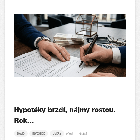
Hypotéky brzdí, nájmy rostou.
Rok…
před 4 měsíci
DAVID
INVESTICE
ÚVĚRY