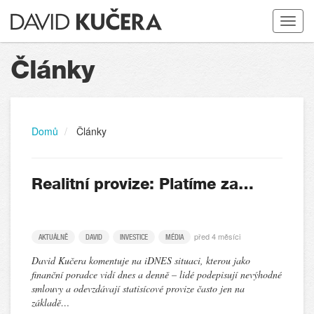
Toggle
navigat
Články
Domů
Články
Realitní provize: Platíme za…
před 4 měsíci
AKTUÁLNĚ
DAVID
INVESTICE
MÉDIA
David Kučera komentuje na iDNES situaci, kterou jako
finanční poradce vidí dnes a denně – lidé podepisují nevýhodné
smlouvy a odevzdávají statisícové provize často jen na
základě…