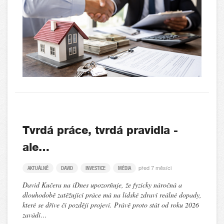
Tvrdá práce, tvrdá pravidla -
ale…
před 7 měsíci
AKTUÁLNĚ
DAVID
INVESTICE
MÉDIA
David Kučera na iDnes upozorňuje, že fyzicky náročná a
dlouhodobě zatěžující práce má na lidské zdraví reálné dopady,
které se dříve či později projeví. Právě proto stát od roku 2026
zavádí…