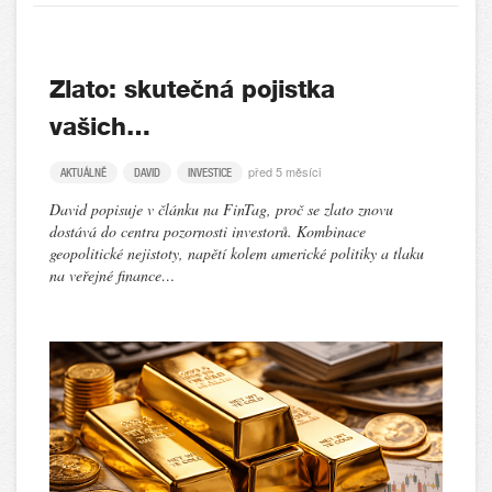
Zlato: skutečná pojistka
vašich…
před 5 měsíci
AKTUÁLNĚ
DAVID
INVESTICE
David popisuje v článku na FinTag, proč se zlato znovu
dostává do centra pozornosti investorů. Kombinace
geopolitické nejistoty, napětí kolem americké politiky a tlaku
na veřejné finance…