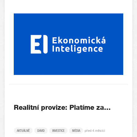
Realitní provize: Platíme za…
před 4 měsíci
AKTUÁLNĚ
DAVID
INVESTICE
MÉDIA