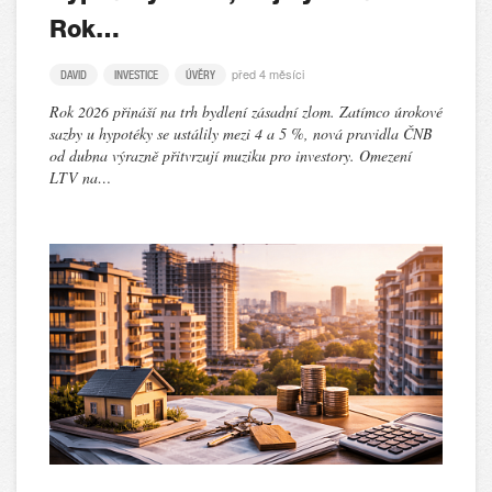
Rok…
před 4 měsíci
DAVID
INVESTICE
ÚVĚRY
Rok 2026 přináší na trh bydlení zásadní zlom. Zatímco úrokové
sazby u hypotéky se ustálily mezi 4 a 5 %, nová pravidla ČNB
od dubna výrazně přitvrzují muziku pro investory. Omezení
LTV na…