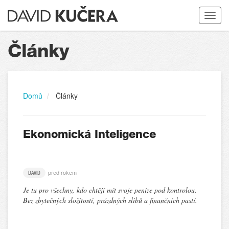
Toggle
navigat
Články
Domů
Články
Ekonomická Inteligence
před rokem
DAVID
Je tu pro všechny, kdo chtějí mít svoje peníze pod kontrolou.
Bez zbytečných složitostí, prázdných slibů a finančních pastí.