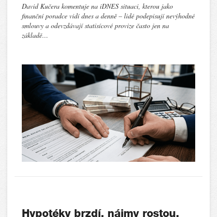
David Kučera komentuje na iDNES situaci, kterou jako
finanční poradce vidí dnes a denně – lidé podepisují nevýhodné
smlouvy a odevzdávají statisícové provize často jen na
základě…
Hypotéky brzdí, nájmy rostou.