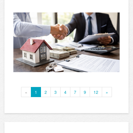
«
1
2
3
4
7
9
12
»