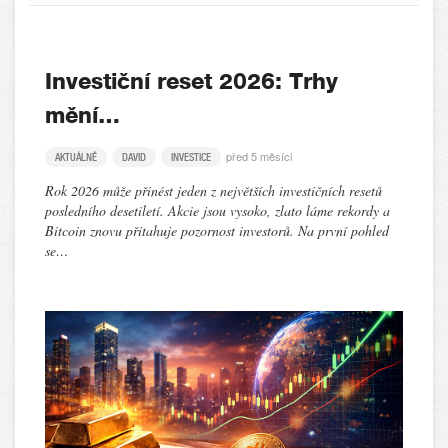
Investiční reset 2026: Trhy
mění…
před 5 měsíci
AKTUÁLNĚ
DAVID
INVESTICE
Rok 2026 může přinést jeden z největších investičních resetů
posledního desetiletí. Akcie jsou vysoko, zlato láme rekordy a
Bitcoin znovu přitahuje pozornost investorů. Na první pohled
se…