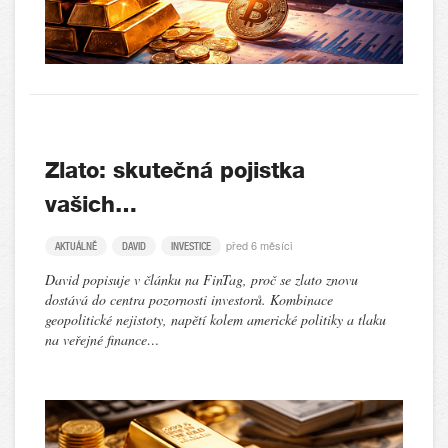
Zlato: skutečná pojistka
vašich…
před 6 měsíci
AKTUÁLNĚ
DAVID
INVESTICE
David popisuje v článku na FinTag, proč se zlato znovu
dostává do centra pozornosti investorů. Kombinace
geopolitické nejistoty, napětí kolem americké politiky a tlaku
na veřejné finance…