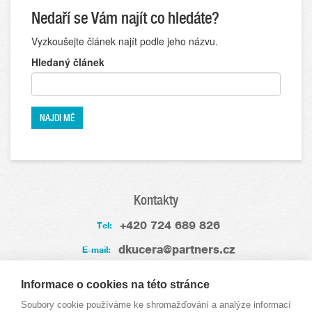
Nedaří se Vám najít co hledáte?
Vyzkoušejte článek najít podle jeho názvu.
Hledaný článek
Kontakty
+420 724 689 826
Tel:
dkucera@partners.cz
E-mail:
Zkušenosti
Informace o cookies na této stránce
Soubory cookie používáme ke shromažďování a analýze informací