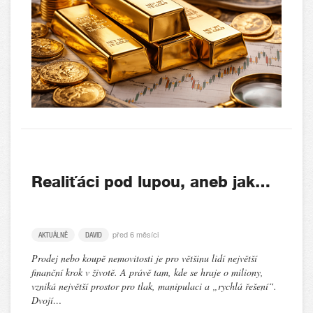
Realiťáci pod lupou, aneb jak…
před 6 měsíci
AKTUÁLNĚ
DAVID
Prodej nebo koupě nemovitosti je pro většinu lidí největší
finanční krok v životě. A právě tam, kde se hraje o miliony,
vzniká největší prostor pro tlak, manipulaci a „rychlá řešení“.
Dvojí…