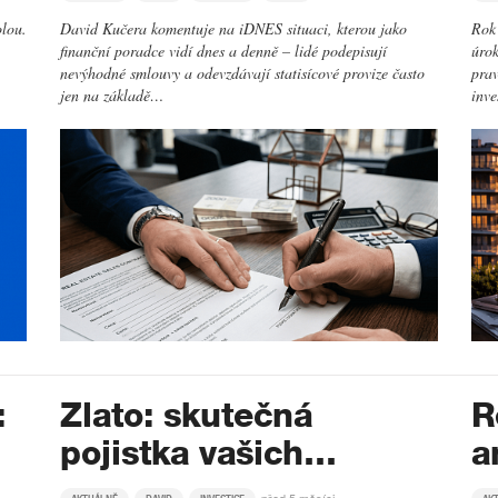
olou.
David Kučera komentuje na iDNES situaci, kterou jako
Rok 
finanční poradce vidí dnes a denně – lidé podepisují
úrok
nevýhodné smlouvy a odevzdávají statisícové provize často
prav
jen na základě…
inv
:
Zlato: skutečná
R
pojistka vašich…
a