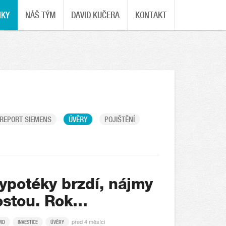
NKY
NÁŠ TÝM
DAVID KUČERA
KONTAKT
REPORT SIEMENS
ÚVĚRY
POJIŠTĚNÍ
ypotéky brzdí, nájmy
ostou. Rok…
před 4 měsíci
VID
INVESTICE
ÚVĚRY