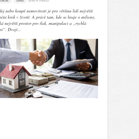
před 6 měsíci
TUÁLNĚ
DAVID
ej nebo koupě nemovitosti je pro většinu lidí největší
nční krok v životě. A právě tam, kde se hraje o miliony,
ká největší prostor pro tlak, manipulaci a „rychlá
ení“. Dvojí…