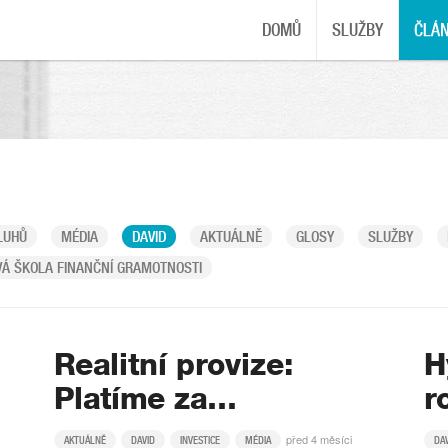
DOMŮ
SLUŽBY
ČLÁ
LUHŮ
MÉDIA
DAVID
AKTUÁLNĚ
GLOSY
SLUŽBY
Á ŠKOLA FINANČNÍ GRAMOTNOSTI
Realitní provize:
H
Platíme za…
r
před 4 měsíci
AKTUÁLNĚ
DAVID
INVESTICE
MÉDIA
DA