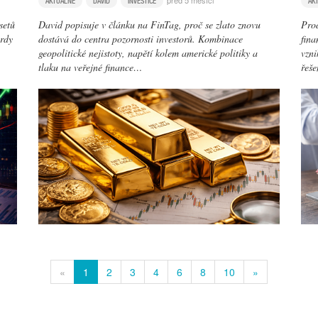
před 5 měsíci
AKTUÁLNĚ
DAVID
INVESTICE
AK
setů
David popisuje v článku na FinTag, proč se zlato znovu
Prod
ordy
dostává do centra pozornosti investorů. Kombinace
fina
geopolitické nejistoty, napětí kolem americké politiky a
vzni
tlaku na veřejné finance…
řeš
«
1
2
3
4
6
8
10
»