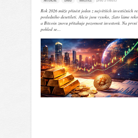
před 5 měsíci
AKTUÁLNĚ
DAVID
INVESTICE
Rok 2026 může přinést jeden z největších investičních re
posledního desetiletí. Akcie jsou vysoko, zlato láme rek
a Bitcoin znovu přitahuje pozornost investorů. Na první
pohled se…