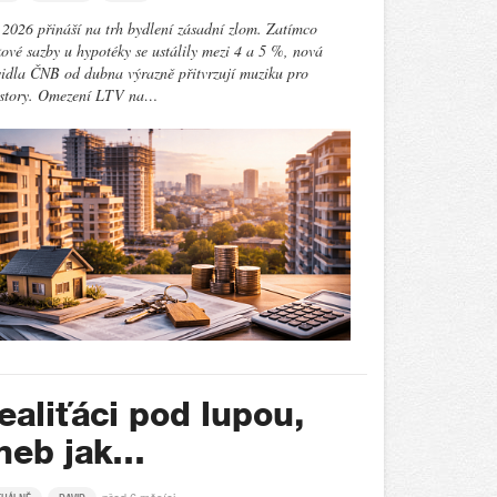
2026 přináší na trh bydlení zásadní zlom. Zatímco
ové sazby u hypotéky se ustálily mezi 4 a 5 %, nová
idla ČNB od dubna výrazně přitvrzují muziku pro
estory. Omezení LTV na…
ealiťáci pod lupou,
neb jak…