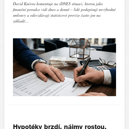
David Kučera komentuje na iDNES situaci, kterou jako
finanční poradce vidí dnes a denně – lidé podepisují nevýhodné
smlouvy a odevzdávají statisícové provize často jen na
základě…
Hypotéky brzdí, nájmy rostou.