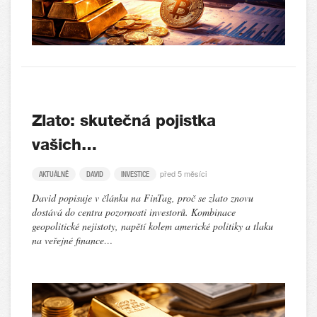
Zlato: skutečná pojistka
vašich…
před 5 měsíci
AKTUÁLNĚ
DAVID
INVESTICE
David popisuje v článku na FinTag, proč se zlato znovu
dostává do centra pozornosti investorů. Kombinace
geopolitické nejistoty, napětí kolem americké politiky a tlaku
na veřejné finance…