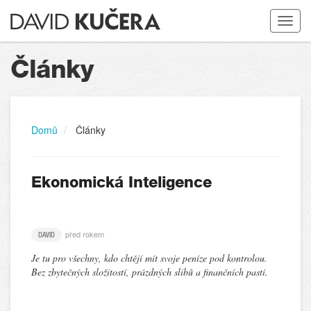
Toggle
navigat
Články
Domů
Články
Ekonomická Inteligence
před rokem
DAVID
Je tu pro všechny, kdo chtějí mít svoje peníze pod kontrolou.
Bez zbytečných složitostí, prázdných slibů a finančních pastí.