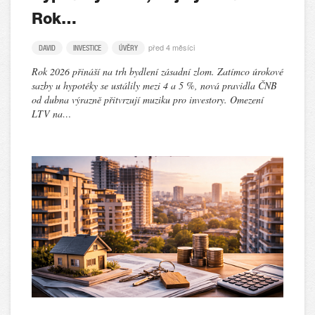
Rok…
před 4 měsíci
DAVID
INVESTICE
ÚVĚRY
Rok 2026 přináší na trh bydlení zásadní zlom. Zatímco úrokové
sazby u hypotéky se ustálily mezi 4 a 5 %, nová pravidla ČNB
od dubna výrazně přitvrzují muziku pro investory. Omezení
LTV na…