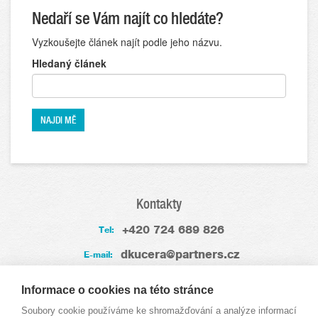
Nedaří se Vám najít co hledáte?
Vyzkoušejte článek najít podle jeho názvu.
Hledaný článek
Kontakty
+420 724 689 826
Tel:
dkucera@partners.cz
E-mail:
Zkušenosti
Informace o cookies na této stránce
Soubory cookie používáme ke shromažďování a analýze informací