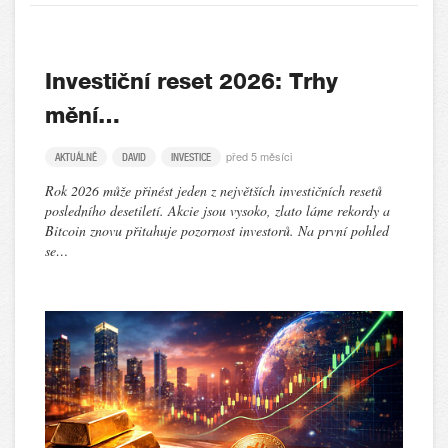
Investiční reset 2026: Trhy
mění…
před 5 měsíci
AKTUÁLNĚ
DAVID
INVESTICE
Rok 2026 může přinést jeden z největších investičních resetů
posledního desetiletí. Akcie jsou vysoko, zlato láme rekordy a
Bitcoin znovu přitahuje pozornost investorů. Na první pohled
se…