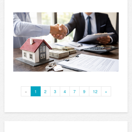
«
1
2
3
4
7
9
12
»