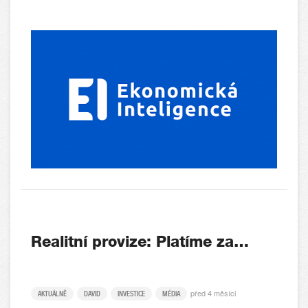
Realitní provize: Platíme za…
před 4 měsíci
AKTUÁLNĚ
DAVID
INVESTICE
MÉDIA