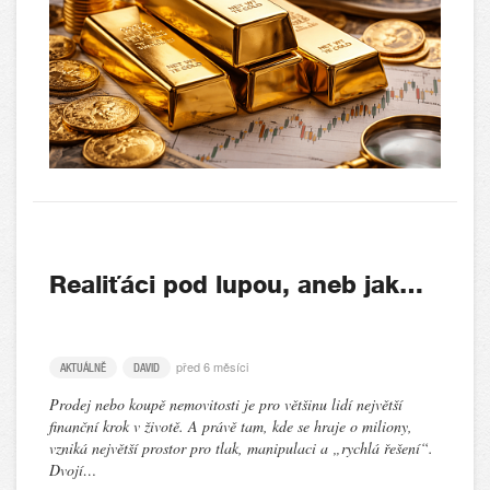
Realiťáci pod lupou, aneb jak…
před 6 měsíci
AKTUÁLNĚ
DAVID
Prodej nebo koupě nemovitosti je pro většinu lidí největší
finanční krok v životě. A právě tam, kde se hraje o miliony,
vzniká největší prostor pro tlak, manipulaci a „rychlá řešení“.
Dvojí…