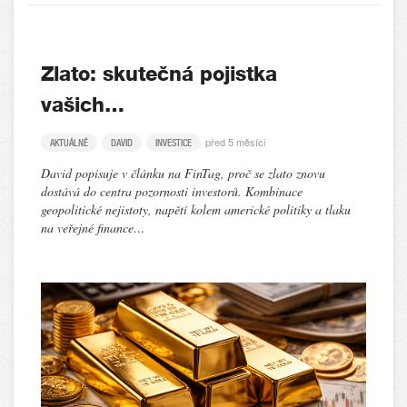
Zlato: skutečná pojistka
vašich…
před 5 měsíci
AKTUÁLNĚ
DAVID
INVESTICE
David popisuje v článku na FinTag, proč se zlato znovu
dostává do centra pozornosti investorů. Kombinace
geopolitické nejistoty, napětí kolem americké politiky a tlaku
na veřejné finance…