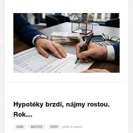
Hypotéky brzdí, nájmy rostou.
Rok…
před 4 měsíci
DAVID
INVESTICE
ÚVĚRY