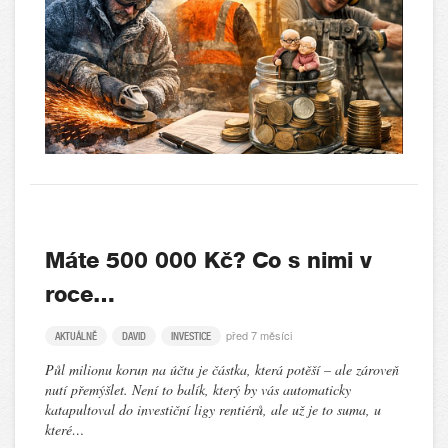
Máte 500 000 Kč? Co s nimi v
roce…
před 7 měsíci
AKTUÁLNĚ
DAVID
INVESTICE
Půl milionu korun na účtu je částka, která potěší – ale zároveň
nutí přemýšlet. Není to balík, který by vás automaticky
katapultoval do investiční ligy rentiérů, ale už je to suma, u
které…