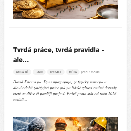
Tvrdá práce, tvrdá pravidla -
ale…
před 7 měsíci
AKTUÁLNĚ
DAVID
INVESTICE
MÉDIA
David Kučera na iDnes upozorňuje, že fyzicky náročná a
dlouhodobě zatěžující práce má na lidské zdraví reálné dopady,
které se dříve či později projeví. Právě proto stát od roku 2026
zavádí…