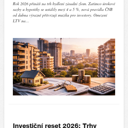
Rok 2026 přináší na trh bydlení zásadní zlom. Zatímco úrokové
sazby u hypotéky se ustálily mezi 4 a 5 %, nová pravidla ČNB
od dubna výrazně přitvrzují muziku pro investory. Omezení
LTV na…
Investiční reset 2026: Trhy