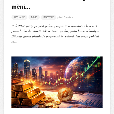
mění…
před 5 měsíci
AKTUÁLNĚ
DAVID
INVESTICE
Rok 2026 může přinést jeden z největších investičních resetů
posledního desetiletí. Akcie jsou vysoko, zlato láme rekordy a
Bitcoin znovu přitahuje pozornost investorů. Na první pohled
se…