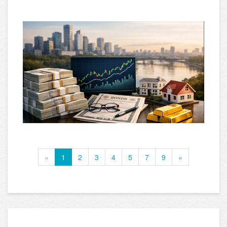
«
1
2
3
4
5
7
9
»