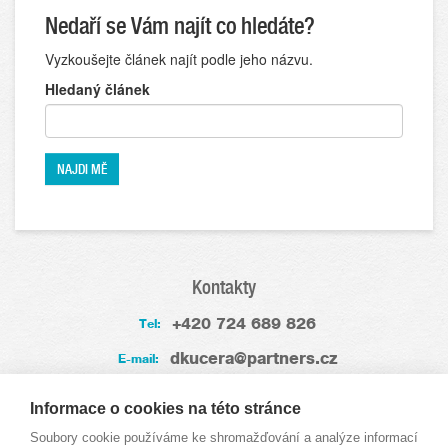
Nedaří se Vám najít co hledáte?
Vyzkoušejte článek najít podle jeho názvu.
Hledaný článek
Kontakty
+420 724 689 826
Tel:
dkucera@partners.cz
E-mail:
Zkušenosti
Informace o cookies na této stránce
Soubory cookie používáme ke shromažďování a analýze informací