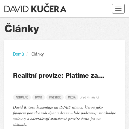
Toggle
navigat
Články
Domů
Články
Realitní provize: Platíme za…
před 4 měsíci
AKTUÁLNĚ
DAVID
INVESTICE
MÉDIA
David Kučera komentuje na iDNES situaci, kterou jako
finanční poradce vidí dnes a denně – lidé podepisují nevýhodné
smlouvy a odevzdávají statisícové provize často jen na
základě…