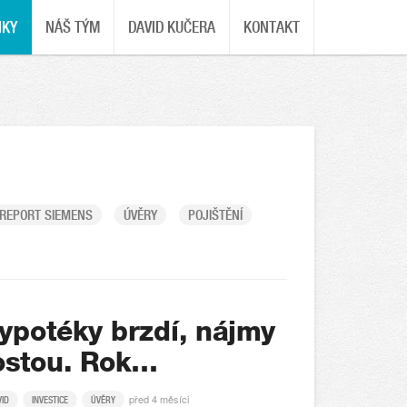
NKY
NÁŠ TÝM
DAVID KUČERA
KONTAKT
REPORT SIEMENS
ÚVĚRY
POJIŠTĚNÍ
ypotéky brzdí, nájmy
ostou. Rok…
před 4 měsíci
VID
INVESTICE
ÚVĚRY