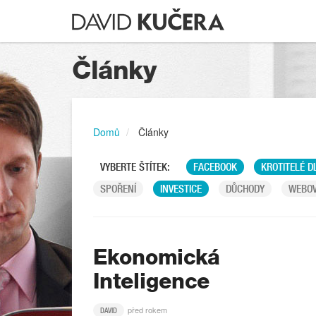
Články
Domů
Články
VYBERTE ŠTÍTEK:
FACEBOOK
KROTITELÉ D
SPOŘENÍ
INVESTICE
DŮCHODY
WEBOV
Ekonomická
Inteligence
před rokem
DAVID