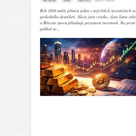
před 5 měsíci
AKTUÁLNĚ
DAVID
INVESTICE
Rok 2026 může přinést jeden z největších investičních re
posledního desetiletí. Akcie jsou vysoko, zlato láme rek
a Bitcoin znovu přitahuje pozornost investorů. Na první
pohled se…