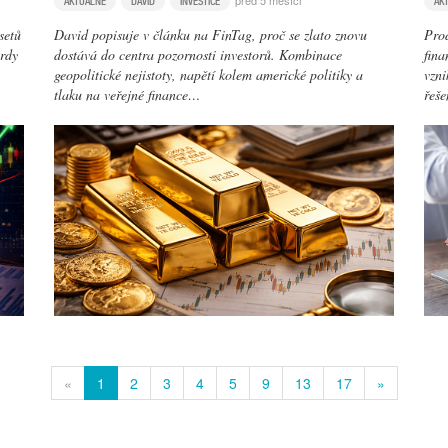
před 5 měsíci
AKTUÁLNĚ
DAVID
INVESTICE
AK
setů
David popisuje v článku na FinTag, proč se zlato znovu
Prod
ordy
dostává do centra pozornosti investorů. Kombinace
fina
geopolitické nejistoty, napětí kolem americké politiky a
vzni
tlaku na veřejné finance…
řeš
«
1
2
3
4
5
9
13
17
»