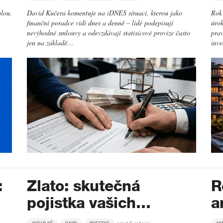
olou.
David Kučera komentuje na iDNES situaci, kterou jako
Rok 
finanční poradce vidí dnes a denně – lidé podepisují
úrok
nevýhodné smlouvy a odevzdávají statisícové provize často
prav
jen na základě…
inv
:
Zlato: skutečná
R
pojistka vašich…
a