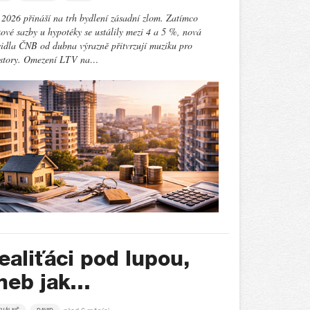
2026 přináší na trh bydlení zásadní zlom. Zatímco
ové sazby u hypotéky se ustálily mezi 4 a 5 %, nová
idla ČNB od dubna výrazně přitvrzují muziku pro
estory. Omezení LTV na…
ealiťáci pod lupou,
neb jak…