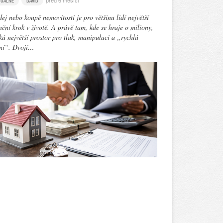
před 6 měsíci
TUÁLNĚ
DAVID
ej nebo koupě nemovitosti je pro většinu lidí největší
nční krok v životě. A právě tam, kde se hraje o miliony,
ká největší prostor pro tlak, manipulaci a „rychlá
ení“. Dvojí…