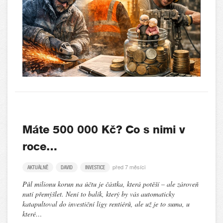
Máte 500 000 Kč? Co s nimi v
roce…
před 7 měsíci
AKTUÁLNĚ
DAVID
INVESTICE
Půl milionu korun na účtu je částka, která potěší – ale zároveň
nutí přemýšlet. Není to balík, který by vás automaticky
katapultoval do investiční ligy rentiérů, ale už je to suma, u
které…