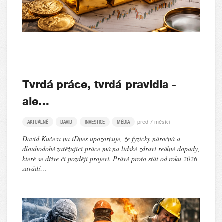
Tvrdá práce, tvrdá pravidla -
ale…
před 7 měsíci
AKTUÁLNĚ
DAVID
INVESTICE
MÉDIA
David Kučera na iDnes upozorňuje, že fyzicky náročná a
dlouhodobě zatěžující práce má na lidské zdraví reálné dopady,
které se dříve či později projeví. Právě proto stát od roku 2026
zavádí…