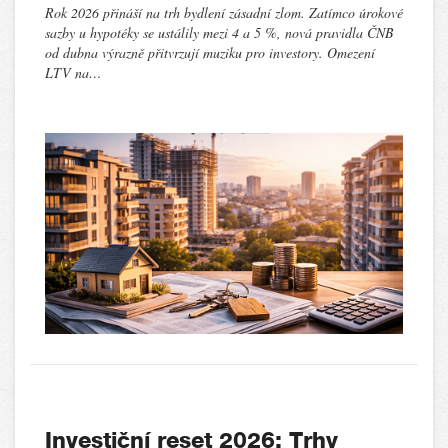
Rok 2026 přináší na trh bydlení zásadní zlom. Zatímco úrokové
sazby u hypotéky se ustálily mezi 4 a 5 %, nová pravidla ČNB
od dubna výrazně přitvrzují muziku pro investory. Omezení
LTV na…
Investiční reset 2026: Trhy