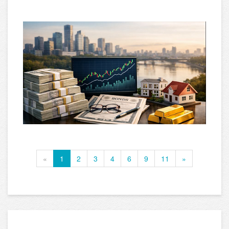
«
1
2
3
4
6
9
11
»