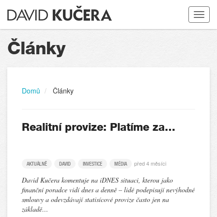
Toggle
navigat
Články
Domů
Články
Realitní provize: Platíme za…
před 4 měsíci
AKTUÁLNĚ
DAVID
INVESTICE
MÉDIA
David Kučera komentuje na iDNES situaci, kterou jako
finanční poradce vidí dnes a denně – lidé podepisují nevýhodné
smlouvy a odevzdávají statisícové provize často jen na
základě…