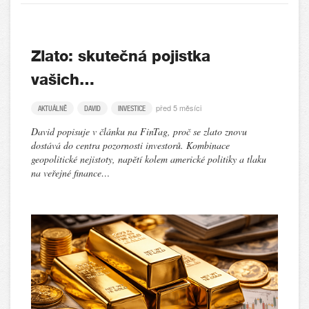
Zlato: skutečná pojistka
vašich…
před 5 měsíci
AKTUÁLNĚ
DAVID
INVESTICE
David popisuje v článku na FinTag, proč se zlato znovu
dostává do centra pozornosti investorů. Kombinace
geopolitické nejistoty, napětí kolem americké politiky a tlaku
na veřejné finance…