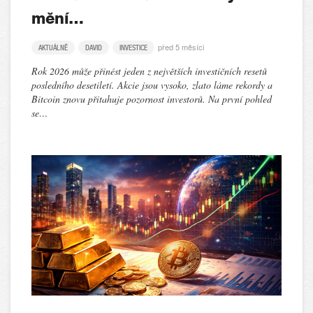
mění…
před 5 měsíci
AKTUÁLNĚ
DAVID
INVESTICE
Rok 2026 může přinést jeden z největších investičních resetů
posledního desetiletí. Akcie jsou vysoko, zlato láme rekordy a
Bitcoin znovu přitahuje pozornost investorů. Na první pohled
se…