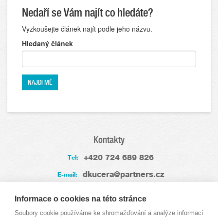
Nedaří se Vám najít co hledáte?
Vyzkoušejte článek najít podle jeho názvu.
Hledaný článek
Kontakty
+420 724 689 826
Tel:
dkucera@partners.cz
E-mail:
Zkušenosti
Informace o cookies na této stránce
Soubory cookie používáme ke shromažďování a analýze informací