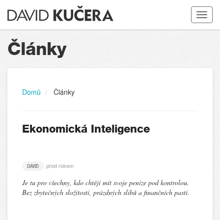
Toggle
navigat
Články
Domů
Články
Ekonomická Inteligence
před rokem
DAVID
Je tu pro všechny, kdo chtějí mít svoje peníze pod kontrolou.
Bez zbytečných složitostí, prázdných slibů a finančních pastí.