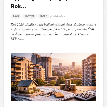
Rok…
před 4 měsíci
DAVID
INVESTICE
ÚVĚRY
Rok 2026 přináší na trh bydlení zásadní zlom. Zatímco úrokové
sazby u hypotéky se ustálily mezi 4 a 5 %, nová pravidla ČNB
od dubna výrazně přitvrzují muziku pro investory. Omezení
LTV na…