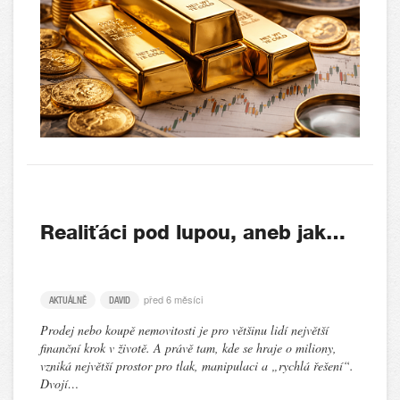
Realiťáci pod lupou, aneb jak…
před 6 měsíci
AKTUÁLNĚ
DAVID
Prodej nebo koupě nemovitosti je pro většinu lidí největší
finanční krok v životě. A právě tam, kde se hraje o miliony,
vzniká největší prostor pro tlak, manipulaci a „rychlá řešení“.
Dvojí…