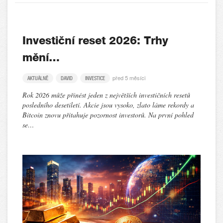
Investiční reset 2026: Trhy
mění…
před 5 měsíci
AKTUÁLNĚ
DAVID
INVESTICE
Rok 2026 může přinést jeden z největších investičních resetů
posledního desetiletí. Akcie jsou vysoko, zlato láme rekordy a
Bitcoin znovu přitahuje pozornost investorů. Na první pohled
se…