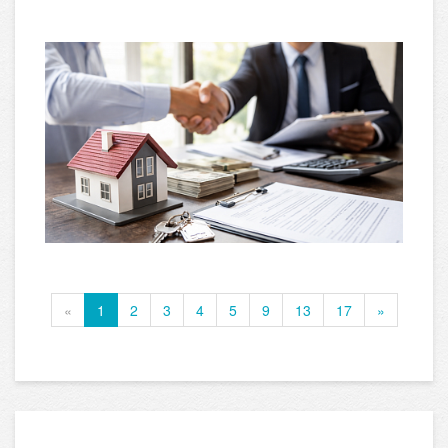
«
1
2
3
4
5
9
13
17
»