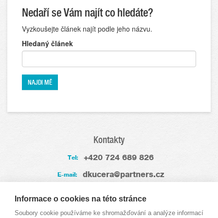
Nedaří se Vám najít co hledáte?
Vyzkoušejte článek najít podle jeho názvu.
Hledaný článek
Kontakty
+420 724 689 826
Tel:
dkucera@partners.cz
E-mail:
Zkušenosti
Informace o cookies na této stránce
Soubory cookie používáme ke shromažďování a analýze informací