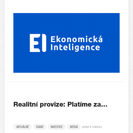
Realitní provize: Platíme za…
před 4 měsíci
AKTUÁLNĚ
DAVID
INVESTICE
MÉDIA