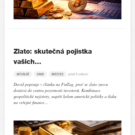
Zlato: skutečná pojistka
vašich…
před 5 měsíci
AKTUÁLNĚ
DAVID
INVESTICE
David popisuje v článku na FinTag, proč se zlato znovu
dostává do centra pozornosti investorů. Kombinace
geopolitické nejistoty, napětí kolem americké politiky a tlaku
na veřejné finance…