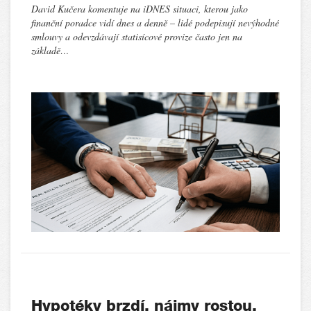
David Kučera komentuje na iDNES situaci, kterou jako
finanční poradce vidí dnes a denně – lidé podepisují nevýhodné
smlouvy a odevzdávají statisícové provize často jen na
základě…
Hypotéky brzdí, nájmy rostou.