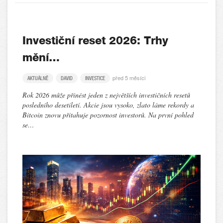
Investiční reset 2026: Trhy
mění…
před 5 měsíci
AKTUÁLNĚ
DAVID
INVESTICE
Rok 2026 může přinést jeden z největších investičních resetů
posledního desetiletí. Akcie jsou vysoko, zlato láme rekordy a
Bitcoin znovu přitahuje pozornost investorů. Na první pohled
se…