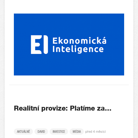
Realitní provize: Platíme za…
před 4 měsíci
AKTUÁLNĚ
DAVID
INVESTICE
MÉDIA