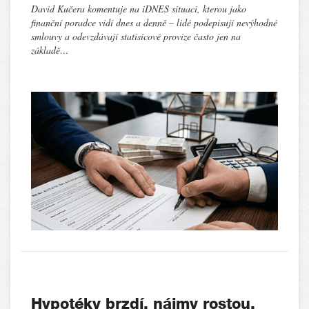
David Kučera komentuje na iDNES situaci, kterou jako
finanční poradce vidí dnes a denně – lidé podepisují nevýhodné
smlouvy a odevzdávají statisícové provize často jen na
základě…
Hypotéky brzdí, nájmy rostou.