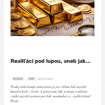
Realiťáci pod lupou, aneb jak…
před 6 měsíci
AKTUÁLNĚ
DAVID
Prodej nebo koupě nemovitosti je pro většinu lidí největší
finanční krok v životě. A právě tam, kde se hraje o miliony,
vzniká největší prostor pro tlak, manipulaci a „rychlá řešení“.
Dvojí…