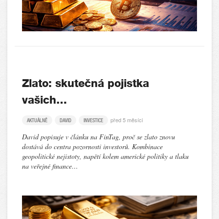
Zlato: skutečná pojistka
vašich…
před 5 měsíci
AKTUÁLNĚ
DAVID
INVESTICE
David popisuje v článku na FinTag, proč se zlato znovu
dostává do centra pozornosti investorů. Kombinace
geopolitické nejistoty, napětí kolem americké politiky a tlaku
na veřejné finance…