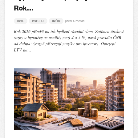
Rok…
před 4 měsíci
DAVID
INVESTICE
ÚVĚRY
Rok 2026 přináší na trh bydlení zásadní zlom. Zatímco úrokové
sazby u hypotéky se ustálily mezi 4 a 5 %, nová pravidla ČNB
od dubna výrazně přitvrzují muziku pro investory. Omezení
LTV na…