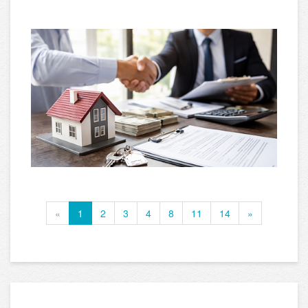
«
1
2
3
4
8
11
14
»