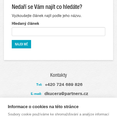
Nedaří se Vám najít co hledáte?
Vyzkoušejte článek najít podle jeho názvu.
Hledaný článek
Kontakty
+420 724 689 826
Tel:
dkucera@partners.cz
E-mail:
Zkušenosti
Informace o cookies na této stránce
Soubory cookie používáme ke shromažďování a analýze informací