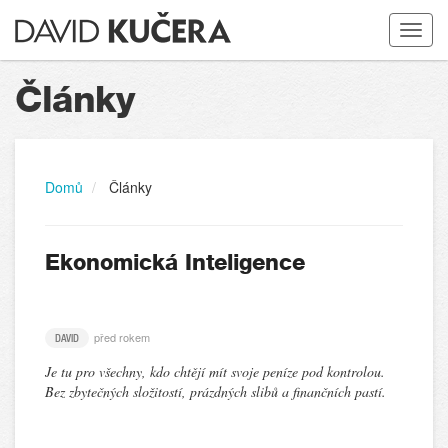
Toggle
navigat
Články
Domů
Články
Ekonomická Inteligence
před rokem
DAVID
Je tu pro všechny, kdo chtějí mít svoje peníze pod kontrolou.
Bez zbytečných složitostí, prázdných slibů a finančních pastí.