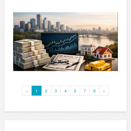
«
1
2
3
4
5
7
9
»