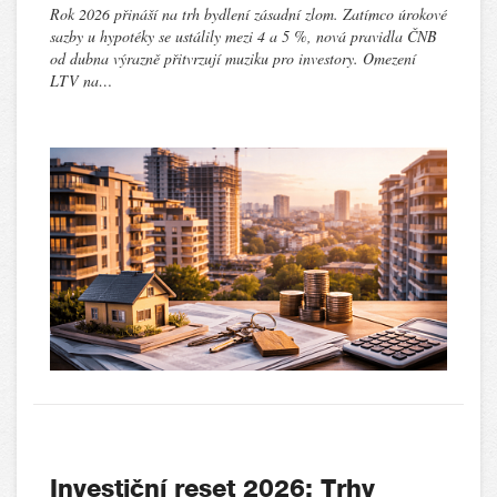
Rok 2026 přináší na trh bydlení zásadní zlom. Zatímco úrokové
sazby u hypotéky se ustálily mezi 4 a 5 %, nová pravidla ČNB
od dubna výrazně přitvrzují muziku pro investory. Omezení
LTV na…
Investiční reset 2026: Trhy