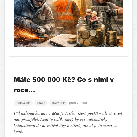
Máte 500 000 Kč? Co s nimi v
roce…
před 7 měsíci
AKTUÁLNĚ
DAVID
INVESTICE
Půl milionu korun na účtu je částka, která potěší – ale zároveň
nutí přemýšlet. Není to balík, který by vás automaticky
katapultoval do investiční ligy rentiérů, ale už je to suma, u
které…