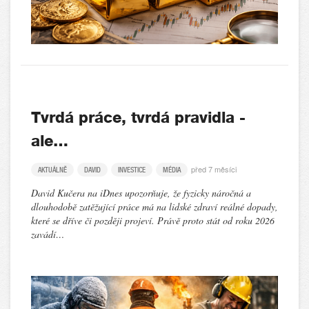
Tvrdá práce, tvrdá pravidla -
ale…
před 7 měsíci
AKTUÁLNĚ
DAVID
INVESTICE
MÉDIA
David Kučera na iDnes upozorňuje, že fyzicky náročná a
dlouhodobě zatěžující práce má na lidské zdraví reálné dopady,
které se dříve či později projeví. Právě proto stát od roku 2026
zavádí…