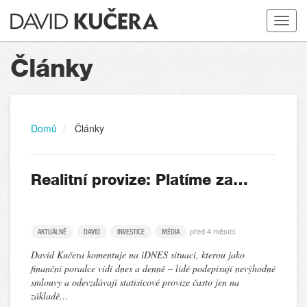
Toggle
navigat
Články
Domů
Články
Realitní provize: Platíme za…
před 4 měsíci
AKTUÁLNĚ
DAVID
INVESTICE
MÉDIA
David Kučera komentuje na iDNES situaci, kterou jako
finanční poradce vidí dnes a denně – lidé podepisují nevýhodné
smlouvy a odevzdávají statisícové provize často jen na
základě…