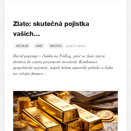
Zlato: skutečná pojistka
vašich…
před 5 měsíci
AKTUÁLNĚ
DAVID
INVESTICE
David popisuje v článku na FinTag, proč se zlato znovu
dostává do centra pozornosti investorů. Kombinace
geopolitické nejistoty, napětí kolem americké politiky a tlaku
na veřejné finance…