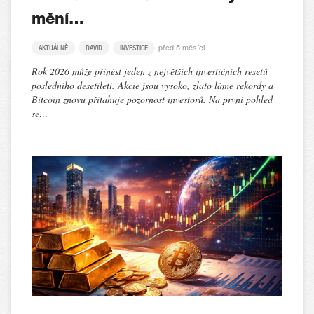
mění…
před 5 měsíci
AKTUÁLNĚ
DAVID
INVESTICE
Rok 2026 může přinést jeden z největších investičních resetů
posledního desetiletí. Akcie jsou vysoko, zlato láme rekordy a
Bitcoin znovu přitahuje pozornost investorů. Na první pohled
se…