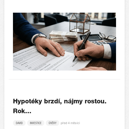
Hypotéky brzdí, nájmy rostou.
Rok…
před 4 měsíci
DAVID
INVESTICE
ÚVĚRY