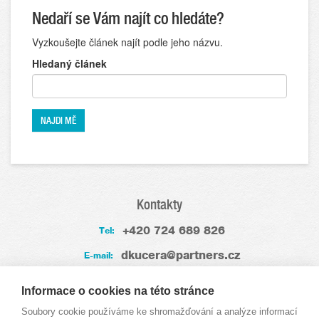
Nedaří se Vám najít co hledáte?
Vyzkoušejte článek najít podle jeho názvu.
Hledaný článek
Kontakty
+420 724 689 826
Tel:
dkucera@partners.cz
E-mail:
Zkušenosti
Informace o cookies na této stránce
Soubory cookie používáme ke shromažďování a analýze informací