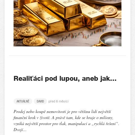
Realiťáci pod lupou, aneb jak…
před 6 měsíci
AKTUÁLNĚ
DAVID
Prodej nebo koupě nemovitosti je pro většinu lidí největší
finanční krok v životě. A právě tam, kde se hraje o miliony,
vzniká největší prostor pro tlak, manipulaci a „rychlá řešení“.
Dvojí…