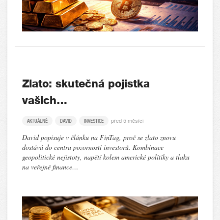
Zlato: skutečná pojistka
vašich…
před 5 měsíci
AKTUÁLNĚ
DAVID
INVESTICE
David popisuje v článku na FinTag, proč se zlato znovu
dostává do centra pozornosti investorů. Kombinace
geopolitické nejistoty, napětí kolem americké politiky a tlaku
na veřejné finance…