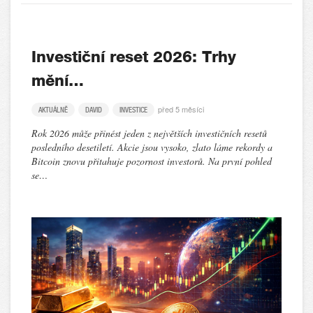
Investiční reset 2026: Trhy
mění…
před 5 měsíci
AKTUÁLNĚ
DAVID
INVESTICE
Rok 2026 může přinést jeden z největších investičních resetů
posledního desetiletí. Akcie jsou vysoko, zlato láme rekordy a
Bitcoin znovu přitahuje pozornost investorů. Na první pohled
se…