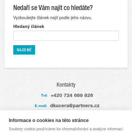
Nedaří se Vám najít co hledáte?
Vyzkoušejte článek najít podle jeho názvu.
Hledaný článek
Kontakty
+420 724 689 826
Tel:
dkucera@partners.cz
E-mail:
Zkušenosti
Informace o cookies na této stránce
Soubory cookie používáme ke shromažďování a analýze informací