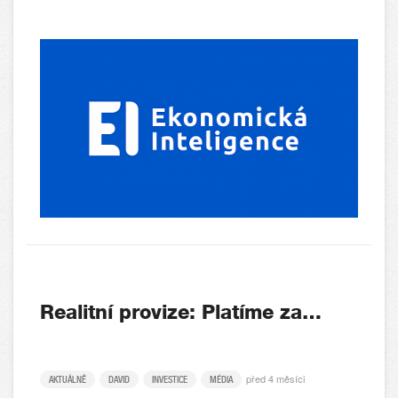
Realitní provize: Platíme za…
před 4 měsíci
AKTUÁLNĚ
DAVID
INVESTICE
MÉDIA