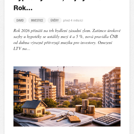
Rok…
před 4 měsíci
DAVID
INVESTICE
ÚVĚRY
Rok 2026 přináší na trh bydlení zásadní zlom. Zatímco úrokové
sazby u hypotéky se ustálily mezi 4 a 5 %, nová pravidla ČNB
od dubna výrazně přitvrzují muziku pro investory. Omezení
LTV na…