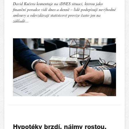
David Kučera komentuje na iDNES situaci, kterou jako
finanční poradce vidí dnes a denně – lidé podepisují nevýhodné
smlouvy a odevzdávají statisícové provize často jen na
základě…
Hypotéky brzdí, nájmy rostou.