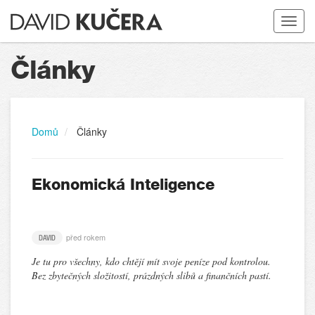
Toggle
navigat
Články
Domů
Články
Ekonomická Inteligence
před rokem
DAVID
Je tu pro všechny, kdo chtějí mít svoje peníze pod kontrolou.
Bez zbytečných složitostí, prázdných slibů a finančních pastí.