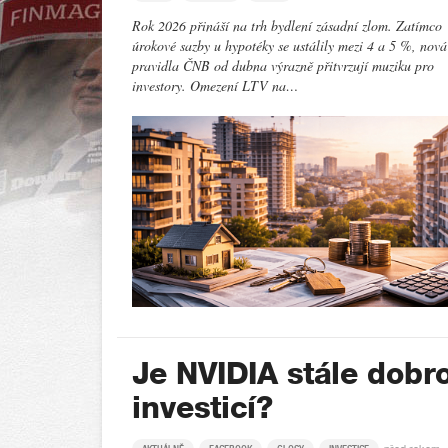
Rok 2026 přináší na trh bydlení zásadní zlom. Zatímco
úrokové sazby u hypotéky se ustálily mezi 4 a 5 %, nová
pravidla ČNB od dubna výrazně přitvrzují muziku pro
investory. Omezení LTV na…
Je NVIDIA stále dobr
investicí?