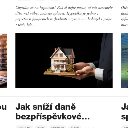
Chystáte se na hypotéku? Pak si dejte pozor, ať vás nesemele
Otře
dřív, než vůbec začnete splácet. Hypotéka je jedno z
dluh
největších finančních rozhodnutí v životě – a bohužel i jedno
infl
z těch, kde…
hla
ou
Jak sníží daně
J
bezpříspěvkové…
s