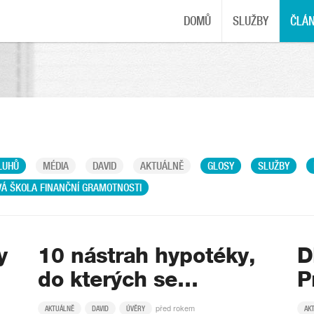
DOMŮ
SLUŽBY
ČLÁ
LUHŮ
MÉDIA
DAVID
AKTUÁLNĚ
GLOSY
SLUŽBY
Á ŠKOLA FINANČNÍ GRAMOTNOSTI
y
10 nástrah hypotéky,
D
do kterých se…
P
před rokem
AKTUÁLNĚ
DAVID
ÚVĚRY
AK