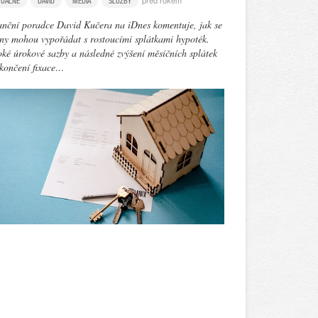
před rokem
TUÁLNĚ
DAVID
MÉDIA
SLUŽBY
anční poradce David Kučera na iDnes komentuje, jak se
ny mohou vypořádat s rostoucími splátkami hypoték.
ké úrokové sazby a následné zvýšení měsíčních splátek
končení fixace…