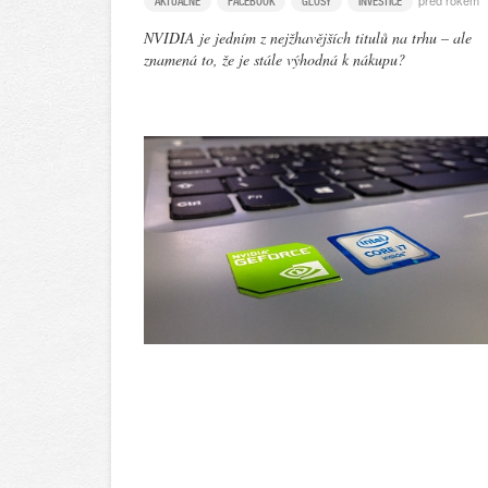
před rokem
AKTUÁLNĚ
FACEBOOK
GLOSY
INVESTICE
NVIDIA je jedním z nejžhavějších titulů na trhu – ale
znamená to, že je stále výhodná k nákupu?