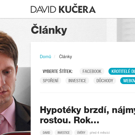
Články
Domů
Články
VYBERTE ŠTÍTEK:
FACEBOOK
KROTITELÉ D
SPOŘENÍ
INVESTICE
DŮCHODY
WEBOV
Hypotéky brzdí, nájm
rostou. Rok…
před 4 měsíci
DAVID
INVESTICE
ÚVĚRY