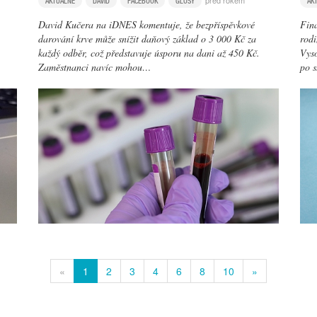
před rokem
AKTUÁLNĚ
DAVID
FACEBOOK
GLOSY
AK
David Kučera na iDNES komentuje, že bezpříspěvkové
Fin
darování krve může snížit daňový základ o 3 000 Kč za
rodi
každý odběr, což představuje úsporu na dani až 450 Kč.
Vyso
Zaměstnanci navíc mohou…
po s
«
1
2
3
4
6
8
10
»