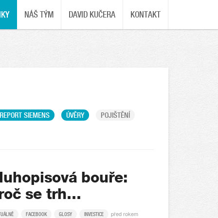
NKY
NÁŠ TÝM
DAVID KUČERA
KONTAKT
REPORT SIEMENS
ÚVĚRY
POJIŠTĚNÍ
luhopisová bouře:
roč se trh…
před rokem
TUÁLNĚ
FACEBOOK
GLOSY
INVESTICE