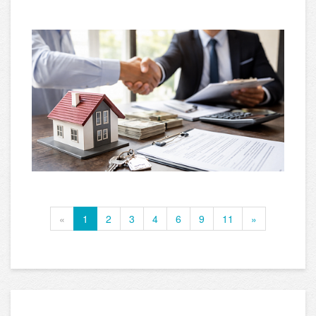
«
1
2
3
4
6
9
11
»