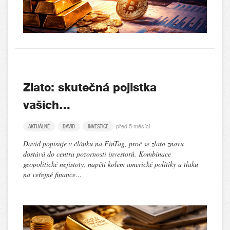
Zlato: skutečná pojistka
vašich…
před 5 měsíci
AKTUÁLNĚ
DAVID
INVESTICE
David popisuje v článku na FinTag, proč se zlato znovu
dostává do centra pozornosti investorů. Kombinace
geopolitické nejistoty, napětí kolem americké politiky a tlaku
na veřejné finance…