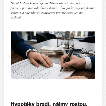
David Kučera komentuje na iDNES situaci, kterou jako
finanční poradce vidí dnes a denně – lidé podepisují nevýhodné
smlouvy a odevzdávají statisícové provize často jen na
základě…
Hypotéky brzdí, nájmy rostou.