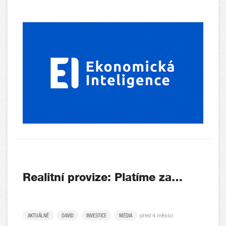
Realitní provize: Platíme za…
před 4 měsíci
AKTUÁLNĚ
DAVID
INVESTICE
MÉDIA