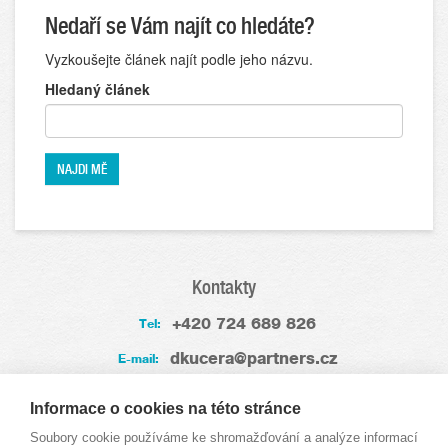
Nedaří se Vám najít co hledáte?
Vyzkoušejte článek najít podle jeho názvu.
Hledaný článek
Kontakty
+420 724 689 826
Tel:
dkucera@partners.cz
E-mail:
Zkušenosti
Informace o cookies na této stránce
Soubory cookie používáme ke shromažďování a analýze informací