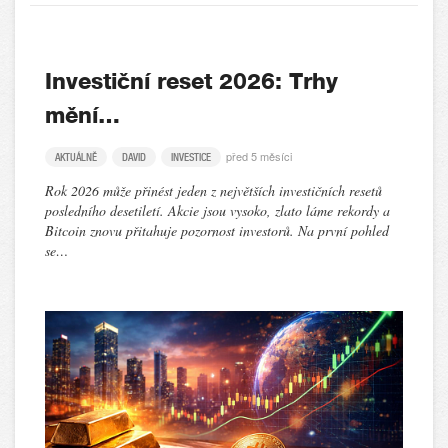
Investiční reset 2026: Trhy
mění…
před 5 měsíci
AKTUÁLNĚ
DAVID
INVESTICE
Rok 2026 může přinést jeden z největších investičních resetů
posledního desetiletí. Akcie jsou vysoko, zlato láme rekordy a
Bitcoin znovu přitahuje pozornost investorů. Na první pohled
se…