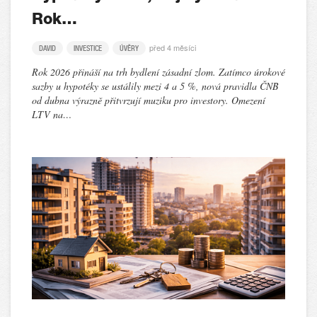
Rok…
před 4 měsíci
DAVID
INVESTICE
ÚVĚRY
Rok 2026 přináší na trh bydlení zásadní zlom. Zatímco úrokové
sazby u hypotéky se ustálily mezi 4 a 5 %, nová pravidla ČNB
od dubna výrazně přitvrzují muziku pro investory. Omezení
LTV na…