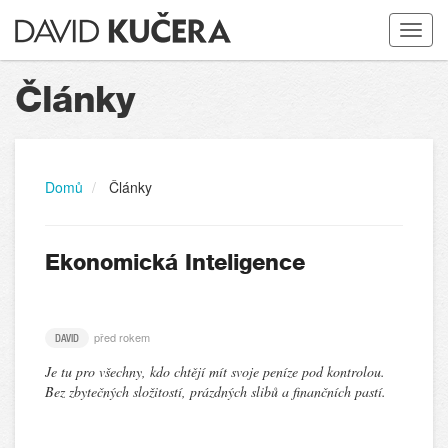
Toggle
navigat
Články
Domů
Články
Ekonomická Inteligence
před rokem
DAVID
Je tu pro všechny, kdo chtějí mít svoje peníze pod kontrolou.
Bez zbytečných složitostí, prázdných slibů a finančních pastí.