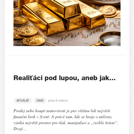
Realiťáci pod lupou, aneb jak…
před 6 měsíci
AKTUÁLNĚ
DAVID
Prodej nebo koupě nemovitosti je pro většinu lidí největší
finanční krok v životě. A právě tam, kde se hraje o miliony,
vzniká největší prostor pro tlak, manipulaci a „rychlá řešení“.
Dvojí…