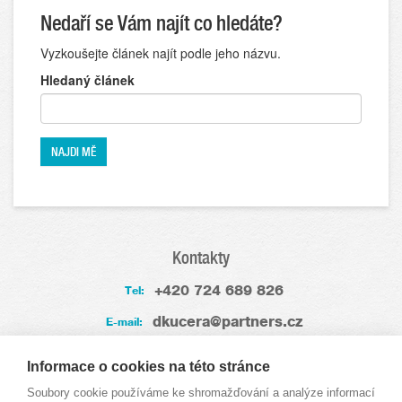
Nedaří se Vám najít co hledáte?
Vyzkoušejte článek najít podle jeho názvu.
Hledaný článek
Kontakty
+420 724 689 826
Tel:
dkucera@partners.cz
E-mail:
Zkušenosti
Informace o cookies na této stránce
Soubory cookie používáme ke shromažďování a analýze informací