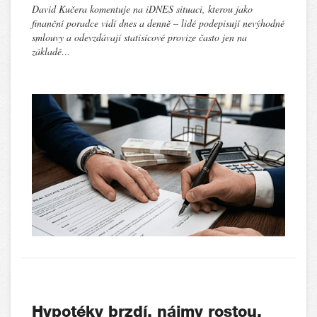
David Kučera komentuje na iDNES situaci, kterou jako
finanční poradce vidí dnes a denně – lidé podepisují nevýhodné
smlouvy a odevzdávají statisícové provize často jen na
základě…
Hypotéky brzdí, nájmy rostou.