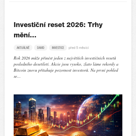
Investiční reset 2026: Trhy
mění…
před 5 měsíci
AKTUÁLNĚ
DAVID
INVESTICE
Rok 2026 může přinést jeden z největších investičních resetů
posledního desetiletí. Akcie jsou vysoko, zlato láme rekordy a
Bitcoin znovu přitahuje pozornost investorů. Na první pohled
se…