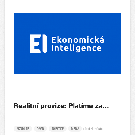
Realitní provize: Platíme za…
před 4 měsíci
AKTUÁLNĚ
DAVID
INVESTICE
MÉDIA