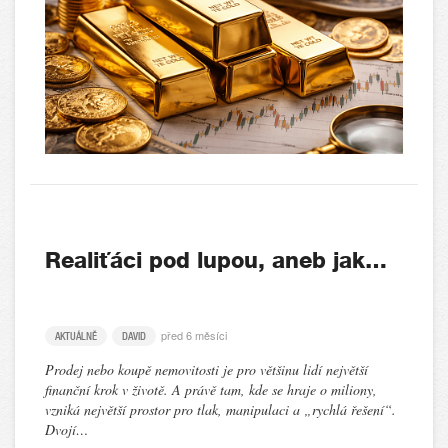
Realiťáci pod lupou, aneb jak…
před 6 měsíci
AKTUÁLNĚ
DAVID
Prodej nebo koupě nemovitosti je pro většinu lidí největší
finanční krok v životě. A právě tam, kde se hraje o miliony,
vzniká největší prostor pro tlak, manipulaci a „rychlá řešení“.
Dvojí…