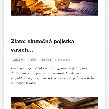
Zlato: skutečná pojistka
vašich…
před 5 měsíci
AKTUÁLNĚ
DAVID
INVESTICE
David popisuje v článku na FinTag, proč se zlato znovu
dostává do centra pozornosti investorů. Kombinace
geopolitické nejistoty, napětí kolem americké politiky a tlaku
na veřejné finance…