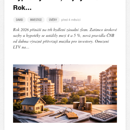
Rok…
před 4 měsíci
DAVID
INVESTICE
ÚVĚRY
Rok 2026 přináší na trh bydlení zásadní zlom. Zatímco úrokové
sazby u hypotéky se ustálily mezi 4 a 5 %, nová pravidla ČNB
od dubna výrazně přitvrzují muziku pro investory. Omezení
LTV na…