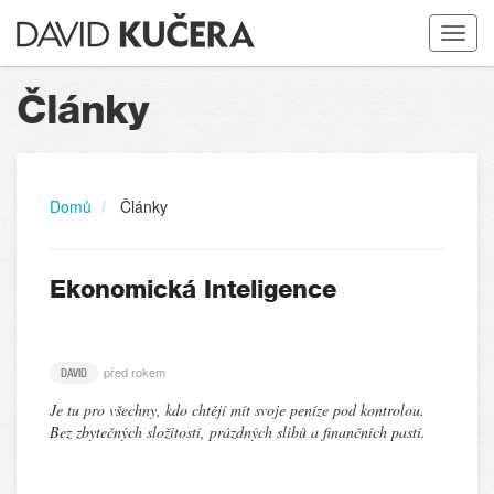
Toggle
navigat
Články
Domů
Články
Ekonomická Inteligence
před rokem
DAVID
Je tu pro všechny, kdo chtějí mít svoje peníze pod kontrolou.
Bez zbytečných složitostí, prázdných slibů a finančních pastí.