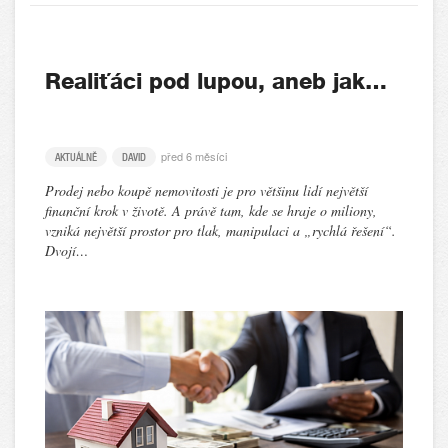
Realiťáci pod lupou, aneb jak…
před 6 měsíci
AKTUÁLNĚ
DAVID
Prodej nebo koupě nemovitosti je pro většinu lidí největší
finanční krok v životě. A právě tam, kde se hraje o miliony,
vzniká největší prostor pro tlak, manipulaci a „rychlá řešení“.
Dvojí…