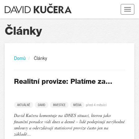
Toggle
navigat
Články
Domů
Články
Realitní provize: Platíme za…
před 4 měsíci
AKTUÁLNĚ
DAVID
INVESTICE
MÉDIA
David Kučera komentuje na iDNES situaci, kterou jako
finanční poradce vidí dnes a denně – lidé podepisují nevýhodné
smlouvy a odevzdávají statisícové provize často jen na
základě…