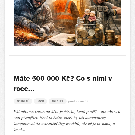
Máte 500 000 Kč? Co s nimi v
roce…
před 7 měsíci
AKTUÁLNĚ
DAVID
INVESTICE
Půl milionu korun na účtu je částka, která potěší – ale zároveň
nutí přemýšlet. Není to balík, který by vás automaticky
katapultoval do investiční ligy rentiérů, ale už je to suma, u
které…