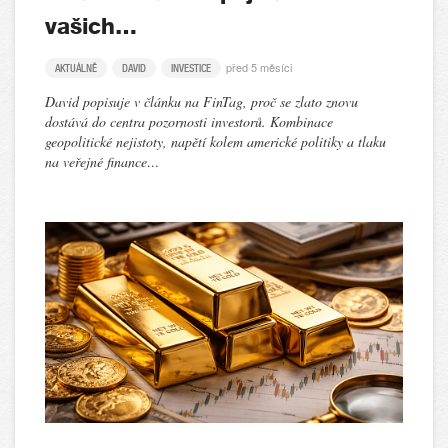
vašich…
před 5 měsíci
AKTUÁLNĚ
DAVID
INVESTICE
David popisuje v článku na FinTag, proč se zlato znovu
dostává do centra pozornosti investorů. Kombinace
geopolitické nejistoty, napětí kolem americké politiky a tlaku
na veřejné finance…