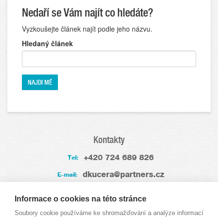
Nedaří se Vám najít co hledáte?
Vyzkoušejte článek najít podle jeho názvu.
Hledaný článek
Kontakty
+420 724 689 826
Tel:
dkucera@partners.cz
E-mail:
Zkušenosti
Informace o cookies na této stránce
Soubory cookie používáme ke shromažďování a analýze informací