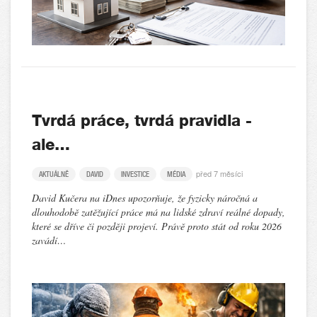
Tvrdá práce, tvrdá pravidla -
ale…
před 7 měsíci
AKTUÁLNĚ
DAVID
INVESTICE
MÉDIA
David Kučera na iDnes upozorňuje, že fyzicky náročná a
dlouhodobě zatěžující práce má na lidské zdraví reálné dopady,
které se dříve či později projeví. Právě proto stát od roku 2026
zavádí…