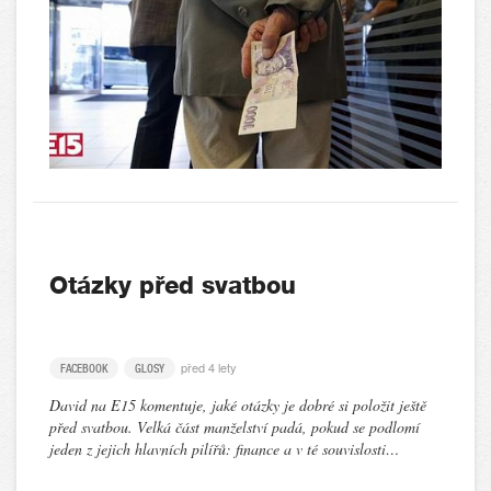
Otázky před svatbou
před 4 lety
FACEBOOK
GLOSY
David na E15 komentuje, jaké otázky je dobré si položit ještě
před svatbou. Velká část manželství padá, pokud se podlomí
jeden z jejich hlavních pilířů: finance a v té souvislosti…