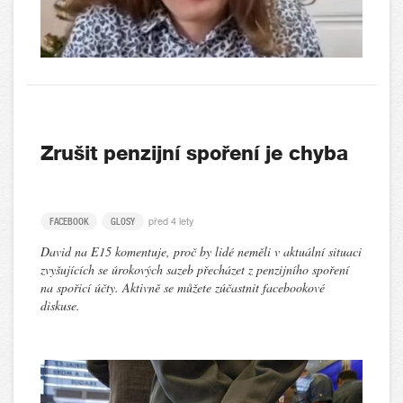
Zrušit penzijní spoření je chyba
před 4 lety
FACEBOOK
GLOSY
David na E15 komentuje, proč by lidé neměli v aktuální situaci
zvyšujících se úrokových sazeb přecházet z penzijního spoření
na spořicí účty. Aktivně se můžete zúčastnit facebookové
diskuse.