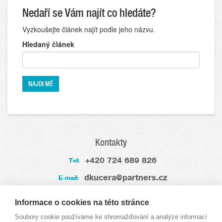
Nedaří se Vám najít co hledáte?
Vyzkoušejte článek najít podle jeho názvu.
Hledaný článek
Kontakty
+420 724 689 826
Tel:
dkucera@partners.cz
E-mail:
Zkušenosti
Informace o cookies na této stránce
Soubory cookie používáme ke shromažďování a analýze informací