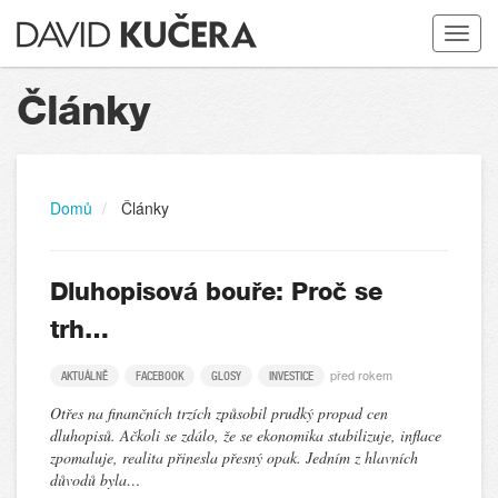
Toggle
navigat
Články
Domů
Články
Dluhopisová bouře: Proč se
trh…
před rokem
AKTUÁLNĚ
FACEBOOK
GLOSY
INVESTICE
Otřes na finančních trzích způsobil prudký propad cen
dluhopisů. Ačkoli se zdálo, že se ekonomika stabilizuje, inflace
zpomaluje, realita přinesla přesný opak. Jedním z hlavních
důvodů byla…