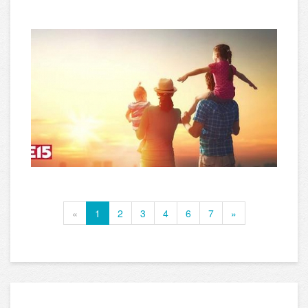
«
1
2
3
4
6
7
»