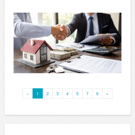
«
1
2
3
4
5
7
9
»