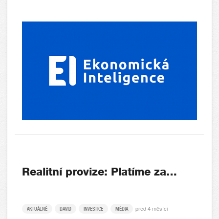
Realitní provize: Platíme za…
před 4 měsíci
AKTUÁLNĚ
DAVID
INVESTICE
MÉDIA