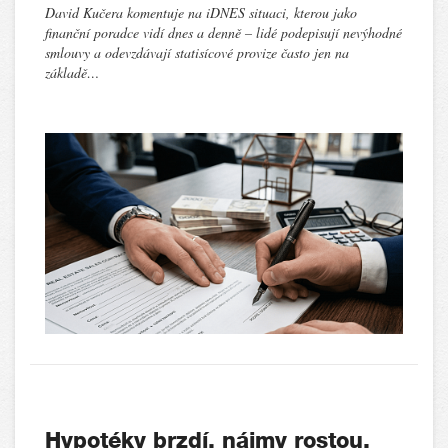
David Kučera komentuje na iDNES situaci, kterou jako
finanční poradce vidí dnes a denně – lidé podepisují nevýhodné
smlouvy a odevzdávají statisícové provize často jen na
základě…
Hypotéky brzdí, nájmy rostou.