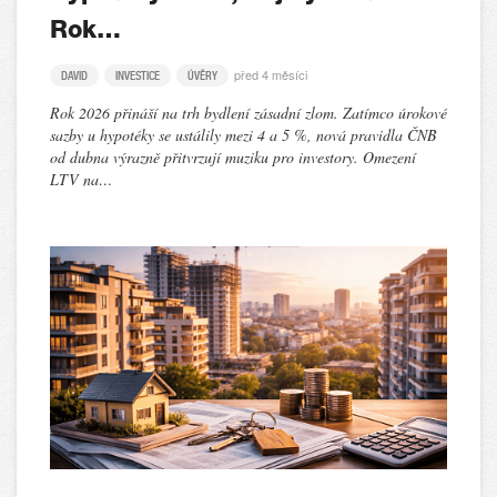
Rok…
před 4 měsíci
DAVID
INVESTICE
ÚVĚRY
Rok 2026 přináší na trh bydlení zásadní zlom. Zatímco úrokové
sazby u hypotéky se ustálily mezi 4 a 5 %, nová pravidla ČNB
od dubna výrazně přitvrzují muziku pro investory. Omezení
LTV na…