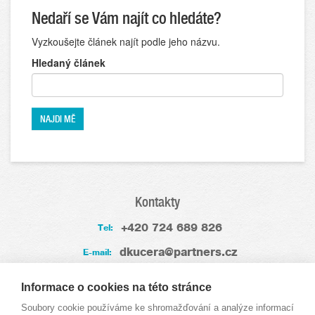
Nedaří se Vám najít co hledáte?
Vyzkoušejte článek najít podle jeho názvu.
Hledaný článek
Kontakty
+420 724 689 826
Tel:
dkucera@partners.cz
E-mail:
Zkušenosti
Informace o cookies na této stránce
Soubory cookie používáme ke shromažďování a analýze informací