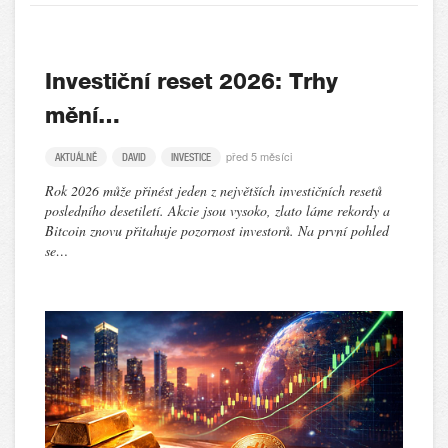
Investiční reset 2026: Trhy
mění…
před 5 měsíci
AKTUÁLNĚ
DAVID
INVESTICE
Rok 2026 může přinést jeden z největších investičních resetů
posledního desetiletí. Akcie jsou vysoko, zlato láme rekordy a
Bitcoin znovu přitahuje pozornost investorů. Na první pohled
se…