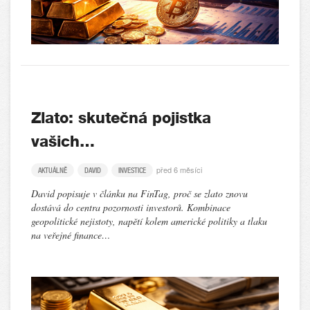
Zlato: skutečná pojistka
vašich…
před 6 měsíci
AKTUÁLNĚ
DAVID
INVESTICE
David popisuje v článku na FinTag, proč se zlato znovu
dostává do centra pozornosti investorů. Kombinace
geopolitické nejistoty, napětí kolem americké politiky a tlaku
na veřejné finance…