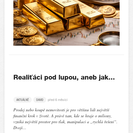
Realiťáci pod lupou, aneb jak…
před 6 měsíci
AKTUÁLNĚ
DAVID
Prodej nebo koupě nemovitosti je pro většinu lidí největší
finanční krok v životě. A právě tam, kde se hraje o miliony,
vzniká největší prostor pro tlak, manipulaci a „rychlá řešení“.
Dvojí…