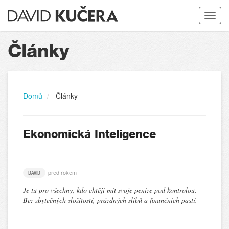
Toggle
navigat
Články
Domů
Články
Ekonomická Inteligence
před rokem
DAVID
Je tu pro všechny, kdo chtějí mít svoje peníze pod kontrolou.
Bez zbytečných složitostí, prázdných slibů a finančních pastí.