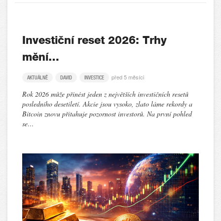
Investiční reset 2026: Trhy
mění…
před 5 měsíci
AKTUÁLNĚ
DAVID
INVESTICE
Rok 2026 může přinést jeden z největších investičních resetů
posledního desetiletí. Akcie jsou vysoko, zlato láme rekordy a
Bitcoin znovu přitahuje pozornost investorů. Na první pohled
se…