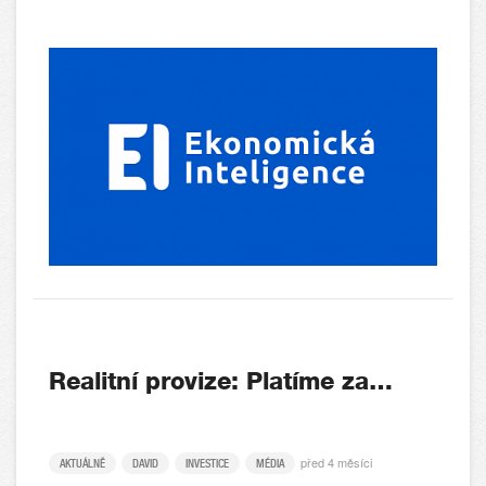
Realitní provize: Platíme za…
před 4 měsíci
AKTUÁLNĚ
DAVID
INVESTICE
MÉDIA