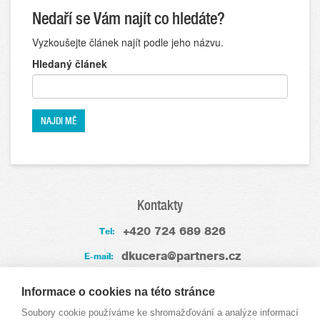
Nedaří se Vám najít co hledáte?
Vyzkoušejte článek najít podle jeho názvu.
Hledaný článek
Kontakty
+420 724 689 826
Tel:
dkucera@partners.cz
E-mail:
Zkušenosti
Informace o cookies na této stránce
Soubory cookie používáme ke shromažďování a analýze informací