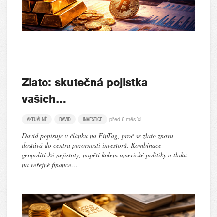
Zlato: skutečná pojistka
vašich…
před 6 měsíci
AKTUÁLNĚ
DAVID
INVESTICE
David popisuje v článku na FinTag, proč se zlato znovu
dostává do centra pozornosti investorů. Kombinace
geopolitické nejistoty, napětí kolem americké politiky a tlaku
na veřejné finance…