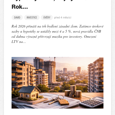
Rok…
před 4 měsíci
DAVID
INVESTICE
ÚVĚRY
Rok 2026 přináší na trh bydlení zásadní zlom. Zatímco úrokové
sazby u hypotéky se ustálily mezi 4 a 5 %, nová pravidla ČNB
od dubna výrazně přitvrzují muziku pro investory. Omezení
LTV na…