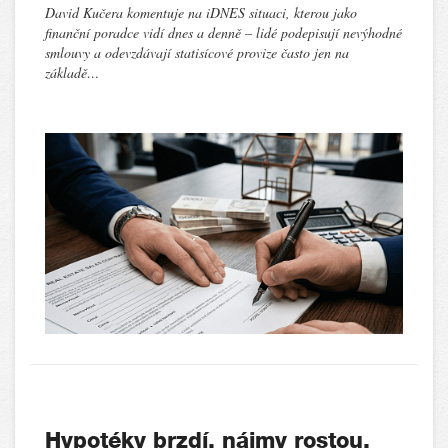
David Kučera komentuje na iDNES situaci, kterou jako
finanční poradce vidí dnes a denně – lidé podepisují nevýhodné
smlouvy a odevzdávají statisícové provize často jen na
základě…
Hypotéky brzdí, nájmy rostou.