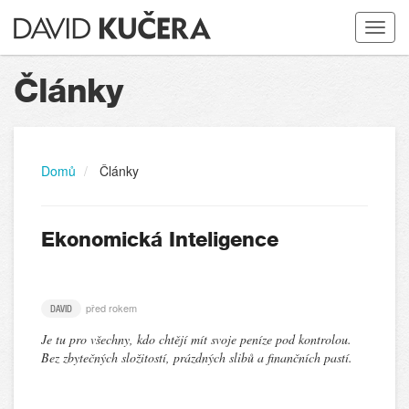
Toggle
navigat
Články
Domů
Články
Ekonomická Inteligence
před rokem
DAVID
Je tu pro všechny, kdo chtějí mít svoje peníze pod kontrolou.
Bez zbytečných složitostí, prázdných slibů a finančních pastí.