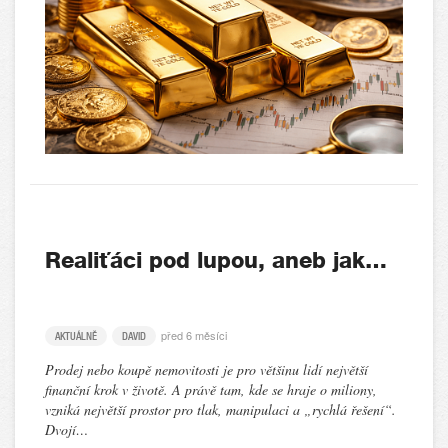
Realiťáci pod lupou, aneb jak…
před 6 měsíci
AKTUÁLNĚ
DAVID
Prodej nebo koupě nemovitosti je pro většinu lidí největší
finanční krok v životě. A právě tam, kde se hraje o miliony,
vzniká největší prostor pro tlak, manipulaci a „rychlá řešení“.
Dvojí…