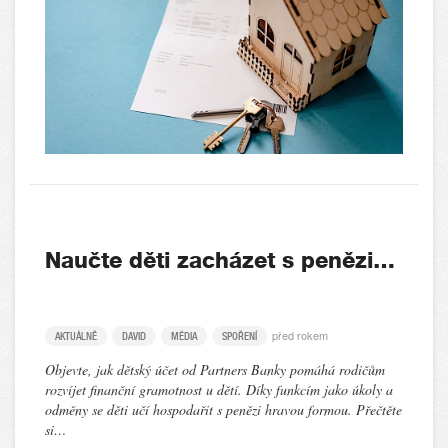
Naučte děti zacházet s penězi…
před rokem
AKTUÁLNĚ
DAVID
MÉDIA
SPOŘENÍ
Objevte, jak dětský účet od Partners Banky pomáhá rodičům
rozvíjet finanční gramotnost u dětí. Díky funkcím jako úkoly a
odměny se děti učí hospodařit s penězi hravou formou. Přečtěte
si…