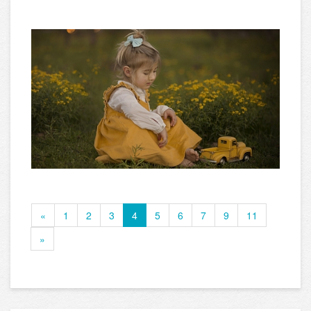
«
1
2
3
4
5
6
7
9
11
»