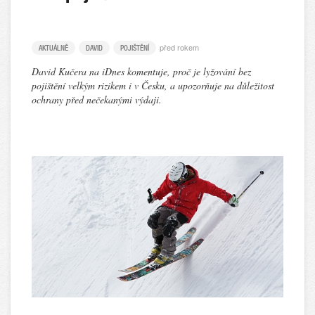
před rokem
AKTUÁLNĚ
DAVID
POJIŠTĚNÍ
David Kučera na iDnes komentuje, proč je lyžování bez
pojištění velkým rizikem i v Česku, a upozorňuje na důležitost
ochrany před nečekanými výdaji.