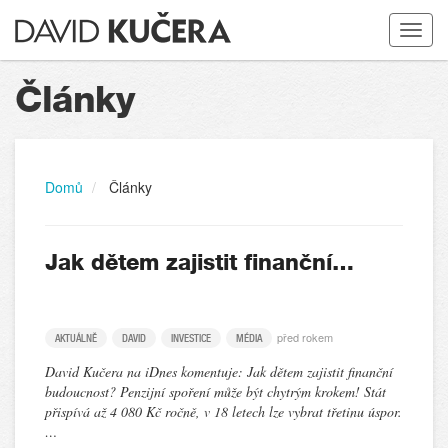
Toggle
navigat
Články
Domů
Články
Jak dětem zajistit finanční…
před rokem
AKTUÁLNĚ
DAVID
INVESTICE
MÉDIA
David Kučera na iDnes komentuje: Jak dětem zajistit finanční
budoucnost? Penzijní spoření může být chytrým krokem! Stát
přispívá až 4 080 Kč ročně, v 18 letech lze vybrat třetinu úspor.
…