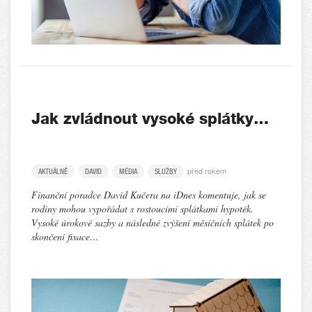
Jak zvládnout vysoké splátky…
před rokem
AKTUÁLNĚ
DAVID
MÉDIA
SLUŽBY
Finanční poradce David Kučera na iDnes komentuje, jak se
rodiny mohou vypořádat s rostoucími splátkami hypoték.
Vysoké úrokové sazby a následné zvýšení měsíčních splátek po
skončení fixace…