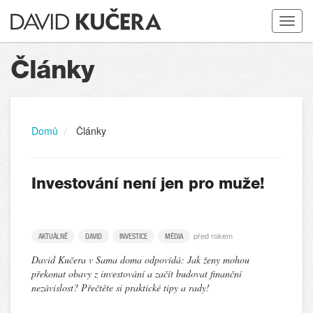
Toggle
navigat
Články
Domů
Články
Investování není jen pro muže!
před rokem
AKTUÁLNĚ
DAVID
INVESTICE
MÉDIA
David Kučera v Sama doma odpovídá: Jak ženy mohou
překonat obavy z investování a začít budovat finanční
nezávislost? Přečtěte si praktické tipy a rady!