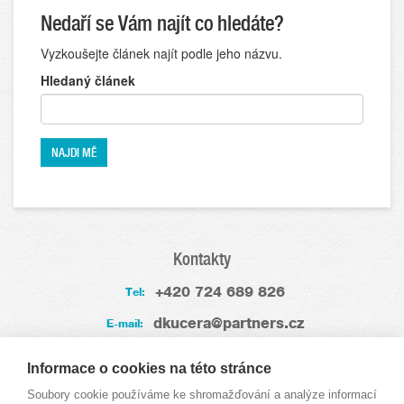
Nedaří se Vám najít co hledáte?
Vyzkoušejte článek najít podle jeho názvu.
Hledaný článek
Kontakty
+420 724 689 826
Tel:
dkucera@partners.cz
E-mail:
Zkušenosti
Informace o cookies na této stránce
Soubory cookie používáme ke shromažďování a analýze informací