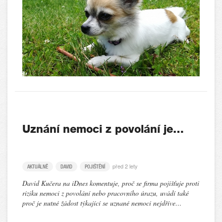
Uznání nemoci z povolání je…
před 2 lety
AKTUÁLNĚ
DAVID
POJIŠTĚNÍ
David Kučera na iDnes komentuje, proč se firma pojišťuje proti
riziku nemoci z povolání nebo pracovního úrazu, uvádí také
proč je nutné žádost týkající se uznané nemoci nejdříve…