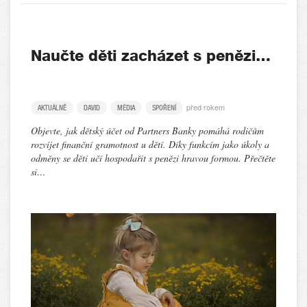
Naučte děti zacházet s penězi…
před rokem
AKTUÁLNĚ
DAVID
MÉDIA
SPOŘENÍ
Objevte, jak dětský účet od Partners Banky pomáhá rodičům
rozvíjet finanční gramotnost u dětí. Díky funkcím jako úkoly a
odměny se děti učí hospodařit s penězi hravou formou. Přečtěte
si…