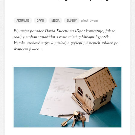
před rokem
AKTUÁLNĚ
DAVID
MÉDIA
SLUŽBY
Finanční poradce David Kučera na iDnes komentuje, jak se
rodiny mohou vypořádat s rostoucími splátkami hypoték.
Vysoké úrokové sazby a následné zvýšení měsíčních splátek po
skončení fixace…