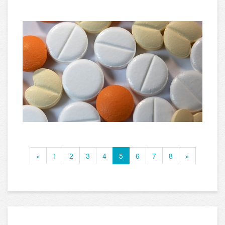
«
1
2
3
4
5
6
7
8
»