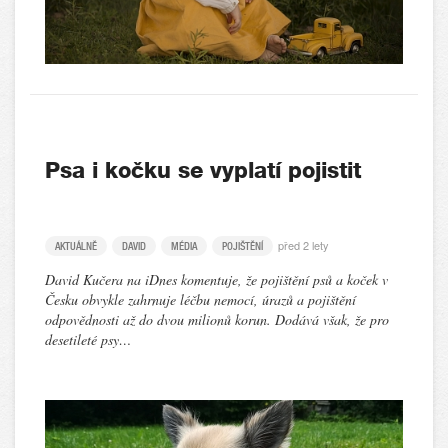
Psa i kočku se vyplatí pojistit
před 2 lety
AKTUÁLNĚ
DAVID
MÉDIA
POJIŠTĚNÍ
David Kučera na iDnes komentuje, že pojištění psů a koček v
Česku obvykle zahrnuje léčbu nemocí, úrazů a pojištění
odpovědnosti až do dvou milionů korun. Dodává však, že pro
desetileté psy…