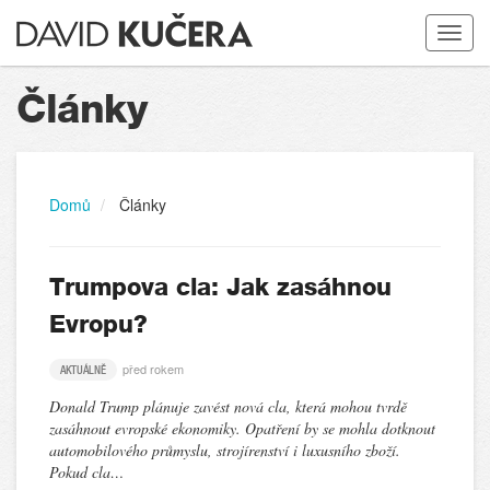
Toggle
navigat
Články
Domů
Články
Trumpova cla: Jak zasáhnou
Evropu?
před rokem
AKTUÁLNĚ
Donald Trump plánuje zavést nová cla, která mohou tvrdě
zasáhnout evropské ekonomiky. Opatření by se mohla dotknout
automobilového průmyslu, strojírenství i luxusního zboží.
Pokud cla…