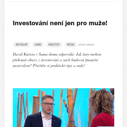
Investování není jen pro muže!
před rokem
AKTUÁLNĚ
DAVID
INVESTICE
MÉDIA
David Kučera v Sama doma odpovídá: Jak ženy mohou
překonat obavy z investování a začít budovat finanční
nezávislost? Přečtěte si praktické tipy a rady!