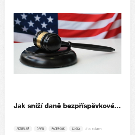
Jak sníží daně bezpříspěvkové…
před rokem
AKTUÁLNĚ
DAVID
FACEBOOK
GLOSY