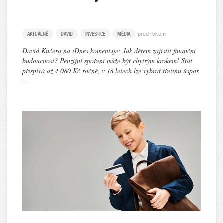
před rokem
AKTUÁLNĚ
DAVID
INVESTICE
MÉDIA
David Kučera na iDnes komentuje: Jak dětem zajistit finanční
budoucnost? Penzijní spoření může být chytrým krokem! Stát
přispívá až 4 080 Kč ročně, v 18 letech lze vybrat třetinu úspor.
…