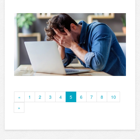
«
1
2
3
4
5
6
7
8
10
»