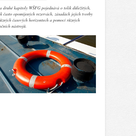
 druhé kapitoly WŠFG pojednává o tolik důležitých,
k často opomíjených rezervách, zásadách jejich tvorby
ůzných časových horizontech a pomocí různých
nčních nástrojů.