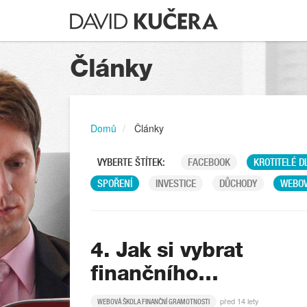
Články
Domů
Články
VYBERTE ŠTÍTEK:
FACEBOOK
KROTITELÉ D
SPOŘENÍ
INVESTICE
DŮCHODY
WEBOV
4. Jak si vybrat
finančního…
před 14 lety
WEBOVÁ ŠKOLA FINANČNÍ GRAMOTNOSTI