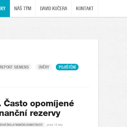
NKY
NÁŠ TÝM
DAVID KUČERA
KONTAKT
REPORT SIEMENS
ÚVĚRY
POJIŠTĚNÍ
. Často opomíjené
inanční rezervy
před 15 lety
BOVÁ ŠKOLA FINANČNÍ GRAMOTNOSTI