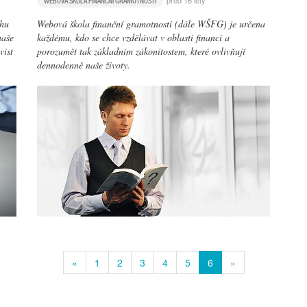
před 16 lety
WEBOVÁ ŠKOLA FINANČNÍ GRAMOTNOSTI
chu
Webová škola finanční gramotnosti (dále WŠFG) je určena
naše
každému, kdo se chce vzdělávat v oblasti financí a
vist
porozumět tak základním zákonitostem, které ovlivňují
dennodenně naše životy.
«
1
2
3
4
5
6
»