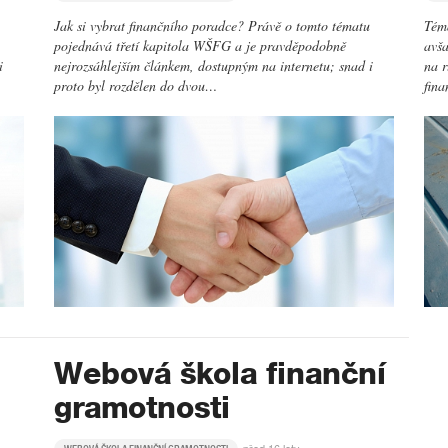
Jak si vybrat finančního poradce? Právě o tomto tématu
Téma
pojednává třetí kapitola WŠFG a je pravděpodobně
avša
i
nejrozsáhlejším článkem, dostupným na internetu; snad i
na r
proto byl rozdělen do dvou…
fina
Webová škola finanční
gramotnosti