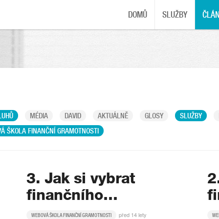
DOMŮ
SLUŽBY
ČLÁ
LUHŮ
MÉDIA
DAVID
AKTUÁLNĚ
GLOSY
SLUŽBY
Á ŠKOLA FINANČNÍ GRAMOTNOSTI
3. Jak si vybrat
2
finančního…
f
před 14 lety
WEBOVÁ ŠKOLA FINANČNÍ GRAMOTNOSTI
WE