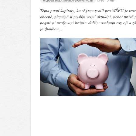
před 15 lety
WEBOVÁ ŠKOLA FINANČNÍ GRAMOTNOSTI
Téma první kapitoly, které jsem zvolil pro WŠFG je tro
obecné, nicméně si myslím velmi aktuální, neboť právě 
negativní uvažovaní brání v dalším osobním rozvoji a zá
je zhoubou…