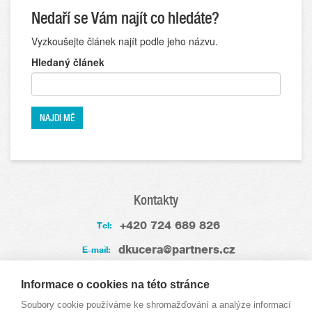
Nedaří se Vám najít co hledáte?
Vyzkoušejte článek najít podle jeho názvu.
Hledaný článek
Kontakty
+420 724 689 826
Tel:
dkucera@partners.cz
E-mail:
Zkušenosti
Informace o cookies na této stránce
Soubory cookie používáme ke shromažďování a analýze informací