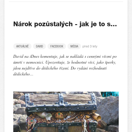
Nárok pozůstalých - jak je to s…
před 3 lety
AKTUÁLNĚ
DAVID
FACEBOOK
MÉDIA
David na iDnes komentuje, jak se nakládá s cennými věcmi po
úmrtí v nemocnici. Upozorňuje, že hodnotné věci, jako šperky,
jdou nejdříve do dědického řízení. Do vydání rozhodnutí
dědického…