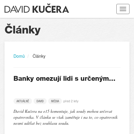
Toggle
navigat
Články
Domů
Články
Banky omezují lidi s určeným…
před 2 lety
AKTUÁLNĚ
DAVID
MÉDIA
David Kučera na e15 komentuje, jak soudy mohou určovat
opatrovníka. V článku se však zaměřuje i na to, co opatrovník
nesmí udělat bez souhlasu soudu.