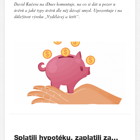
David Kučera na iDnes komentuje, na co si dát u pozor u
úvěrů a jaké typy úvěrů dle něj dávají smysl. Upozorňuje i na
důležitost výroku „Vydělávej a šetři“.
Splatili hypotéku, zaplatili za…