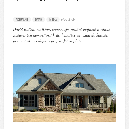
před 2 lety
AKTUÁLNĚ
DAVID
MÉDIA
David Kučera na iDnes komentuje, proč si majitelé rozdílně
zastavených nemovitostí kvůli hypotéce za vklad do katastru
nemovitostí při doplacení závazku připlatí.