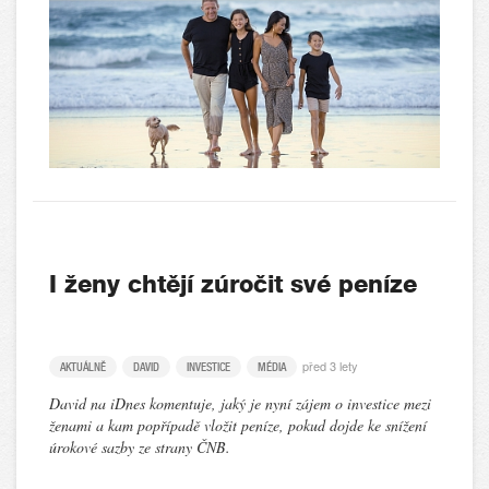
I ženy chtějí zúročit své peníze
před 3 lety
AKTUÁLNĚ
DAVID
INVESTICE
MÉDIA
David na iDnes komentuje, jaký je nyní zájem o investice mezi
ženami a kam popřípadě vložit peníze, pokud dojde ke snížení
úrokové sazby ze strany ČNB.