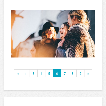
«
1
3
4
5
6
7
8
9
»