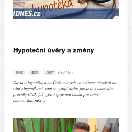
Hypoteční úvěry a změny
před 7 lety
DAVID
MÉDIA
ÚVĚRY
David o hypotékách na České televizi: co můžeme očekávat na
trhu s hypotékami, kam se vydají sazby, jak je to s omezením
pravidly ČNB, jak vybrat správnou banku pro záměr
financování, jaké…