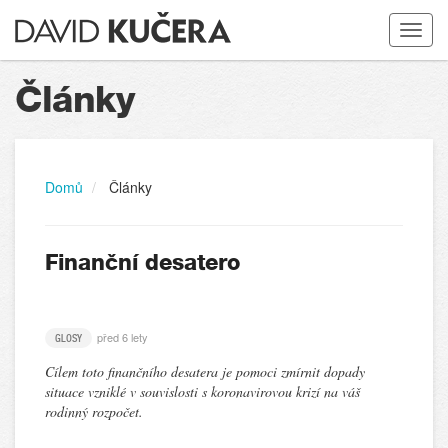
Toggle
navigat
Články
Domů
Články
Finanční desatero
před 6 lety
GLOSY
Cílem toto finančního desatera je pomoci zmírnit dopady
situace vzniklé v souvislosti s koronavirovou krizí na váš
rodinný rozpočet.