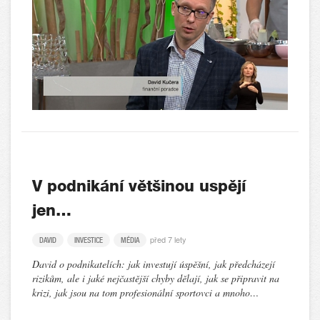
V podnikání většinou uspějí
jen…
před 7 lety
DAVID
INVESTICE
MÉDIA
David o podnikatelích: jak investují úspěšní, jak předcházejí
rizikům, ale i jaké nejčastější chyby dělají, jak se připravit na
krizi, jak jsou na tom profesionální sportovci a mnoho…