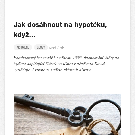
Jak dosáhnout na hypotéku,
když…
před 7 lety
AKTUÁLNĚ
GLOSY
Facebookový komentář k možnosti 100% financování úvěry na
bydlení doplňující článek na iDnes v němž toto David
vysvětluje. Aktivně se můžete zúčastnit diskuse.