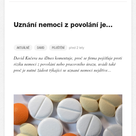
Uznání nemoci z povolání je…
před 2 lety
AKTUÁLNĚ
DAVID
POJIŠTĚNÍ
David Kučera na iDnes komentuje, proč se firma pojišťuje proti
riziku nemoci z povolání nebo pracovního úrazu, uvádí také
proč je nutné žádost týkající se uznané nemoci nejdříve…