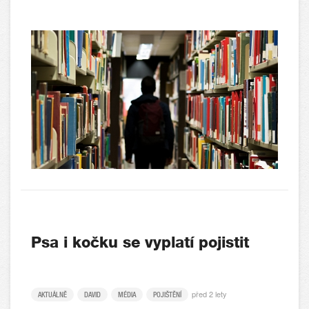
Psa i kočku se vyplatí pojistit
před 2 lety
AKTUÁLNĚ
DAVID
MÉDIA
POJIŠTĚNÍ