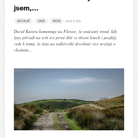
jsem,…
před 2 lety
AKTUÁLNĚ
DAVID
MÉDIA
David Kučera komentuje na Flowee, že současný trend, kdy
ženy přivádí na svět své první dítě ve třiceti letech i později,
vede k tomu, že ženy na rodičovské dovolené více uvažují o
vlastním…