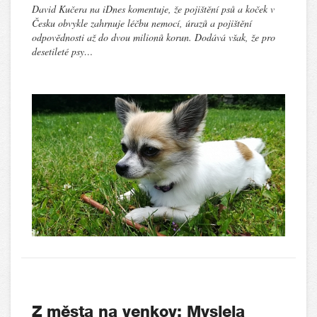
David Kučera na iDnes komentuje, že pojištění psů a koček v
Česku obvykle zahrnuje léčbu nemocí, úrazů a pojištění
odpovědnosti až do dvou milionů korun. Dodává však, že pro
desetileté psy…
Z města na venkov: Myslela