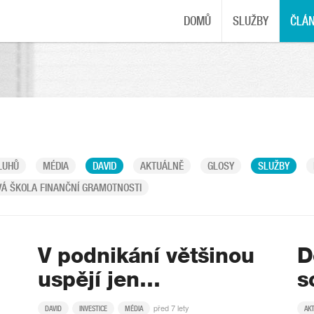
DOMŮ
SLUŽBY
ČLÁ
LUHŮ
MÉDIA
DAVID
AKTUÁLNĚ
GLOSY
SLUŽBY
Á ŠKOLA FINANČNÍ GRAMOTNOSTI
V podnikání většinou
D
uspějí jen…
s
před 7 lety
DAVID
INVESTICE
MÉDIA
AK