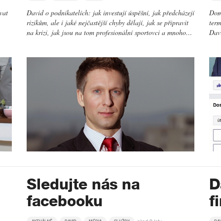
vat
David o podnikatelích: jak investují úspěšní, jak předcházejí
Doml
rizikům, ale i jaké nejčastější chyby dělají, jak se připravit
term
na krizi, jak jsou na tom profesionální sportovci a mnoho…
Davi
Sledujte nás na
D
facebooku
f