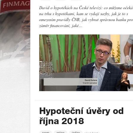
David o hypotékách na České televizi: co můžeme očeká
na trhu s hypotékami, kam se vydají sazby, jak je to s
omezením pravidly ČNB, jak vybrat správnou banku pro
záměr financování, jaké…
Hypoteční úvěry od
října 2018