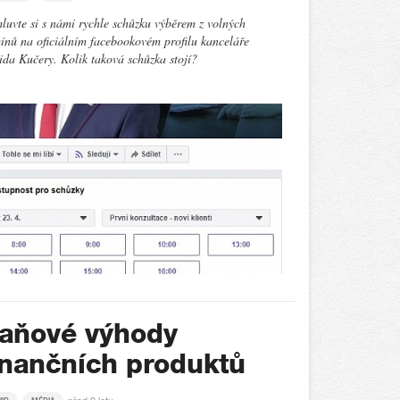
uvte si s námi rychle schůzku výběrem z volných
ínů na oficiálním facebookovém profilu kanceláře
da Kučery. Kolik taková schůzka stojí?
aňové výhody
inančních produktů