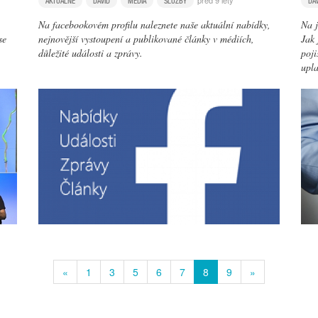
před 9 lety
AKTUÁLNĚ
DAVID
MÉDIA
SLUŽBY
DA
Na facebookovém profilu naleznete naše aktuální nabídky,
Na j
se
nejnovější vystoupení a publikované články v médiích,
Jak 
důležité události a zprávy.
poji
upla
«
1
3
5
6
7
8
9
»