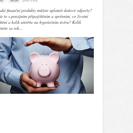
před 9 lety
VID
MÉDIA
aké finanční produkty můžete uplatnit daňové odpočty?
je to s penzijním připojištěním a spořením, co životní
štění a kolik ušetříte na hypotečním úvěru? Kolik
tníte za rok…