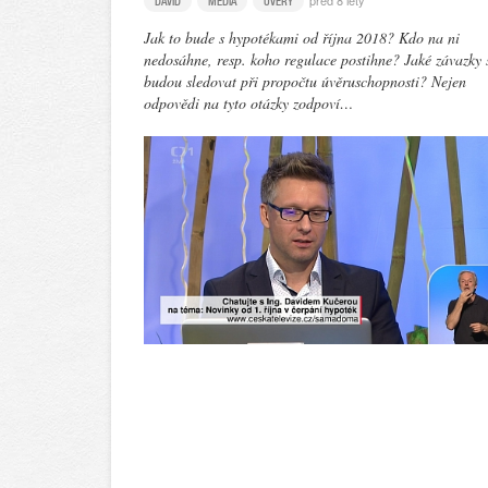
před 8 lety
DAVID
MÉDIA
ÚVĚRY
Jak to bude s hypotékami od října 2018? Kdo na ni
nedosáhne, resp. koho regulace postihne? Jaké závazky 
budou sledovat při propočtu úvěruschopnosti? Nejen
odpovědi na tyto otázky zodpoví…