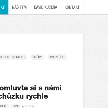
NKY
NÁŠ TÝM
DAVID KUČERA
KONTAKT
REPORT SIEMENS
ÚVĚRY
POJIŠTĚNÍ
omluvte si s námi
chůzku rychle
před 7 lety
TUÁLNĚ
DAVID