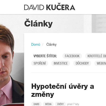
Články
Domů
Články
VYBERTE ŠTÍTEK:
FACEBOOK
KROTITELÉ D
SPOŘENÍ
INVESTICE
DŮCHODY
WEBOV
Hypoteční úvěry a
změny
před 7 lety
DAVID
MÉDIA
ÚVĚRY