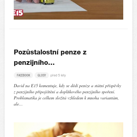
Pozůstalostní penze z
penzijního…
před 5 lety
FACEBOOK
GLOSY
David na E15 komentuje, kdy se dědí peníze a státní příspěvky
z penzijního připojištění a doplňkového penzijního spoření.
Problematika je celkem složitá vzhledem k mnoha variantám,
ale…