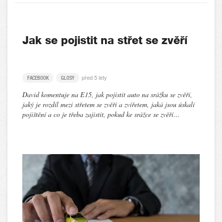
Jak se pojistit na střet se zvěří
před 5 lety
FACEBOOK
GLOSY
David komentuje na E15, jak pojistit auto na srážku se zvěří,
jaký je rozdíl mezi střetem se zvěří a zvířetem, jaká jsou úskalí
pojištění a co je třeba zajistit, pokud ke srážce se zvěří…