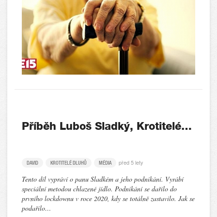
Příběh Luboš Sladký, Krotitelé…
před 5 lety
DAVID
KROTITELÉ DLUHŮ
MÉDIA
Tento díl vypráví o panu Sladkém a jeho podnikání. Vyrábí
speciální metodou chlazené jídlo. Podnikání se dařilo do
prvního lockdownu v roce 2020, kdy se totálně zastavilo. Jak se
podařilo…