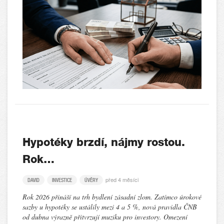
Hypotéky brzdí, nájmy rostou.
Rok…
před 4 měsíci
DAVID
INVESTICE
ÚVĚRY
Rok 2026 přináší na trh bydlení zásadní zlom. Zatímco úrokové
sazby u hypotéky se ustálily mezi 4 a 5 %, nová pravidla ČNB
od dubna výrazně přitvrzují muziku pro investory. Omezení