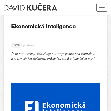
Toggle
navigat
Ekonomická Inteligence
před rokem
DAVID
Je tu pro všechny, kdo chtějí mít svoje peníze pod kontrolou.
Bez zbytečných složitostí, prázdných slibů a finančních pastí.