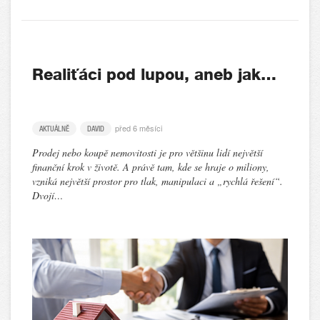
Realiťáci pod lupou, aneb jak…
před 6 měsíci
AKTUÁLNĚ
DAVID
Prodej nebo koupě nemovitosti je pro většinu lidí největší
finanční krok v životě. A právě tam, kde se hraje o miliony,
vzniká největší prostor pro tlak, manipulaci a „rychlá řešení“.
Dvojí…