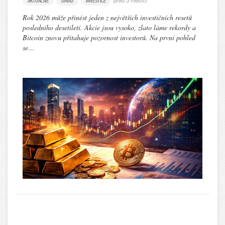
před 5 měsíci
AKTUÁLNĚ
DAVID
INVESTICE
Rok 2026 může přinést jeden z největších investičních resetů
posledního desetiletí. Akcie jsou vysoko, zlato láme rekordy a
Bitcoin znovu přitahuje pozornost investorů. Na první pohled
se…