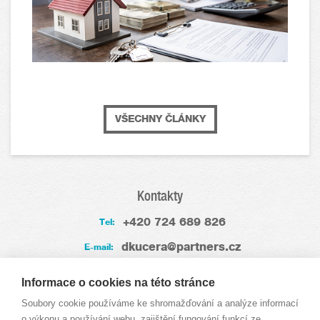
VŠECHNY ČLÁNKY
Kontakty
+420 724 689 826
Tel:
dkucera@partners.cz
E-mail:
Zkušenosti
Informace o cookies na této stránce
Soubory cookie používáme ke shromažďování a analýze informací
o výkonu a používání webu, zajištění fungování funkcí ze