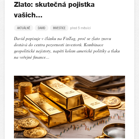
Zlato: skutečná pojistka
vašich…
před 5 měsíci
AKTUÁLNĚ
DAVID
INVESTICE
David popisuje v článku na FinTag, proč se zlato znovu
dostává do centra pozornosti investorů. Kombinace
geopolitické nejistoty, napětí kolem americké politiky a tlaku
na veřejné finance…