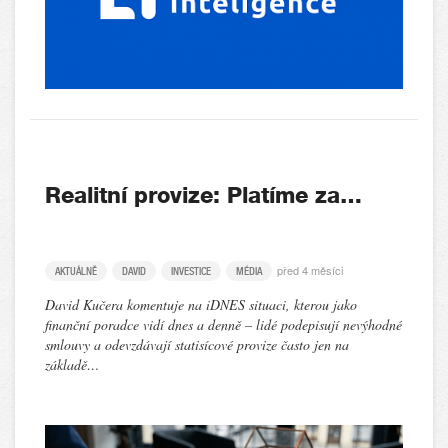
Realitní provize: Platíme za…
před 4 měsíci
AKTUÁLNĚ
DAVID
INVESTICE
MÉDIA
David Kučera komentuje na iDNES situaci, kterou jako
finanční poradce vidí dnes a denně – lidé podepisují nevýhodné
smlouvy a odevzdávají statisícové provize často jen na
základě…