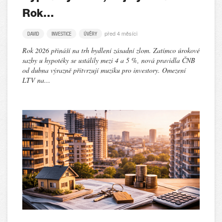
Rok…
před 4 měsíci
DAVID
INVESTICE
ÚVĚRY
Rok 2026 přináší na trh bydlení zásadní zlom. Zatímco úrokové
sazby u hypotéky se ustálily mezi 4 a 5 %, nová pravidla ČNB
od dubna výrazně přitvrzují muziku pro investory. Omezení
LTV na…