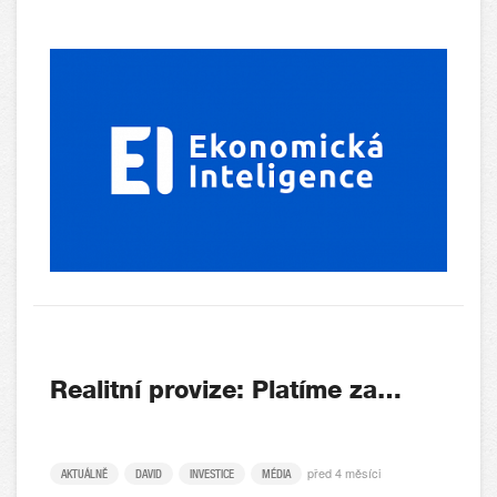
Realitní provize: Platíme za…
před 4 měsíci
AKTUÁLNĚ
DAVID
INVESTICE
MÉDIA