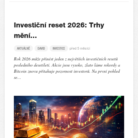
Investiční reset 2026: Trhy
mění…
před 5 měsíci
AKTUÁLNĚ
DAVID
INVESTICE
Rok 2026 může přinést jeden z největších investičních resetů
posledního desetiletí. Akcie jsou vysoko, zlato láme rekordy a
Bitcoin znovu přitahuje pozornost investorů. Na první pohled
se…