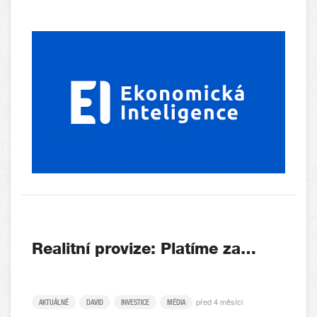
Realitní provize: Platíme za…
před 4 měsíci
AKTUÁLNĚ
DAVID
INVESTICE
MÉDIA