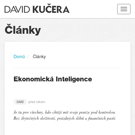
Toggle
navigat
Články
Domů
Články
Ekonomická Inteligence
před rokem
DAVID
Je tu pro všechny, kdo chtějí mít svoje peníze pod kontrolou.
Bez zbytečných složitostí, prázdných slibů a finančních pastí.