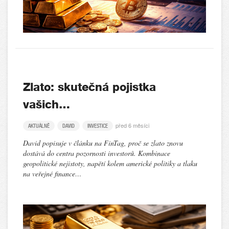
Zlato: skutečná pojistka
vašich…
před 6 měsíci
AKTUÁLNĚ
DAVID
INVESTICE
David popisuje v článku na FinTag, proč se zlato znovu
dostává do centra pozornosti investorů. Kombinace
geopolitické nejistoty, napětí kolem americké politiky a tlaku
na veřejné finance…