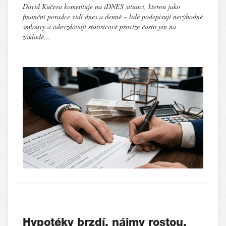
David Kučera komentuje na iDNES situaci, kterou jako
finanční poradce vidí dnes a denně – lidé podepisují nevýhodné
smlouvy a odevzdávají statisícové provize často jen na
základě…
Hypotéky brzdí, nájmy rostou.