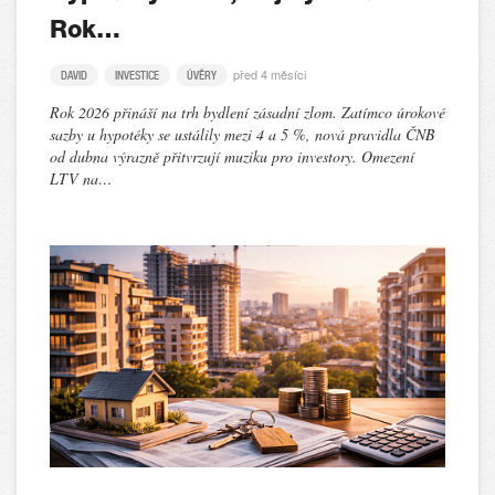
Rok…
před 4 měsíci
DAVID
INVESTICE
ÚVĚRY
Rok 2026 přináší na trh bydlení zásadní zlom. Zatímco úrokové
sazby u hypotéky se ustálily mezi 4 a 5 %, nová pravidla ČNB
od dubna výrazně přitvrzují muziku pro investory. Omezení
LTV na…