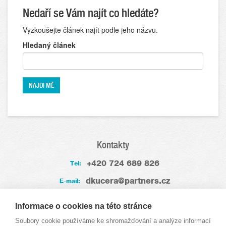
Nedaří se Vám najít co hledáte?
Vyzkoušejte článek najít podle jeho názvu.
Hledaný článek
Kontakty
+420 724 689 826
Tel:
dkucera@partners.cz
E-mail:
Zkušenosti
Informace o cookies na této stránce
Soubory cookie používáme ke shromažďování a analýze informací