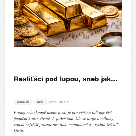
Realiťáci pod lupou, aneb jak…
před 6 měsíci
AKTUÁLNĚ
DAVID
Prodej nebo koupě nemovitosti je pro většinu lidí největší
finanční krok v životě. A právě tam, kde se hraje o miliony,
vzniká největší prostor pro tlak, manipulaci a „rychlá řešení“.
Dvojí…