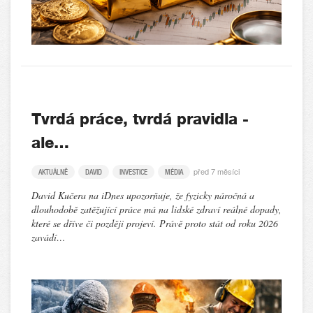
Tvrdá práce, tvrdá pravidla -
ale…
před 7 měsíci
AKTUÁLNĚ
DAVID
INVESTICE
MÉDIA
David Kučera na iDnes upozorňuje, že fyzicky náročná a
dlouhodobě zatěžující práce má na lidské zdraví reálné dopady,
které se dříve či později projeví. Právě proto stát od roku 2026
zavádí…