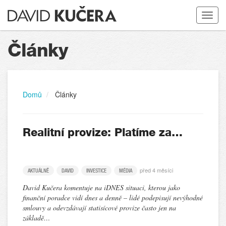
Toggle
navigat
Články
Domů
Články
Realitní provize: Platíme za…
před 4 měsíci
AKTUÁLNĚ
DAVID
INVESTICE
MÉDIA
David Kučera komentuje na iDNES situaci, kterou jako
finanční poradce vidí dnes a denně – lidé podepisují nevýhodné
smlouvy a odevzdávají statisícové provize často jen na
základě…