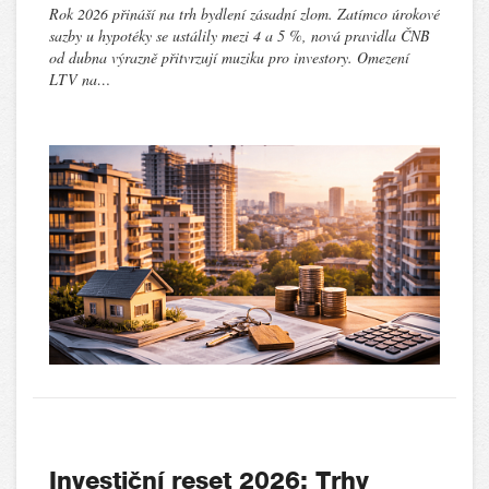
Rok 2026 přináší na trh bydlení zásadní zlom. Zatímco úrokové
sazby u hypotéky se ustálily mezi 4 a 5 %, nová pravidla ČNB
od dubna výrazně přitvrzují muziku pro investory. Omezení
LTV na…
Investiční reset 2026: Trhy