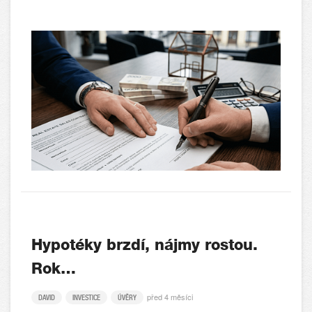
Hypotéky brzdí, nájmy rostou.
Rok…
před 4 měsíci
DAVID
INVESTICE
ÚVĚRY