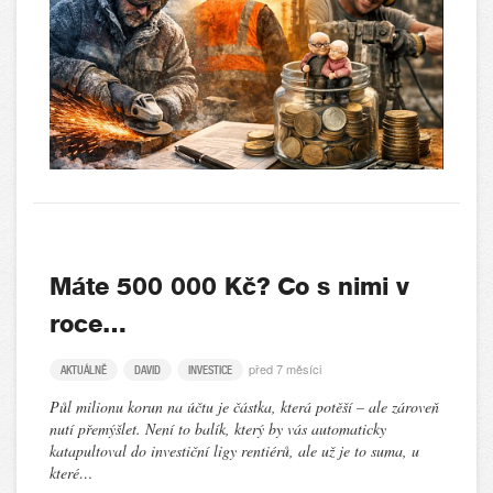
Máte 500 000 Kč? Co s nimi v
roce…
před 7 měsíci
AKTUÁLNĚ
DAVID
INVESTICE
Půl milionu korun na účtu je částka, která potěší – ale zároveň
nutí přemýšlet. Není to balík, který by vás automaticky
katapultoval do investiční ligy rentiérů, ale už je to suma, u
které…