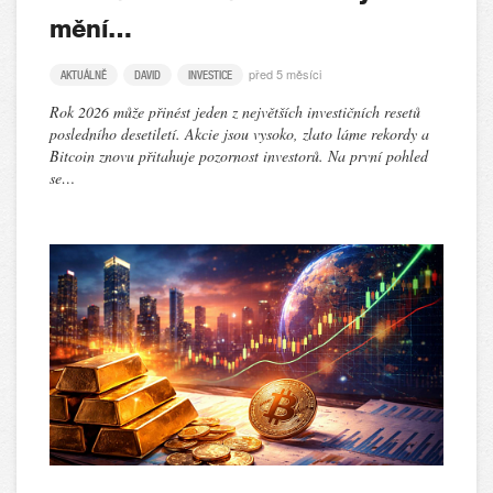
mění…
před 5 měsíci
AKTUÁLNĚ
DAVID
INVESTICE
Rok 2026 může přinést jeden z největších investičních resetů
posledního desetiletí. Akcie jsou vysoko, zlato láme rekordy a
Bitcoin znovu přitahuje pozornost investorů. Na první pohled
se…