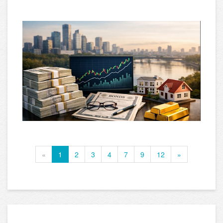
«
1
2
3
4
7
9
12
»