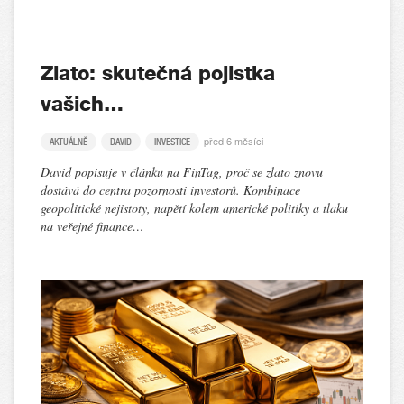
Zlato: skutečná pojistka
vašich…
před 6 měsíci
AKTUÁLNĚ
DAVID
INVESTICE
David popisuje v článku na FinTag, proč se zlato znovu
dostává do centra pozornosti investorů. Kombinace
geopolitické nejistoty, napětí kolem americké politiky a tlaku
na veřejné finance…