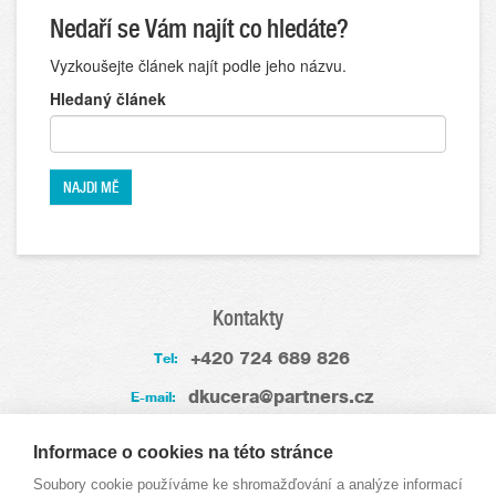
Nedaří se Vám najít co hledáte?
Vyzkoušejte článek najít podle jeho názvu.
Hledaný článek
Kontakty
+420 724 689 826
Tel:
dkucera@partners.cz
E-mail:
Zkušenosti
Informace o cookies na této stránce
Soubory cookie používáme ke shromažďování a analýze informací