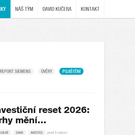
NKY
NÁŠ TÝM
DAVID KUČERA
KONTAKT
REPORT SIEMENS
ÚVĚRY
POJIŠTĚNÍ
nvestiční reset 2026:
rhy mění…
před 5 měsíci
TUÁLNĚ
DAVID
INVESTICE