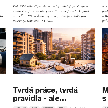
Rok 2026 přináší na trh bydlení zásadní zlom. Zatímco
Rok 
úrokové sazby u hypotéky se ustálily mezi 4 a 5 %, nová
posl
sto
pravidla ČNB od dubna výrazně přitvrzují muziku pro
a Bi
investory. Omezení LTV na…
poh
Tvrdá práce, tvrdá
M
pravidla - ale…
s