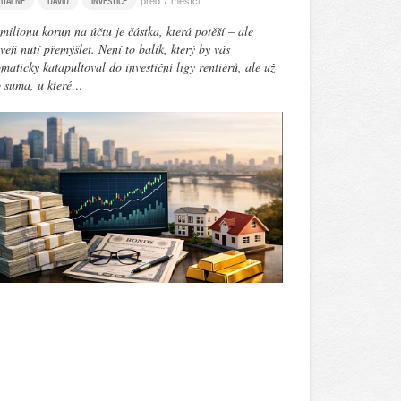
před 7 měsíci
TUÁLNĚ
DAVID
INVESTICE
milionu korun na účtu je částka, která potěší – ale
veň nutí přemýšlet. Není to balík, který by vás
maticky katapultoval do investiční ligy rentiérů, ale už
o suma, u které…