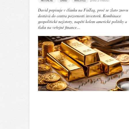
před 5 měsíci
AKTUÁLNĚ
DAVID
INVESTICE
David popisuje v článku na FinTag, proč se zlato znovu
dostává do centra pozornosti investorů. Kombinace
geopolitické nejistoty, napětí kolem americké politiky a
tlaku na veřejné finance…