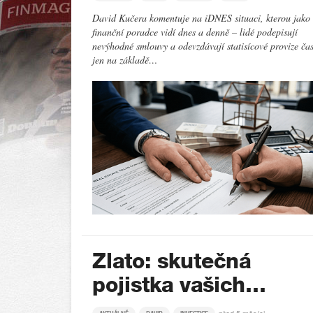
David Kučera komentuje na iDNES situaci, kterou jako
finanční poradce vidí dnes a denně – lidé podepisují
nevýhodné smlouvy a odevzdávají statisícové provize ča
jen na základě…
Zlato: skutečná
pojistka vašich…