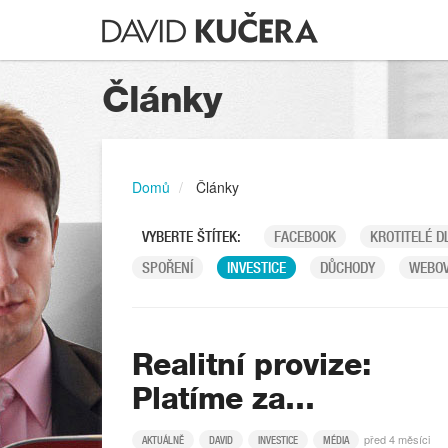
Články
Domů
Články
VYBERTE ŠTÍTEK:
FACEBOOK
KROTITELÉ D
SPOŘENÍ
INVESTICE
DŮCHODY
WEBOV
Realitní provize:
Platíme za…
před 4 měsíci
AKTUÁLNĚ
DAVID
INVESTICE
MÉDIA