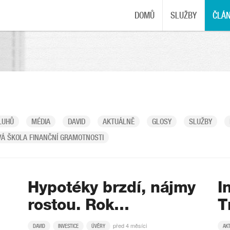
DOMŮ
SLUŽBY
ČLÁ
LUHŮ
MÉDIA
DAVID
AKTUÁLNĚ
GLOSY
SLUŽBY
Á ŠKOLA FINANČNÍ GRAMOTNOSTI
Hypotéky brzdí, nájmy
I
rostou. Rok…
T
před 4 měsíci
DAVID
INVESTICE
ÚVĚRY
AK