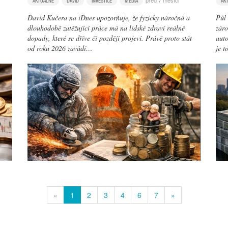
před 7 měsíci
AKTUÁLNĚ
DAVID
INVESTICE
MÉDIA
AK
David Kučera na iDnes upozorňuje, že fyzicky náročná a
Půl 
dlouhodobě zatěžující práce má na lidské zdraví reálné
záro
dopady, které se dříve či později projeví. Právě proto stát
auto
od roku 2026 zavádí…
je t
«
1
2
3
4
6
7
»