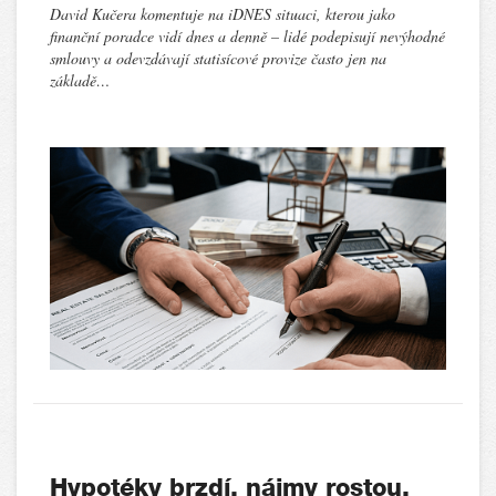
David Kučera komentuje na iDNES situaci, kterou jako
finanční poradce vidí dnes a denně – lidé podepisují nevýhodné
smlouvy a odevzdávají statisícové provize často jen na
základě…
Hypotéky brzdí, nájmy rostou.