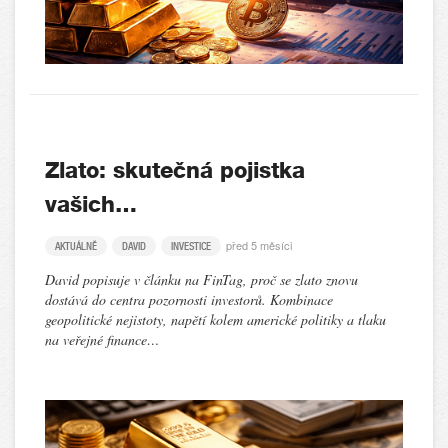
Zlato: skutečná pojistka
vašich…
před 5 měsíci
AKTUÁLNĚ
DAVID
INVESTICE
David popisuje v článku na FinTag, proč se zlato znovu
dostává do centra pozornosti investorů. Kombinace
geopolitické nejistoty, napětí kolem americké politiky a tlaku
na veřejné finance…