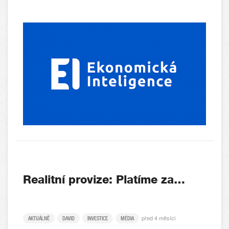
Realitní provize: Platíme za…
před 4 měsíci
AKTUÁLNĚ
DAVID
INVESTICE
MÉDIA