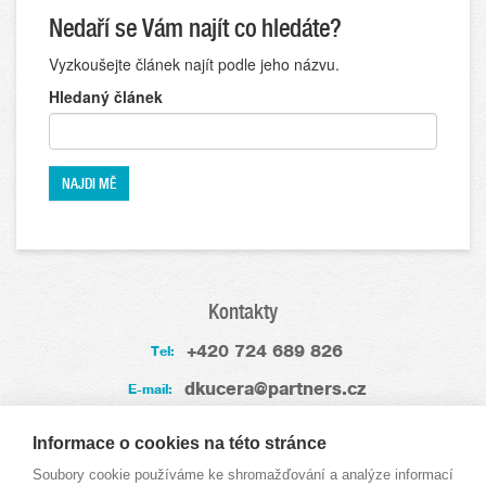
Nedaří se Vám najít co hledáte?
Vyzkoušejte článek najít podle jeho názvu.
Hledaný článek
Kontakty
+420 724 689 826
Tel:
dkucera@partners.cz
E-mail:
Zkušenosti
Informace o cookies na této stránce
Soubory cookie používáme ke shromažďování a analýze informací