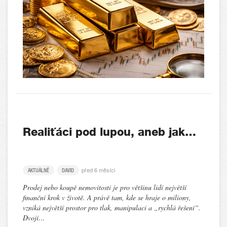
Realiťáci pod lupou, aneb jak…
před 6 měsíci
AKTUÁLNĚ
DAVID
Prodej nebo koupě nemovitosti je pro většinu lidí největší
finanční krok v životě. A právě tam, kde se hraje o miliony,
vzniká největší prostor pro tlak, manipulaci a „rychlá řešení“.
Dvojí…