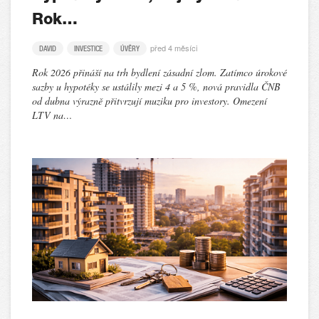
Rok…
před 4 měsíci
DAVID
INVESTICE
ÚVĚRY
Rok 2026 přináší na trh bydlení zásadní zlom. Zatímco úrokové
sazby u hypotéky se ustálily mezi 4 a 5 %, nová pravidla ČNB
od dubna výrazně přitvrzují muziku pro investory. Omezení
LTV na…