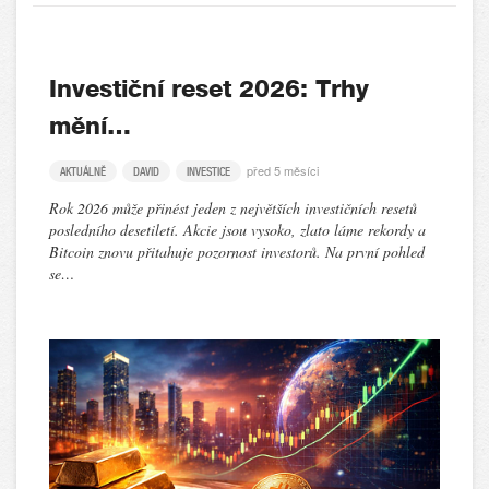
Investiční reset 2026: Trhy
mění…
před 5 měsíci
AKTUÁLNĚ
DAVID
INVESTICE
Rok 2026 může přinést jeden z největších investičních resetů
posledního desetiletí. Akcie jsou vysoko, zlato láme rekordy a
Bitcoin znovu přitahuje pozornost investorů. Na první pohled
se…