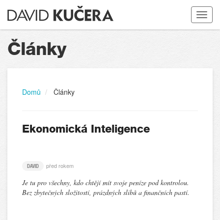
Toggle
navigat
Články
Domů
Články
Ekonomická Inteligence
před rokem
DAVID
Je tu pro všechny, kdo chtějí mít svoje peníze pod kontrolou.
Bez zbytečných složitostí, prázdných slibů a finančních pastí.