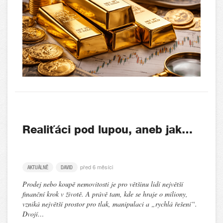
Realiťáci pod lupou, aneb jak…
před 6 měsíci
AKTUÁLNĚ
DAVID
Prodej nebo koupě nemovitosti je pro většinu lidí největší
finanční krok v životě. A právě tam, kde se hraje o miliony,
vzniká největší prostor pro tlak, manipulaci a „rychlá řešení“.
Dvojí…