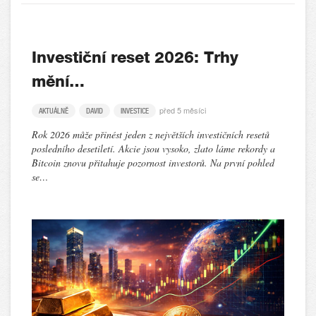
Investiční reset 2026: Trhy
mění…
před 5 měsíci
AKTUÁLNĚ
DAVID
INVESTICE
Rok 2026 může přinést jeden z největších investičních resetů
posledního desetiletí. Akcie jsou vysoko, zlato láme rekordy a
Bitcoin znovu přitahuje pozornost investorů. Na první pohled
se…