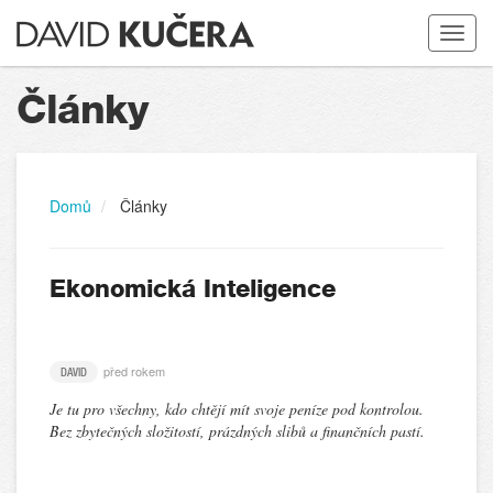
Toggle
navigat
Články
Domů
Články
Ekonomická Inteligence
před rokem
DAVID
Je tu pro všechny, kdo chtějí mít svoje peníze pod kontrolou.
Bez zbytečných složitostí, prázdných slibů a finančních pastí.