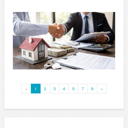
«
1
2
3
4
5
7
9
»