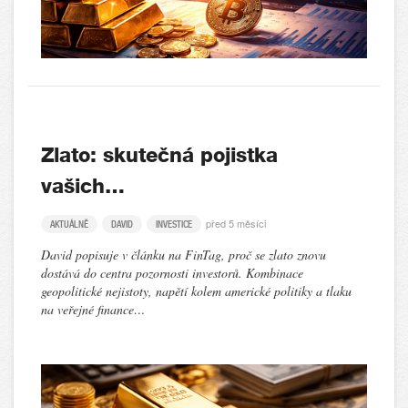
Zlato: skutečná pojistka
vašich…
před 5 měsíci
AKTUÁLNĚ
DAVID
INVESTICE
David popisuje v článku na FinTag, proč se zlato znovu
dostává do centra pozornosti investorů. Kombinace
geopolitické nejistoty, napětí kolem americké politiky a tlaku
na veřejné finance…