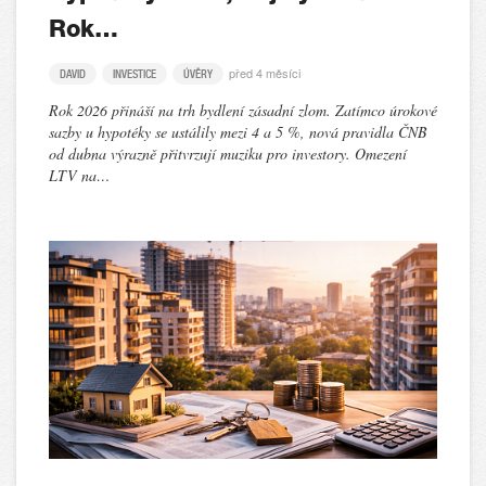
Rok…
před 4 měsíci
DAVID
INVESTICE
ÚVĚRY
Rok 2026 přináší na trh bydlení zásadní zlom. Zatímco úrokové
sazby u hypotéky se ustálily mezi 4 a 5 %, nová pravidla ČNB
od dubna výrazně přitvrzují muziku pro investory. Omezení
LTV na…