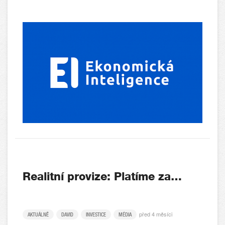
Realitní provize: Platíme za…
před 4 měsíci
AKTUÁLNĚ
DAVID
INVESTICE
MÉDIA