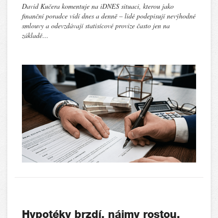
David Kučera komentuje na iDNES situaci, kterou jako
finanční poradce vidí dnes a denně – lidé podepisují nevýhodné
smlouvy a odevzdávají statisícové provize často jen na
základě…
Hypotéky brzdí, nájmy rostou.