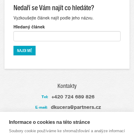
Nedaří se Vám najít co hledáte?
Vyzkoušejte článek najít podle jeho názvu.
Hledaný článek
Kontakty
+420 724 689 826
Tel:
dkucera@partners.cz
E-mail:
Zkušenosti
Informace o cookies na této stránce
Soubory cookie používáme ke shromažďování a analýze informací