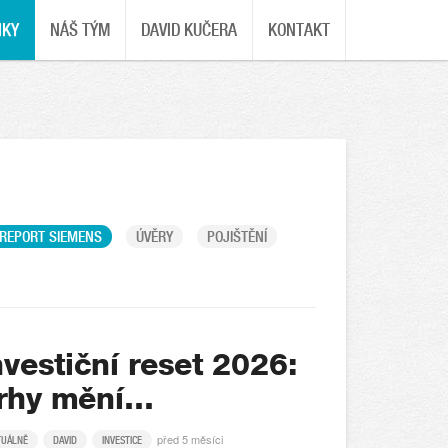
NKY
NÁŠ TÝM
DAVID KUČERA
KONTAKT
REPORT SIEMENS
ÚVĚRY
POJIŠTĚNÍ
nvestiční reset 2026:
rhy mění…
před 5 měsíci
TUÁLNĚ
DAVID
INVESTICE