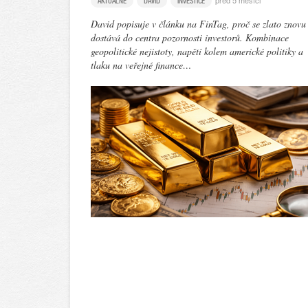
před 5 měsíci
AKTUÁLNĚ
DAVID
INVESTICE
David popisuje v článku na FinTag, proč se zlato znovu
dostává do centra pozornosti investorů. Kombinace
geopolitické nejistoty, napětí kolem americké politiky a
tlaku na veřejné finance…