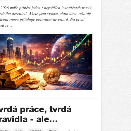
2026 může přinést jeden z největších investičních resetů
edního desetiletí. Akcie jsou vysoko, zlato láme rekordy
tcoin znovu přitahuje pozornost investorů. Na první
led se…
vrdá práce, tvrdá
ravidla - ale…