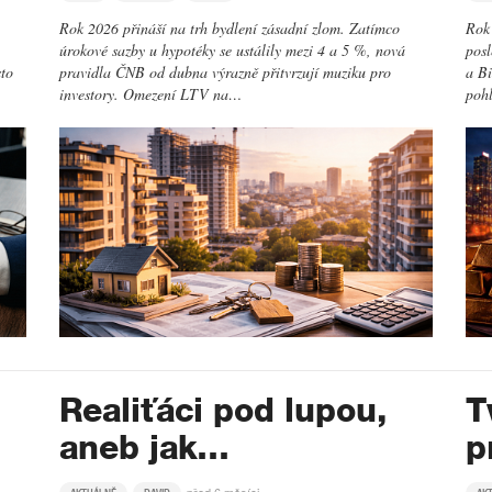
Rok 2026 přináší na trh bydlení zásadní zlom. Zatímco
Rok 
úrokové sazby u hypotéky se ustálily mezi 4 a 5 %, nová
posl
sto
pravidla ČNB od dubna výrazně přitvrzují muziku pro
a Bi
investory. Omezení LTV na…
poh
Realiťáci pod lupou,
T
aneb jak…
p