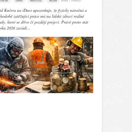
před 7 měsíci
TUÁLNĚ
DAVID
INVESTICE
MÉDIA
d Kučera na iDnes upozorňuje, že fyzicky náročná a
hodobě zatěžující práce má na lidské zdraví reálné
dy, které se dříve či později projeví. Právě proto stát
roku 2026 zavádí…