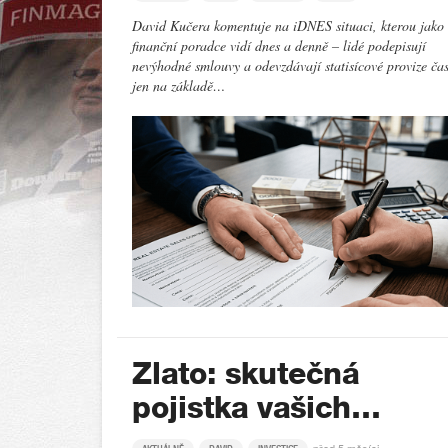
David Kučera komentuje na iDNES situaci, kterou jako
finanční poradce vidí dnes a denně – lidé podepisují
nevýhodné smlouvy a odevzdávají statisícové provize ča
jen na základě…
Zlato: skutečná
pojistka vašich…