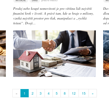
před 6 měsíci
AKTUÁLNĚ
DAVID
AK
Prodej nebo koupě nemovitosti je pro většinu lidí největší
Davi
finanční krok v životě. A právě tam, kde se hraje o miliony,
dlou
vzniká největší prostor pro tlak, manipulaci a „rychlá
dopa
řešení“. Dvojí…
od 
«
1
2
3
4
5
8
12
15
»