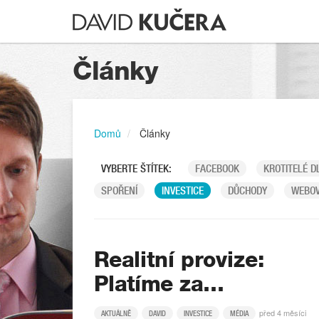
Články
Domů
Články
VYBERTE ŠTÍTEK:
FACEBOOK
KROTITELÉ D
SPOŘENÍ
INVESTICE
DŮCHODY
WEBOV
Realitní provize:
Platíme za…
před 4 měsíci
AKTUÁLNĚ
DAVID
INVESTICE
MÉDIA