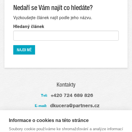
Nedaří se Vám najít co hledáte?
Vyzkoušejte článek najít podle jeho názvu.
Hledaný článek
Kontakty
+420 724 689 826
Tel:
dkucera@partners.cz
E-mail:
Zkušenosti
Informace o cookies na této stránce
Soubory cookie používáme ke shromažďování a analýze informací