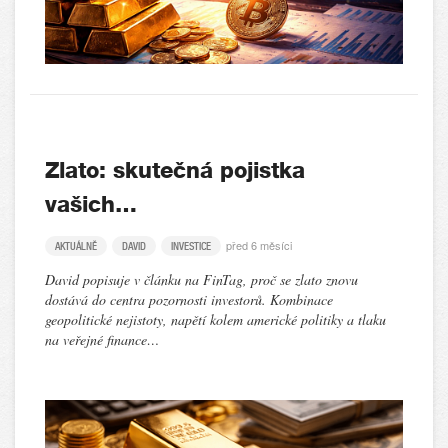
Zlato: skutečná pojistka
vašich…
před 6 měsíci
AKTUÁLNĚ
DAVID
INVESTICE
David popisuje v článku na FinTag, proč se zlato znovu
dostává do centra pozornosti investorů. Kombinace
geopolitické nejistoty, napětí kolem americké politiky a tlaku
na veřejné finance…