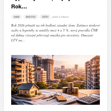
Rok…
před 4 měsíci
DAVID
INVESTICE
ÚVĚRY
Rok 2026 přináší na trh bydlení zásadní zlom. Zatímco úrokové
sazby u hypotéky se ustálily mezi 4 a 5 %, nová pravidla ČNB
od dubna výrazně přitvrzují muziku pro investory. Omezení
LTV na…