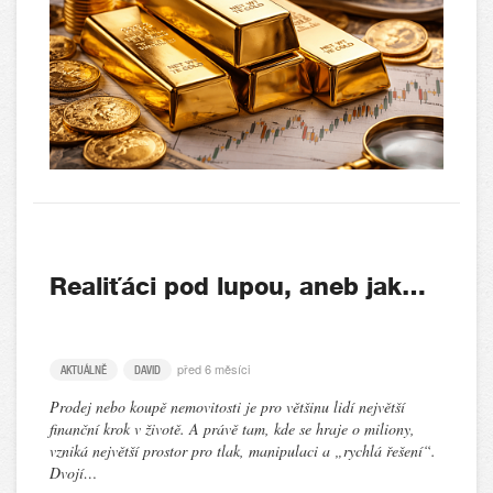
Realiťáci pod lupou, aneb jak…
před 6 měsíci
AKTUÁLNĚ
DAVID
Prodej nebo koupě nemovitosti je pro většinu lidí největší
finanční krok v životě. A právě tam, kde se hraje o miliony,
vzniká největší prostor pro tlak, manipulaci a „rychlá řešení“.
Dvojí…