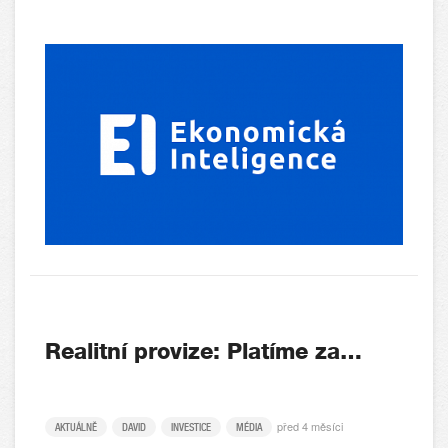
Realitní provize: Platíme za…
před 4 měsíci
AKTUÁLNĚ
DAVID
INVESTICE
MÉDIA