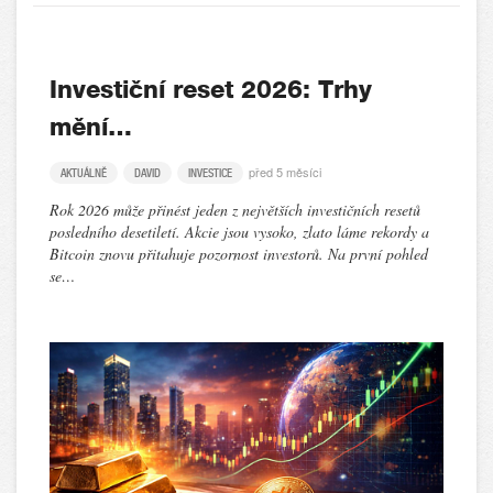
Investiční reset 2026: Trhy
mění…
před 5 měsíci
AKTUÁLNĚ
DAVID
INVESTICE
Rok 2026 může přinést jeden z největších investičních resetů
posledního desetiletí. Akcie jsou vysoko, zlato láme rekordy a
Bitcoin znovu přitahuje pozornost investorů. Na první pohled
se…