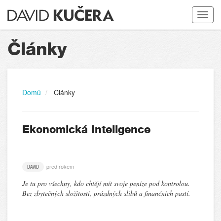
Toggle
navigat
Články
Domů
Články
Ekonomická Inteligence
před rokem
DAVID
Je tu pro všechny, kdo chtějí mít svoje peníze pod kontrolou.
Bez zbytečných složitostí, prázdných slibů a finančních pastí.