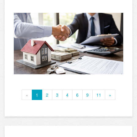
«
1
2
3
4
6
9
11
»