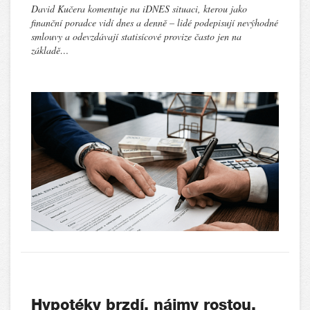
David Kučera komentuje na iDNES situaci, kterou jako
finanční poradce vidí dnes a denně – lidé podepisují nevýhodné
smlouvy a odevzdávají statisícové provize často jen na
základě…
Hypotéky brzdí, nájmy rostou.