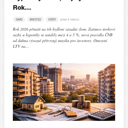
Rok…
před 4 měsíci
DAVID
INVESTICE
ÚVĚRY
Rok 2026 přináší na trh bydlení zásadní zlom. Zatímco úrokové
sazby u hypotéky se ustálily mezi 4 a 5 %, nová pravidla ČNB
od dubna výrazně přitvrzují muziku pro investory. Omezení
LTV na…