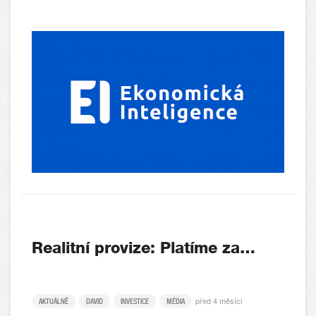
Realitní provize: Platíme za…
před 4 měsíci
AKTUÁLNĚ
DAVID
INVESTICE
MÉDIA