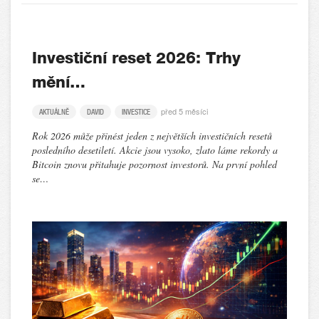
Investiční reset 2026: Trhy
mění…
před 5 měsíci
AKTUÁLNĚ
DAVID
INVESTICE
Rok 2026 může přinést jeden z největších investičních resetů
posledního desetiletí. Akcie jsou vysoko, zlato láme rekordy a
Bitcoin znovu přitahuje pozornost investorů. Na první pohled
se…