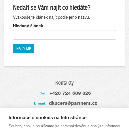
Nedaří se Vám najít co hledáte?
Vyzkoušejte článek najít podle jeho názvu.
Hledaný článek
Kontakty
+420 724 689 826
Tel:
dkucera@partners.cz
E-mail:
Zkušenosti
Informace o cookies na této stránce
Soubory cookie používáme ke shromažďování a analýze informací