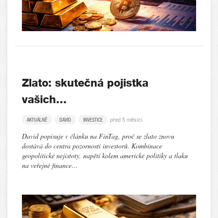
Zlato: skutečná pojistka
vašich…
před 5 měsíci
AKTUÁLNĚ
DAVID
INVESTICE
David popisuje v článku na FinTag, proč se zlato znovu
dostává do centra pozornosti investorů. Kombinace
geopolitické nejistoty, napětí kolem americké politiky a tlaku
na veřejné finance…