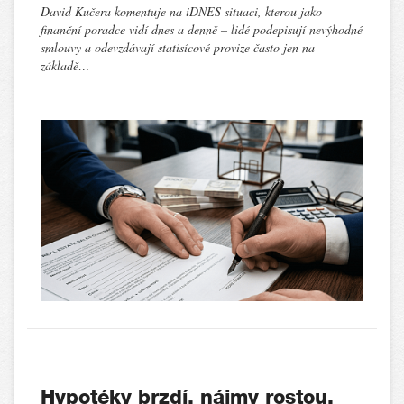
David Kučera komentuje na iDNES situaci, kterou jako
finanční poradce vidí dnes a denně – lidé podepisují nevýhodné
smlouvy a odevzdávají statisícové provize často jen na
základě…
Hypotéky brzdí, nájmy rostou.