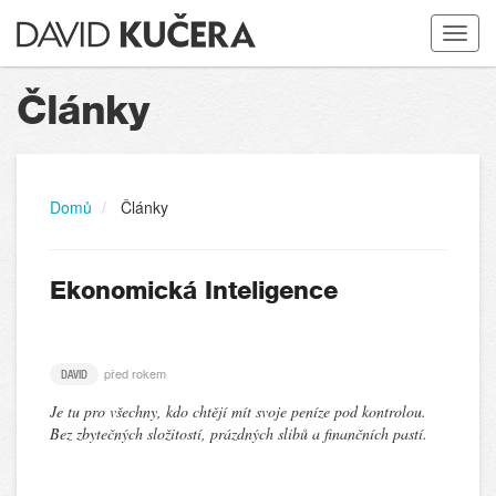
Toggle
navigat
Články
Domů
Články
Ekonomická Inteligence
před rokem
DAVID
Je tu pro všechny, kdo chtějí mít svoje peníze pod kontrolou.
Bez zbytečných složitostí, prázdných slibů a finančních pastí.