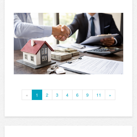
«
1
2
3
4
6
9
11
»