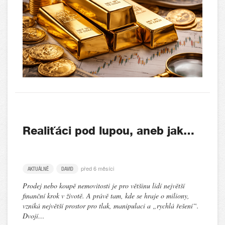
Realiťáci pod lupou, aneb jak…
před 6 měsíci
AKTUÁLNĚ
DAVID
Prodej nebo koupě nemovitosti je pro většinu lidí největší
finanční krok v životě. A právě tam, kde se hraje o miliony,
vzniká největší prostor pro tlak, manipulaci a „rychlá řešení“.
Dvojí…