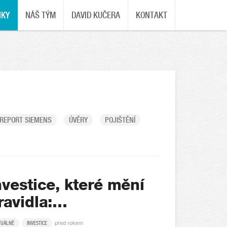
NKY
NÁŠ TÝM
DAVID KUČERA
KONTAKT
REPORT SIEMENS
ÚVĚRY
POJIŠTĚNÍ
nvestice, které mění
ravidla:…
před rokem
TUÁLNĚ
INVESTICE