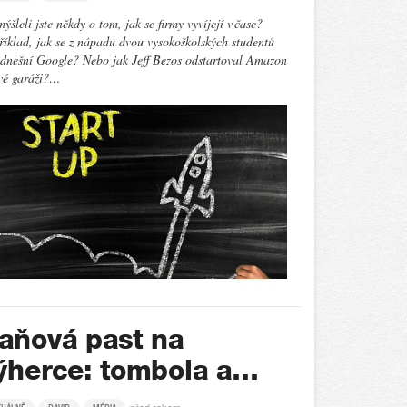
ýšleli jste někdy o tom, jak se firmy vyvíjejí v čase?
íklad, jak se z nápadu dvou vysokoškolských studentů
 dnešní Google? Nebo jak Jeff Bezos odstartoval Amazon
vé garáži?…
aňová past na
ýherce: tombola a…