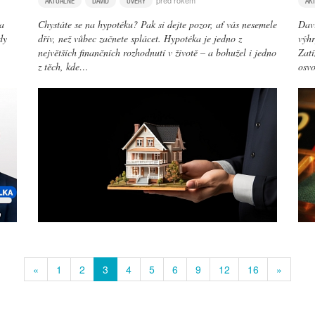
před rokem
AKTUÁLNĚ
DAVID
ÚVĚRY
AK
ta
Chystáte se na hypotéku? Pak si dejte pozor, ať vás nesemele
Davi
dy
dřív, než vůbec začnete splácet. Hypotéka je jedno z
výhr
největších finančních rozhodnutí v životě – a bohužel i jedno
Zatí
z těch, kde…
osv
«
1
2
3
4
5
6
9
12
16
»