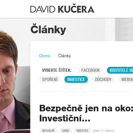
Články
Domů
Články
VYBERTE ŠTÍTEK:
FACEBOOK
KROTITELÉ D
SPOŘENÍ
INVESTICE
DŮCHODY
WEBOV
Bezpečně jen na oko
Investiční…
před 11 měsíci
AKTUÁLNĚ
DAVID
INVESTICE