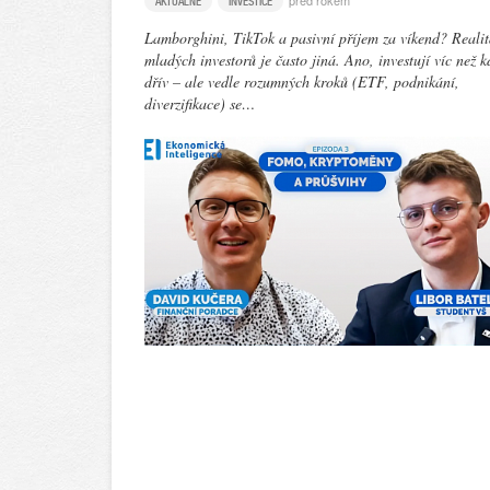
před rokem
AKTUÁLNĚ
INVESTICE
Lamborghini, TikTok a pasivní příjem za víkend? Reali
mladých investorů je často jiná. Ano, investují víc než k
dřív – ale vedle rozumných kroků (ETF, podnikání,
diverzifikace) se…