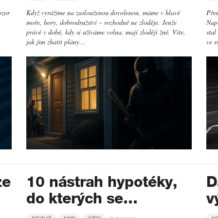
ozor
Když vyrážíme na zaslouženou dovolenou, máme v hlavě
Přem
moře, hory, dobrodružství – rozhodně ne zloděje. Jenže
Např
právě v době, kdy si užíváme volna, mají zloději žně. Víte,
stal
jak jim zhatit plány…
ve s
ze
10 nástrah hypotéky,
D
do kterých se…
v