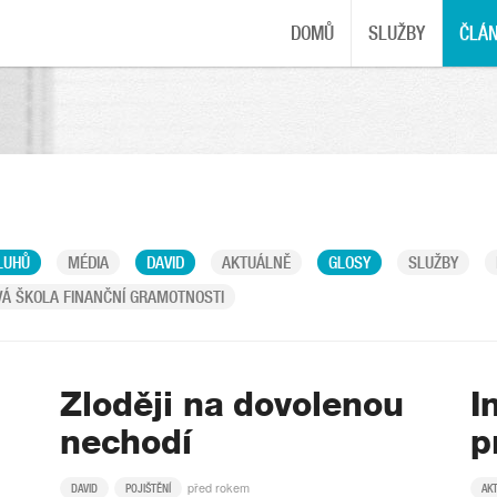
DOMŮ
SLUŽBY
ČLÁ
LUHŮ
MÉDIA
DAVID
AKTUÁLNĚ
GLOSY
SLUŽBY
Á ŠKOLA FINANČNÍ GRAMOTNOSTI
:
Zloději na dovolenou
I
nechodí
p
před rokem
DAVID
POJIŠTĚNÍ
AK