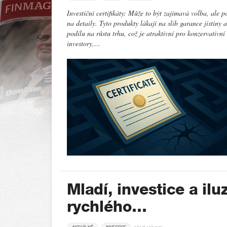
Investiční certifikáty: Může to být zajímavá volba, ale p
na detaily. Tyto produkty lákají na slib garance jistiny a
podílu na růstu trhu, což je atraktivní pro konzervativní
investory,…
Mladí, investice a ilu
rychlého…