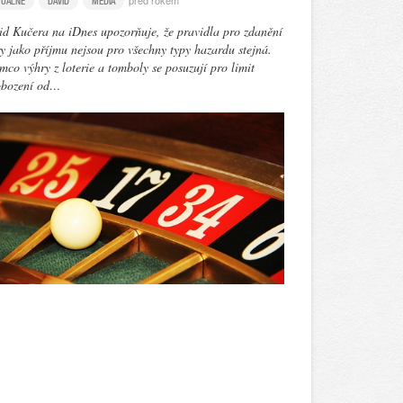
před rokem
TUÁLNĚ
DAVID
MÉDIA
d Kučera na iDnes upozorňuje, že pravidla pro zdanění
y jako příjmu nejsou pro všechny typy hazardu stejná.
mco výhry z loterie a tomboly se posuzují pro limit
obození od…