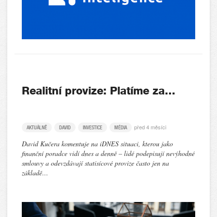
Realitní provize: Platíme za…
před 4 měsíci
AKTUÁLNĚ
DAVID
INVESTICE
MÉDIA
David Kučera komentuje na iDNES situaci, kterou jako
finanční poradce vidí dnes a denně – lidé podepisují nevýhodné
smlouvy a odevzdávají statisícové provize často jen na
základě…