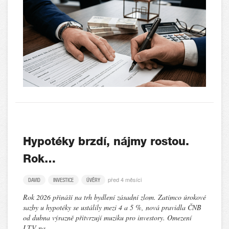
Hypotéky brzdí, nájmy rostou.
Rok…
před 4 měsíci
DAVID
INVESTICE
ÚVĚRY
Rok 2026 přináší na trh bydlení zásadní zlom. Zatímco úrokové
sazby u hypotéky se ustálily mezi 4 a 5 %, nová pravidla ČNB
od dubna výrazně přitvrzují muziku pro investory. Omezení
LTV na…