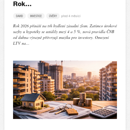
Rok…
před 4 měsíci
DAVID
INVESTICE
ÚVĚRY
Rok 2026 přináší na trh bydlení zásadní zlom. Zatímco úrokové
sazby u hypotéky se ustálily mezi 4 a 5 %, nová pravidla ČNB
od dubna výrazně přitvrzují muziku pro investory. Omezení
LTV na…