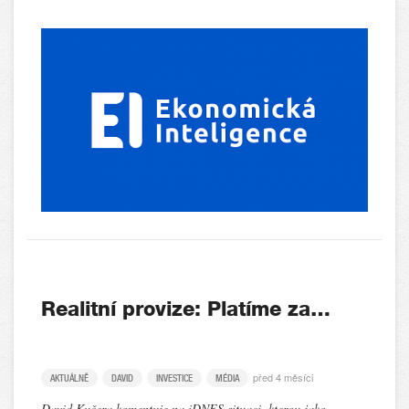
Realitní provize: Platíme za…
před 4 měsíci
AKTUÁLNĚ
DAVID
INVESTICE
MÉDIA
David Kučera komentuje na iDNES situaci, kterou jako